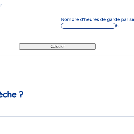
r
Nombre d'heures de garde par 
h
Calculer
èche ?