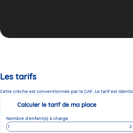
Les tarifs
Cette crèche est conventionnée par la CAF. Le tarif est identi
Calculer le tarif de ma place
Nombre d'enfant(s) à charge
1
2