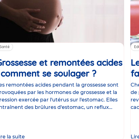
Santé
Ed
Grossesse et remontées acides
Le
: comment se soulager ?
Article
fa
es remontées acides pendant la grossesse sont
Che
rovoquées par les hormones de grossesse et la
de 
ression exercée par l'utérus sur l'estomac. Elles
rev
ntraînent des brûlures d'estomac, un reflux
cac
astrique
le
ire la suite
Lir