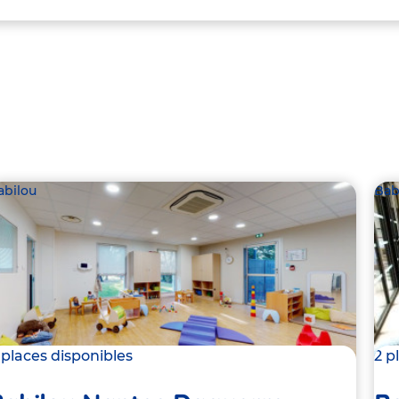
abilou
Bab
 places disponibles
2 p