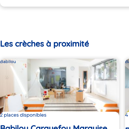
Les crèches à proximité
Babilou
B
2 places disponibles
4
Babilou Carquefou Marquise