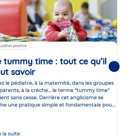
ucation positive
Alim
 tummy time : tout ce qu’il
Cha
Suivantes
ut savoir
Article
mé
con
z le pédiatre, à la maternité, dans les groupes
parents, à la crèche… le terme "tummy time"
Le la
ient sans cesse. Derrière cet anglicisme se
d’ut
he une pratique simple et fondamentale pour
temp
rapi
crée
e la suite
Lire 