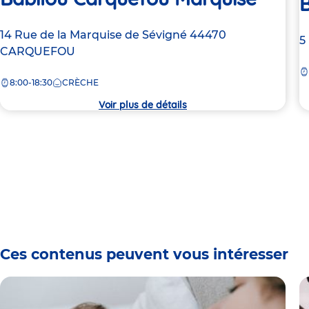
Adresse
14 Rue de la Marquise de Sévigné
44470
A
5
de
CARQUEFOU
d
la
la
8:00-18:30
CRÈCHE
crèche
c
Voir plus de détails
Ces contenus peuvent vous intéresser