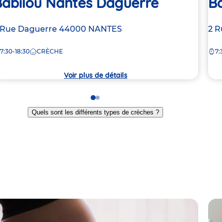
Babilou Nantes Daguerre
Ba
dresse
 Rue Daguerre
44000
NANTES
Ad
2 R
e
de
7:30-18:30
CRÈCHE
7:
la
rèche
crè
Voir plus de détails
Go
Go
to
to
Quels sont les différents types de crèches ?
slide
slide
1
2