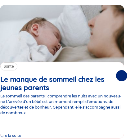
Santé
Sa
Le manque de sommeil chez les
Gr
Suivante
jeunes parents
Article
co
Le sommeil des parents : comprendre les nuits avec un nouveau-
Les 
né L'arrivée d'un bébé est un moment rempli d'émotions, de
les 
découvertes et de bonheur. Cependant, elle s'accompagne aussi
l'es
de nombreux
gast
Lire la suite
Lire 