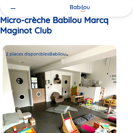
Vous
Accueil
Babilou Marcq Maginot Club
êtes
ici
Micro-crèche Babilou Marcq
Maginot Club
2 places disponibles
Babilou