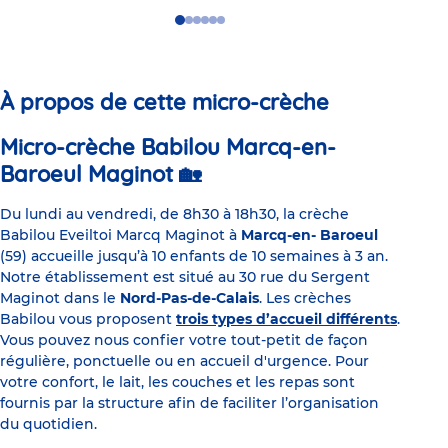
Go
Go
Go
Go
Go
Go
to
to
to
to
to
to
slide
slide
slide
slide
slide
slide
1
2
3
4
5
6
À propos de cette micro-crèche
Micro-crèche Babilou Marcq-en-
Baroeul Maginot 🏡
Du lundi au vendredi, de 8h30 à 18h30, la crèche
Babilou Eveiltoi Marcq Maginot à
Marcq-en- Baroeul
(59) accueille jusqu’à 10 enfants de 10 semaines à 3 an.
Notre établissement est situé au 30 rue du Sergent
Maginot dans le
Nord-Pas-de-Calais
. Les crèches
Babilou vous proposent
trois types d’accueil différents
.
Vous pouvez nous confier votre tout-petit de façon
régulière, ponctuelle ou en accueil d'urgence. Pour
votre confort, le lait, les couches et les repas sont
fournis par la structure afin de faciliter l’organisation
du quotidien.