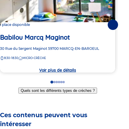
1 place disponible
1 pl
Suivante
Ba
Babilou Marcq Maginot
Adre
15 R
Adresse
30 Rue du Sergent Maginot
59700
MARCQ-EN-BAROEUL
de
BAR
de
la
8:30-18:30
MICRO-CRÈCHE
la
8:
crèc
crèche
Voir plus de détails
Go
Go
Go
Go
Go
Go
to
to
to
to
to
to
Quels sont les différents types de crèches ?
slide
slide
slide
slide
slide
slide
1
2
3
4
5
6
Ces contenus peuvent vous
intéresser