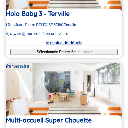
Hola Baby 3 - Terville
Adresse
1 Rue Jean-Pierre BELTOISE
57180
Terville
de
DISTANCE
46,4 KM
6:00-20:00
MICRO-CRÈCHE
la
crèche
Voir plus de détails
Sélectionnée
Retirer
Sélectionner
Partenaire
Multi-accueil Super Chouette