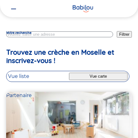
Vous
Grand Est
êtes
ici
Votre recherche
Filtrer
Trouvez une crèche en Moselle et
inscrivez-vous !
Vue liste
Vue carte
Partenaire