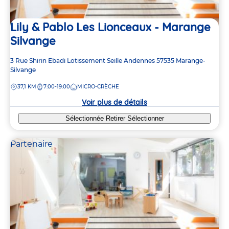
Lily & Pablo Les Lionceaux - Marange
Silvange
Adresse
3 Rue Shirin Ebadi
Lotissement Seille Andennes
57535
Marange-
de
Silvange
la
DISTANCE
37,1 KM
7:00-19:00
MICRO-CRÈCHE
crèche
Voir plus de détails
Sélectionnée
Retirer
Sélectionner
Partenaire