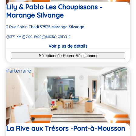
Lily & Pablo Les Choupissons -
Marange Silvange
Adresse
3 Rue Shirin Ebadi
57535
Marange-Silvange
de
DISTANCE
37,1 KM
7:00-19:00
MICRO-CRÈCHE
la
crèche
Voir plus de détails
Sélectionnée
Retirer
Sélectionner
Partenaire
La Rive aux Trésors -Pont-à-Mousson