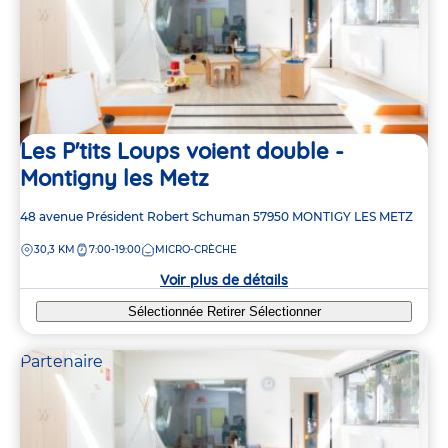
Les P'tits Loups voient double -
Montigny les Metz
Adresse
48 avenue Président Robert Schuman
57950
MONTIGY LES METZ
de
DISTANCE
30,3 KM
7:00-19:00
MICRO-CRÈCHE
la
crèche
Voir plus de détails
Sélectionnée
Retirer
Sélectionner
Partenaire