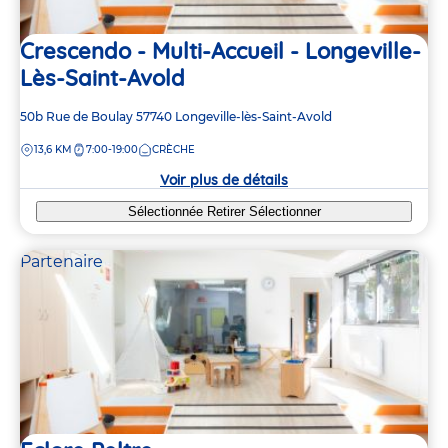
Crescendo - Multi-Accueil - Longeville-
Lès-Saint-Avold
Adresse
50b Rue de Boulay
57740
Longeville-lès-Saint-Avold
de
DISTANCE
13,6 KM
7:00-19:00
CRÈCHE
la
crèche
Voir plus de détails
Sélectionnée
Retirer
Sélectionner
Partenaire