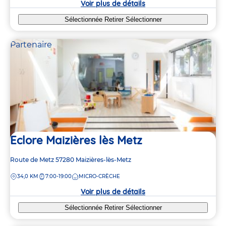
Voir plus de détails
Sélectionnée
Retirer
Sélectionner
Partenaire
Eclore Maizières lès Metz
Adresse
Route de Metz
57280
Maizières-lès-Metz
de
DISTANCE
34,0 KM
7:00-19:00
MICRO-CRÈCHE
la
crèche
Voir plus de détails
Sélectionnée
Retirer
Sélectionner