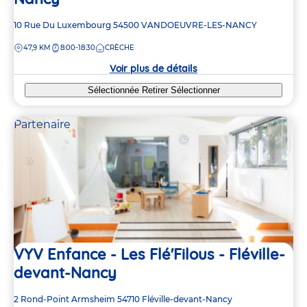
Adresse
10 Rue Du Luxembourg
54500
VANDOEUVRE-LES-NANCY
de
DISTANCE
47,9 KM
8:00-18:30
CRÈCHE
la
crèche
Voir plus de détails
Sélectionnée
Retirer
Sélectionner
Partenaire
VYV Enfance - Les Flé'Filous - Fléville-
devant-Nancy
Adresse
2 Rond-Point Armsheim
54710
Fléville-devant-Nancy