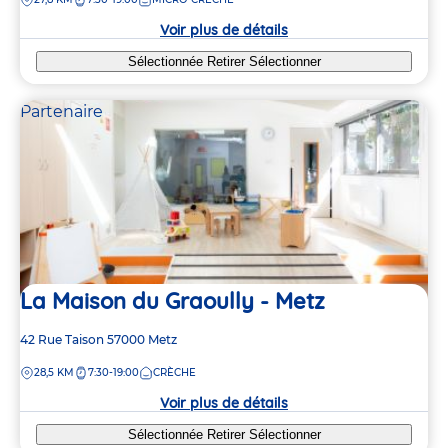
la
crèche
Voir plus de détails
Sélectionnée
Retirer
Sélectionner
Partenaire
La Maison du Graoully - Metz
Adresse
42 Rue Taison
57000
Metz
de
DISTANCE
28,5 KM
7:30-19:00
CRÈCHE
la
crèche
Voir plus de détails
Sélectionnée
Retirer
Sélectionner