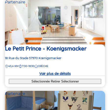
Partenaire
Le Petit Prince - Koenigsmacker
Adresse
18 Rue du Stade
57970
Kœnigsmacker
de
DISTANCE
45,4 KM
7:30-18:30
CRÈCHE
la
crèche
Voir plus de détails
Sélectionnée
Retirer
Sélectionner
Partenaire