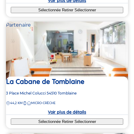
Voir plus de détails
Sélectionnée
Retirer
Sélectionner
Partenaire
La Cabane de Tomblaine
Adresse
3 Place Michel Colucci
54510
Tomblaine
de
DISTANCE
44,2 KM
MICRO-CRÈCHE
la
crèche
Voir plus de détails
Sélectionnée
Retirer
Sélectionner