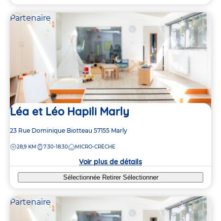
Partenaire
Léa et Léo Hapili Marly
Adresse
23 Rue Dominique Biotteau
57155
Marly
de
DISTANCE
28,9 KM
7:30-18:30
MICRO-CRÈCHE
la
crèche
Voir plus de détails
Sélectionnée
Retirer
Sélectionner
Partenaire