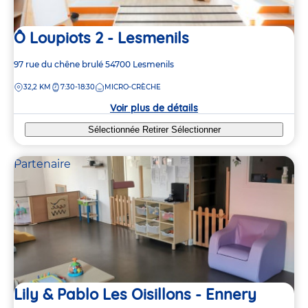
Ô Loupiots 2 - Lesmenils
Adresse
97 rue du chêne brulé
54700
Lesmenils
de
DISTANCE
32,2 KM
7:30-18:30
MICRO-CRÈCHE
la
crèche
Voir plus de détails
Sélectionnée
Retirer
Sélectionner
Partenaire
Lily & Pablo Les Oisillons - Ennery