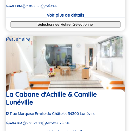
de
DISTANCE
48,3 KM
7:30-18:30
CRÈCHE
la
crèche
Voir plus de détails
Sélectionnée
Retirer
Sélectionner
Partenaire
La Cabane d'Achille & Camille
Lunéville
Adresse
12 Rue Marquise Emilie du Châtelet
54300
Lunéville
de
DISTANCE
48,4 KM
5:30-22:00
MICRO-CRÈCHE
la
crèche