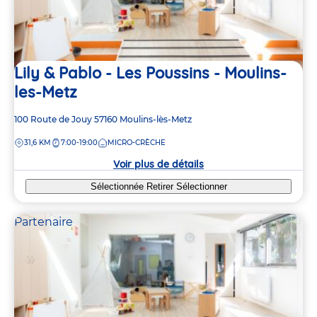
Lily & Pablo - Les Poussins - Moulins-
les-Metz
Adresse
100 Route de Jouy
57160
Moulins-lès-Metz
de
DISTANCE
31,6 KM
7:00-19:00
MICRO-CRÈCHE
la
crèche
Voir plus de détails
Sélectionnée
Retirer
Sélectionner
Partenaire