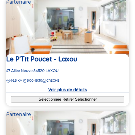
Partenaire
Le P'Tit Poucet - Laxou
Adresse
47 Allée Neuve
54520
LAXOU
de
DISTANCE
46,8 KM
8:00-18:30
CRÈCHE
la
crèche
Voir plus de détails
Sélectionnée
Retirer
Sélectionner
Partenaire