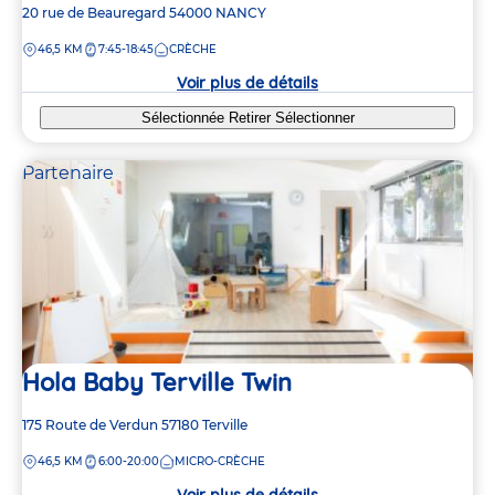
Adresse
20 rue de Beauregard
54000
NANCY
de
DISTANCE
46,5 KM
7:45-18:45
CRÈCHE
la
crèche
Voir plus de détails
Sélectionnée
Retirer
Sélectionner
Partenaire
Hola Baby Terville Twin
Adresse
175 Route de Verdun
57180
Terville
de
DISTANCE
46,5 KM
6:00-20:00
MICRO-CRÈCHE
la
crèche
Voir plus de détails