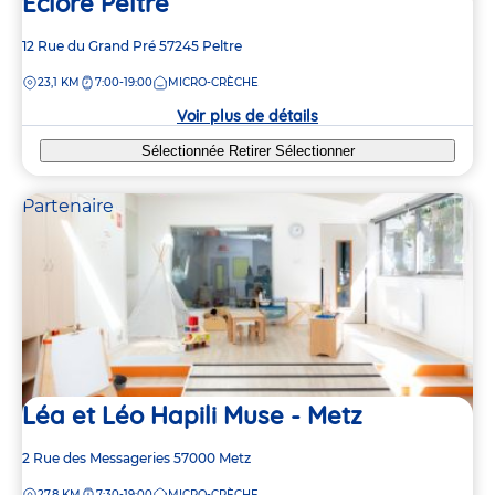
Eclore Peltre
Adresse
12 Rue du Grand Pré
57245
Peltre
de
DISTANCE
23,1 KM
7:00-19:00
MICRO-CRÈCHE
la
crèche
Voir plus de détails
Sélectionnée
Retirer
Sélectionner
Partenaire
Léa et Léo Hapili Muse - Metz
Adresse
2 Rue des Messageries
57000
Metz
de
DISTANCE
27,8 KM
7:30-19:00
MICRO-CRÈCHE