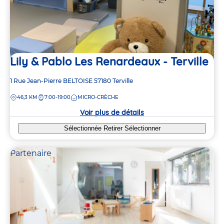
Lily & Pablo Les Renardeaux - Terville
Adresse
1 Rue Jean-Pierre BELTOISE
57180
Terville
de
DISTANCE
46,3 KM
7:00-19:00
MICRO-CRÈCHE
la
crèche
Voir plus de détails
Sélectionnée
Retirer
Sélectionner
Partenaire