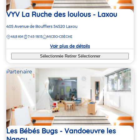
VYV La Ruche des loulous - Laxou
Adresse
405 Avenue de Boufflers
54520
Laxou
de
DISTANCE
46,8 KM
7:45-18:15
MICRO-CRÈCHE
la
crèche
Voir plus de détails
Sélectionnée
Retirer
Sélectionner
Partenaire
Les Bébés Bugs - Vandoeuvre les
Nancy