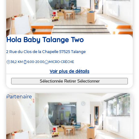
Hola Baby Talange Two
Adresse
2 Rue du Clos de la Chapelle
57525
Talange
de
DISTANCE
36,2 KM
6:00-20:00
MICRO-CRÈCHE
la
crèche
Voir plus de détails
Sélectionnée
Retirer
Sélectionner
Partenaire