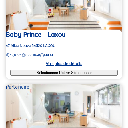
Baby Prince - Laxou
Adresse
47 Allée Neuve
54520
LAXOU
de
DISTANCE
46,8 KM
8:00-18:30
CRÈCHE
la
crèche
Voir plus de détails
Sélectionnée
Retirer
Sélectionner
Partenaire