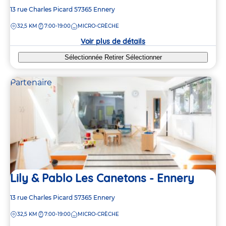
Adresse
13 rue Charles Picard
57365
Ennery
de
DISTANCE
32,5 KM
7:00-19:00
MICRO-CRÈCHE
la
crèche
Voir plus de détails
Sélectionnée
Retirer
Sélectionner
Partenaire
Lily & Pablo Les Canetons - Ennery
Adresse
13 rue Charles Picard
57365
Ennery
de
DISTANCE
32,5 KM
7:00-19:00
MICRO-CRÈCHE
la
crèche