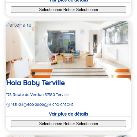
Sélectionnée
Retirer
Sélectionner
Partenaire
Hola Baby Terville
Adresse
175 Route de Verdun
57180
Terville
de
DISTANCE
46,5 KM
6:00-20:00
MICRO-CRÈCHE
la
crèche
Voir plus de détails
Sélectionnée
Retirer
Sélectionner