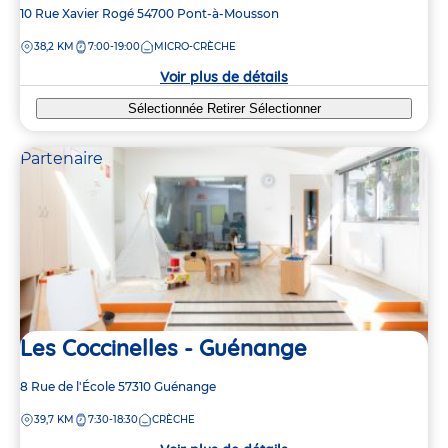
Adresse
10 Rue Xavier Rogé
54700
Pont-à-Mousson
de
DISTANCE
38,2 KM
7:00-19:00
MICRO-CRÈCHE
la
crèche
Voir plus de détails
Sélectionnée
Retirer
Sélectionner
Partenaire
Les Coccinelles - Guénange
Adresse
8 Rue de l'École
57310
Guénange
de
DISTANCE
39,7 KM
7:30-18:30
CRÈCHE
la
crèche