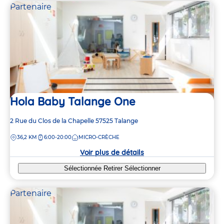
Partenaire
Hola Baby Talange One
Adresse
2 Rue du Clos de la Chapelle
57525
Talange
de
DISTANCE
36,2 KM
6:00-20:00
MICRO-CRÈCHE
la
crèche
Voir plus de détails
Sélectionnée
Retirer
Sélectionner
Partenaire