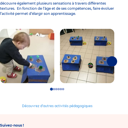
découvre également plusieurs sensations à travers différentes
textures
. En fonction de l’âge et de ses compétences, faire évoluer
l’activité permet d’élargir son apprentissage.
Suivante
Go
Go
Go
Go
Go
Go
to
to
to
to
to
to
slide
slide
slide
slide
slide
slide
1
2
3
4
5
6
Découvrez d’autres activités pédagogiques
Suivez-nous !