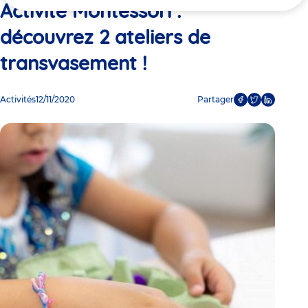
ici
Activité Montessori :
découvrez 2 ateliers de
transvasement !
Activités
12/11/2020
Partager