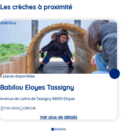
Les crèches à proximité
Babilou
Par
VY
Suivante
3 places disponibles
de
Babilou Eloyes Tassigny
Adre
2 R
Adresse
Avenue de Lattre de Tassigny
88510
Eloyes
de
de
7:
la
7:00-19:00
CRÈCHE
la
crèc
crèche
Voir plus de détails