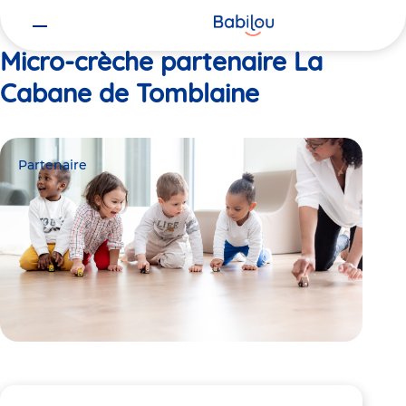
Vous
Accueil
La Cabane de Tomblaine
êtes
ici
Micro-crèche partenaire La
Cabane de Tomblaine
Partenaire