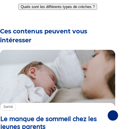
Go
Go
Go
Go
Go
Go
to
to
to
to
to
to
Quels sont les différents types de crèches ?
slide
slide
slide
slide
slide
slide
1
2
3
4
5
6
Ces contenus peuvent vous
intéresser
Santé
Sa
Le manque de sommeil chez les
Gr
Suivante
jeunes parents
Article
co