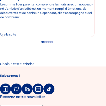
Le sommeil des parents : comprendre les nuits avec un nouveau-
Les 
né L'arrivée d'un bébé est un moment rempli d'émotions, de
les 
découvertes et de bonheur. Cependant, elle s'accompagne aussi
l'es
de nombreux
gast
Lire la suite
Lire 
Go
Go
Go
Go
Go
Go
to
to
to
to
to
to
slide
slide
slide
slide
slide
slide
1
2
3
4
5
6
Choisir cette crèche
Suivez-nous !
Facebook
Twitter
Linkedin
Instagram
Tiktok
Recevez notre newsletter