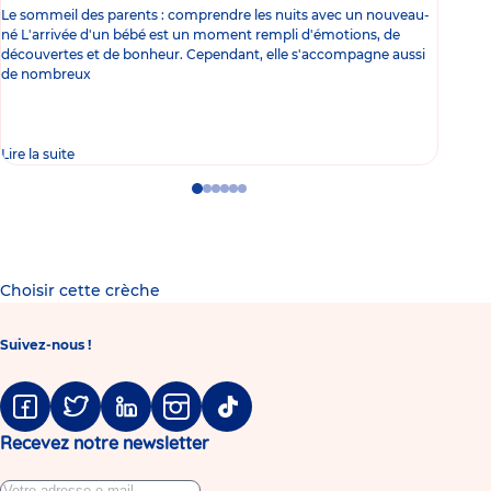
Le sommeil des parents : comprendre les nuits avec un nouveau-
Les 
né L'arrivée d'un bébé est un moment rempli d'émotions, de
les 
découvertes et de bonheur. Cependant, elle s'accompagne aussi
l'es
de nombreux
gast
Lire la suite
Lire 
Go
Go
Go
Go
Go
Go
to
to
to
to
to
to
slide
slide
slide
slide
slide
slide
1
2
3
4
5
6
Choisir cette crèche
Suivez-nous !
Facebook
Twitter
Linkedin
Instagram
Tiktok
Recevez notre newsletter