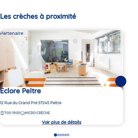
Les crèches à proximité
Partenaire
Par
Suivante
Eclore Peltre
Li
Adresse
12 Rue du Grand Pré
57245
Peltre
Adre
13 r
de
de
7:00-19:00
MICRO-CRÈCHE
7:
la
la
crèche
crèc
Voir plus de détails
Go
Go
Go
Go
Go
Go