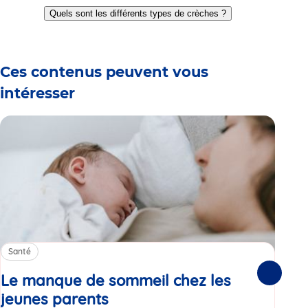
to
to
to
to
to
to
Quels sont les différents types de crèches ?
slide
slide
slide
slide
slide
slide
1
2
3
4
5
6
Ces contenus peuvent vous
intéresser
Santé
Sa
Le manque de sommeil chez les
Gr
Suivante
jeunes parents
Article
co