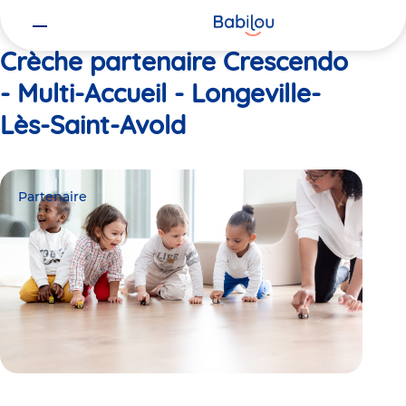
Vous
Accueil
Crescendo - Multi-Accueil - Longeville-Lès-Saint-Avold
êtes
ici
Crèche partenaire Crescendo
- Multi-Accueil - Longeville-
Lès-Saint-Avold
Partenaire