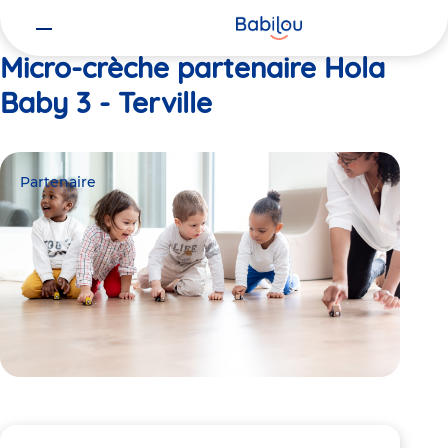
Vous
Accueil
Hola Baby 3 - Terville
êtes
ici
Micro-crèche partenaire Hola
Baby 3 - Terville
Partenaire