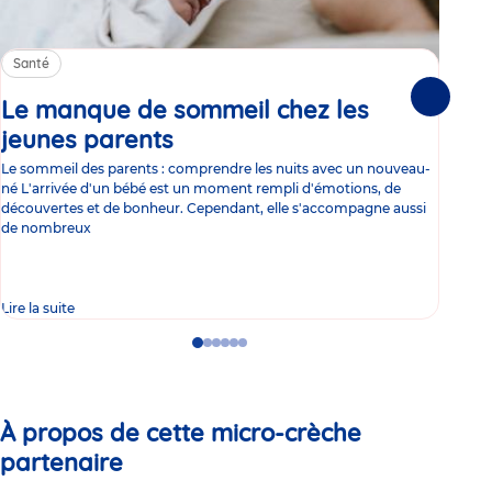
Santé
Sa
Le manque de sommeil chez les
Gr
Suivante
jeunes parents
Article
co
Le sommeil des parents : comprendre les nuits avec un nouveau-
Les 
né L'arrivée d'un bébé est un moment rempli d'émotions, de
les 
découvertes et de bonheur. Cependant, elle s'accompagne aussi
l'es
de nombreux
gast
Lire la suite
Lire 
Go
Go
Go
Go
Go
Go
to
to
to
to
to
to
slide
slide
slide
slide
slide
slide
1
2
3
4
5
6
À propos de cette micro-crèche
partenaire