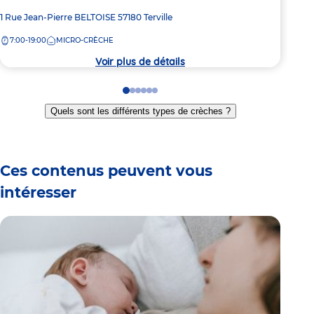
Adresse
1 Rue Jean-Pierre BELTOISE
57180
Terville
Adre
175 
de
de
7:00-19:00
MICRO-CRÈCHE
6:
la
la
crèche
crèc
Voir plus de détails
Go
Go
Go
Go
Go
Go
to
to
to
to
to
to
Quels sont les différents types de crèches ?
slide
slide
slide
slide
slide
slide
1
2
3
4
5
6
Ces contenus peuvent vous
intéresser