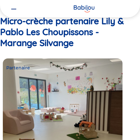
Vous
Accueil
Lily & Pablo Les Choupissons - Marange Silvange
êtes
ici
Micro-crèche partenaire Lily &
Pablo Les Choupissons -
Marange Silvange
Partenaire