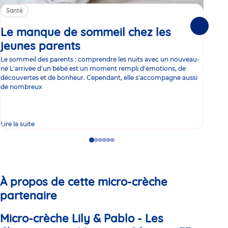
Santé
Sa
Le manque de sommeil chez les
Gr
Suivante
jeunes parents
Article
co
Le sommeil des parents : comprendre les nuits avec un nouveau-
Les 
né L'arrivée d'un bébé est un moment rempli d'émotions, de
les 
découvertes et de bonheur. Cependant, elle s'accompagne aussi
l'es
de nombreux
gast
Lire la suite
Lire 
Go
Go
Go
Go
Go
Go
to
to
to
to
to
to
slide
slide
slide
slide
slide
slide
1
2
3
4
5
6
À propos de cette micro-crèche
partenaire
Micro-crèche Lily & Pablo - Les