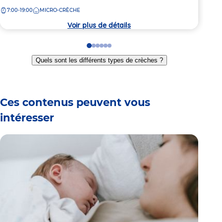
la
7:00-19:00
MICRO-CRÈCHE
crèche
Voir plus de détails
Go
Go
Go
Go
Go
Go
to
to
to
to
to
to
Quels sont les différents types de crèches ?
slide
slide
slide
slide
slide
slide
1
2
3
4
5
6
Ces contenus peuvent vous
intéresser