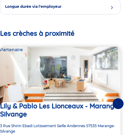
Longue durée via l'employeur
Les crèches à proximité
Partenaire
Par
Lily & Pablo Les Lionceaux - Marange
Ho
Suivante
Silvange
Adre
2 Ru
de
Adresse
3 Rue Shirin Ebadi
Lotissement Seille Andennes
57535
Marange-
6:
la
de
Silvange
crèc