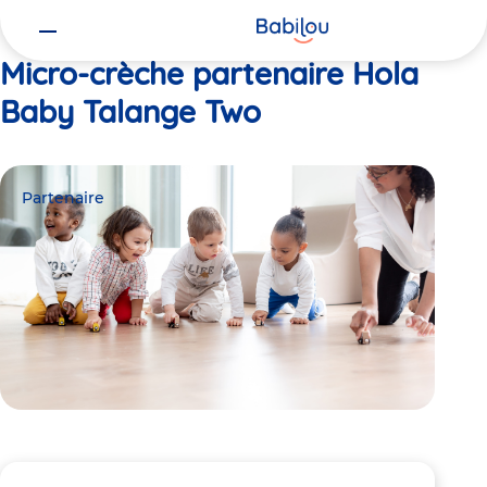
Vous
Accueil
Hola Baby Talange Two
êtes
ici
Micro-crèche partenaire Hola
Baby Talange Two
Partenaire