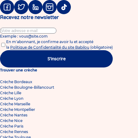
Facebook
Twitter
Linkedin
Instagram
Tiktok
Recevez notre newsletter
Exemple : vous@site.com
En m'abonnant, je confirme avoir lu et accepté
la
Politique de Confidentialité du site Babilou
(obligatoire)
S'inscrire
Trouver une crèche
Crèche Bordeaux
Crèche Boulogne-Billancourt
Crèche Lille
Crèche Lyon
Crèche Marseille
Crèche Montpellier
Crèche Nantes
Crèche Nice
Crèche Paris
Crèche Rennes
Crèche Toulouse