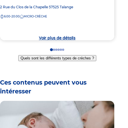
Ma
Adresse
2 Rue du Clos de la Chapelle
57525
Talange
de
Adre
3 Ru
6:00-20:00
MICRO-CRÈCHE
la
de
crèche
7:
la
crèc
Voir plus de détails
Go
Go
Go
Go
Go
Go
to
to
to
to
to
to
Quels sont les différents types de crèches ?
slide
slide
slide
slide
slide
slide
1
2
3
4
5
6
Ces contenus peuvent vous
intéresser