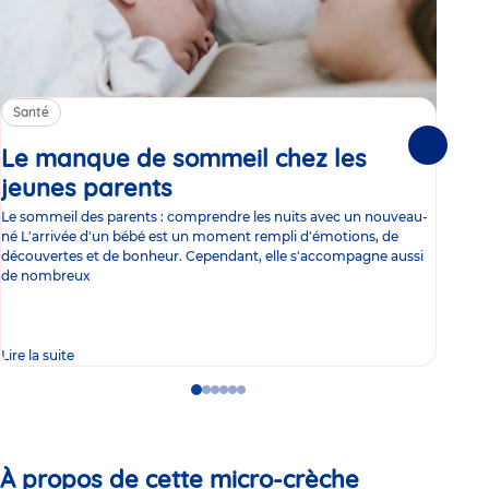
Santé
Sa
Le manque de sommeil chez les
Gr
Suivante
jeunes parents
Article
co
Le sommeil des parents : comprendre les nuits avec un nouveau-
Les 
né L'arrivée d'un bébé est un moment rempli d'émotions, de
les 
découvertes et de bonheur. Cependant, elle s'accompagne aussi
l'es
de nombreux
gast
Lire la suite
Lire 
Go
Go
Go
Go
Go
Go
to
to
to
to
to
to
slide
slide
slide
slide
slide
slide
1
2
3
4
5
6
À propos de cette micro-crèche