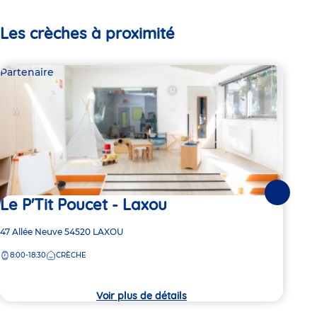
Les crèches à proximité
Partenaire
Par
Suivante
Le P'Tit Poucet - Laxou
Mu
Adresse
47 Allée Neuve
54520
LAXOU
Adre
20 r
de
de
8:00-18:30
CRÈCHE
7:
la
la
crèche
crèc
Voir plus de détails