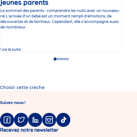
jeunes parents
Article
co
Le sommeil des parents : comprendre les nuits avec un nouveau-
Les 
né L'arrivée d'un bébé est un moment rempli d'émotions, de
les 
découvertes et de bonheur. Cependant, elle s'accompagne aussi
l'es
de nombreux
gast
Lire la suite
Lire 
Go
Go
Go
Go
Go
Go
to
to
to
to
to
to
slide
slide
slide
slide
slide
slide
1
2
3
4
5
6
Choisir cette crèche
Suivez-nous !
Facebook
Twitter
Linkedin
Instagram
Tiktok
Recevez notre newsletter