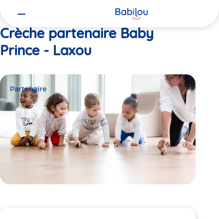
Vous
Accueil
Baby Prince - Laxou
êtes
ici
Crèche partenaire Baby
Prince - Laxou
Partenaire