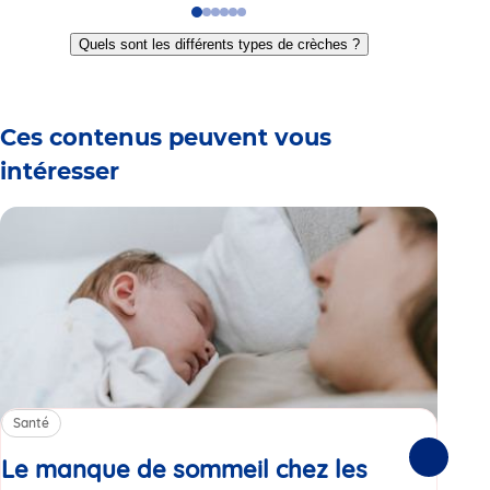
Go
Go
Go
Go
Go
Go
to
to
to
to
to
to
Quels sont les différents types de crèches ?
slide
slide
slide
slide
slide
slide
1
2
3
4
5
6
Ces contenus peuvent vous
intéresser
Santé
Sa
Le manque de sommeil chez les
Gr
Suivante