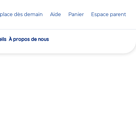
place dès demain
Aide
Panier
crèche(s)
Espace parent
sélectionnée(s)
ils
À propos de nous
30
30