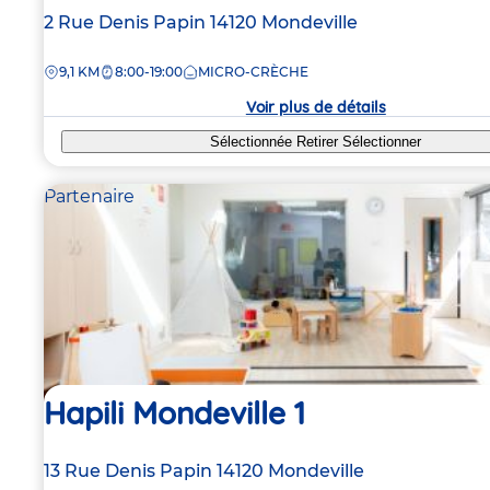
Adresse
2 Rue Denis Papin
14120
Mondeville
de
DISTANCE
9,1 KM
8:00-19:00
MICRO-CRÈCHE
la
crèche
Voir plus de détails
Sélectionnée
Retirer
Sélectionner
Partenaire
Hapili Mondeville 1
Adresse
13 Rue Denis Papin
14120
Mondeville