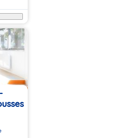
-
ousses
e