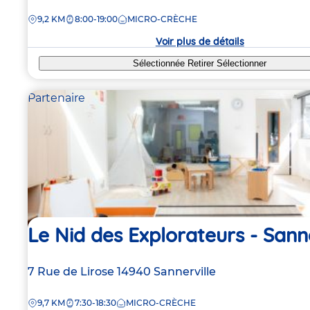
de
DISTANCE
9,2 KM
8:00-19:00
MICRO-CRÈCHE
la
crèche
Voir plus de détails
Sélectionnée
Retirer
Sélectionner
Partenaire
Le Nid des Explorateurs - Sanne
Adresse
7 Rue de Lirose
14940
Sannerville
de
DISTANCE
9,7 KM
7:30-18:30
MICRO-CRÈCHE
la