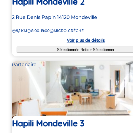
Hapili Mondeville 2
Adresse
2 Rue Denis Papin
14120
Mondeville
de
DISTANCE
9,1 KM
8:00-19:00
MICRO-CRÈCHE
la
crèche
Voir plus de détails
Sélectionnée
Retirer
Sélectionner
Partenaire
Hapili Mondeville 3