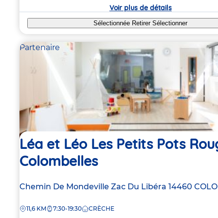
crèche
Voir plus de détails
Sélectionnée
Retirer
Sélectionner
Partenaire
Léa et Léo Les Petits Pots Rou
Colombelles
Adresse
Chemin De Mondeville Zac Du Libéra
14460
COLO
de
DISTANCE
11,6 KM
7:30-19:30
CRÈCHE
la