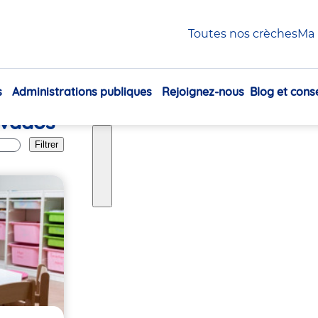
Toutes nos crèches
Ma 
s
Administrations publiques
Rejoignez-nous
Blog et conse
Navigation
lvados
principale
Filtrer