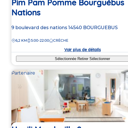
Pim Pam Pomme Bourguébus
Nations
Adresse
9 boulevard des nations
14540
BOURGUEBUS
de
DISTANCE
6,2 KM
5:00-22:00
CRÈCHE
la
crèche
Voir plus de détails
Sélectionnée
Retirer
Sélectionner
Partenaire