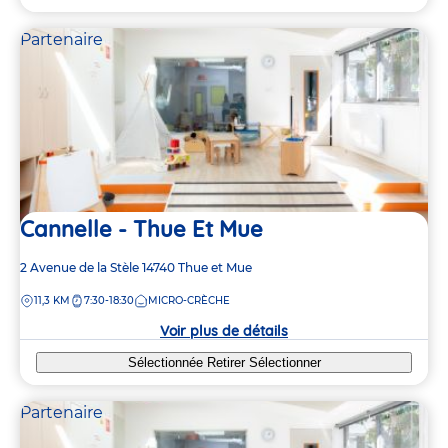
Partenaire
Cannelle - Thue Et Mue
Adresse
2 Avenue de la Stèle
14740
Thue et Mue
de
DISTANCE
11,3 KM
7:30-18:30
MICRO-CRÈCHE
la
crèche
Voir plus de détails
Sélectionnée
Retirer
Sélectionner
Partenaire