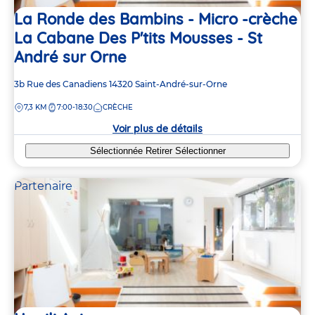
La Ronde des Bambins - Micro -crèche
La Cabane Des P'tits Mousses - St
André sur Orne
Adresse
3b Rue des Canadiens
14320
Saint-André-sur-Orne
de
DISTANCE
7,3 KM
7:00-18:30
CRÈCHE
la
crèche
Voir plus de détails
Sélectionnée
Retirer
Sélectionner
Partenaire