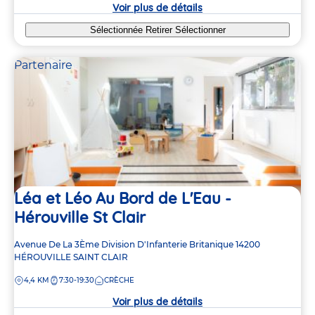
crèche
Voir plus de détails
Sélectionnée
Retirer
Sélectionner
Partenaire
Léa et Léo Au Bord de L'Eau -
Hérouville St Clair
2
2
Adresse
Avenue De La 3Ème Division D'Infanterie Britanique
14200
de
HÉROUVILLE SAINT CLAIR
la
5
5
DISTANCE
4,4 KM
7:30-19:30
CRÈCHE
crèche
Voir plus de détails