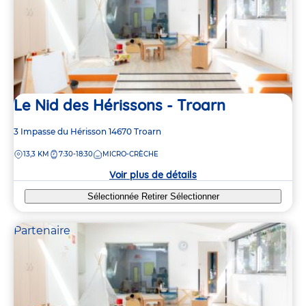
Le Nid des Hérissons - Troarn
Adresse
3 Impasse du Hérisson
14670
Troarn
de
DISTANCE
13,3 KM
7:30-18:30
MICRO-CRÈCHE
la
crèche
Voir plus de détails
Sélectionnée
Retirer
Sélectionner
Partenaire