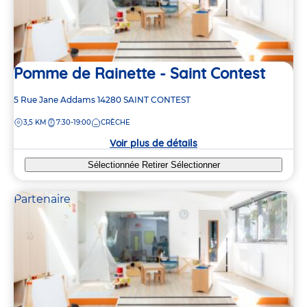
Pomme de Rainette - Saint Contest
Adresse
5 Rue Jane Addams
14280
SAINT CONTEST
de
DISTANCE
3,5 KM
7:30-19:00
CRÈCHE
la
crèche
Voir plus de détails
Sélectionnée
Retirer
Sélectionner
Partenaire