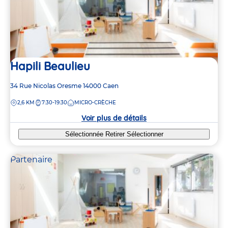
Hapili Beaulieu
Adresse
34 Rue Nicolas Oresme
14000
Caen
de
DISTANCE
2,6 KM
7:30-19:30
MICRO-CRÈCHE
la
crèche
Voir plus de détails
Sélectionnée
Retirer
Sélectionner
Partenaire