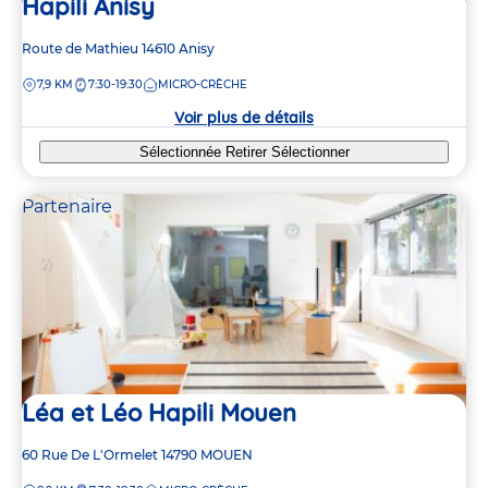
Hapili Anisy
Adresse
Route de Mathieu
14610
Anisy
de
DISTANCE
7,9 KM
7:30-19:30
MICRO-CRÈCHE
la
crèche
Voir plus de détails
Sélectionnée
Retirer
Sélectionner
Partenaire
Léa et Léo Hapili Mouen
Adresse
60 Rue De L'Ormelet
14790
MOUEN
de