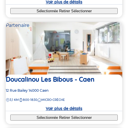
Voir plus de détails
Sélectionnée
Retirer
Sélectionner
Partenaire
Doucalinou Les Bibous - Caen
Adresse
12 Rue Bailey
14000
Caen
de
DISTANCE
3,1 KM
8:00-18:30
MICRO-CRÈCHE
la
crèche
Voir plus de détails
Sélectionnée
Retirer
Sélectionner