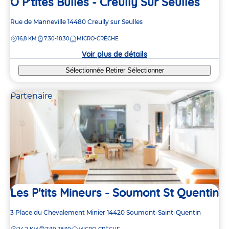
O P'tites Bulles - Creully Sur Seulles
Adresse
Rue de Manneville
14480
Creully sur Seulles
de
DISTANCE
16,8 KM
7:30-18:30
MICRO-CRÈCHE
la
crèche
Voir plus de détails
Sélectionnée
Retirer
Sélectionner
Partenaire
Les P'tits Mineurs - Soumont St Quentin
Adresse
3 Place du Chevalement Minier
14420
Soumont-Saint-Quentin
de