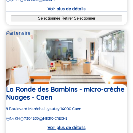
la
crèche
Voir plus de détails
Sélectionnée
Retirer
Sélectionner
Partenaire
La Ronde des Bambins - micro-crèche
Nuages - Caen
Adresse
9 Boulevard Maréchal Lyautey
14000
Caen
de
DISTANCE
1,4 KM
7:30-18:30
MICRO-CRÈCHE
la
crèche
Voir plus de détails