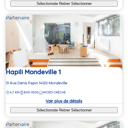
3
3
Sélectionnée
Retirer
Sélectionner
2
2
3
3
Partenaire
3
3
Hapili Mondeville 1
Adresse
13 Rue Denis Papin
14120
Mondeville
de
DISTANCE
4,7 KM
8:00-19:00
MICRO-CRÈCHE
la
crèche
Voir plus de détails
Sélectionnée
Retirer
Sélectionner
Partenaire