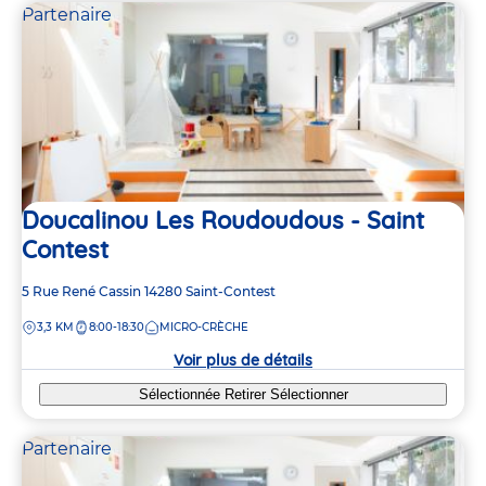
Partenaire
Doucalinou Les Roudoudous - Saint
Contest
Adresse
5 Rue René Cassin
14280
Saint-Contest
de
DISTANCE
3,3 KM
8:00-18:30
MICRO-CRÈCHE
la
crèche
Voir plus de détails
Sélectionnée
Retirer
Sélectionner
Partenaire