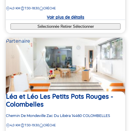
de
DISTANCE
4,0 KM
7:30-18:30
CRÈCHE
la
crèche
Voir plus de détails
Sélectionnée
Retirer
Sélectionner
Partenaire
Léa et Léo Les Petits Pots Rouges -
Colombelles
Adresse
Chemin De Mondeville Zac Du Libéra
14460
COLOMBELLES
de
DISTANCE
4,0 KM
7:30-19:30
CRÈCHE
la