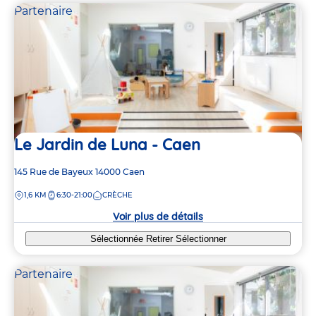
Partenaire
Le Jardin de Luna - Caen
Adresse
145 Rue de Bayeux
14000
Caen
de
DISTANCE
1,6 KM
6:30-21:00
CRÈCHE
la
crèche
Voir plus de détails
Sélectionnée
Retirer
Sélectionner
Partenaire