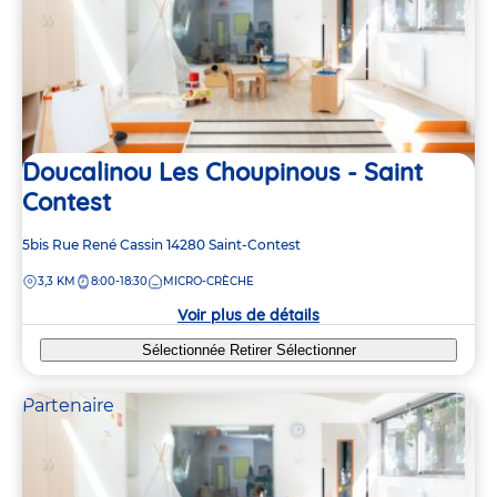
Doucalinou Les Choupinous - Saint
Contest
Adresse
5bis Rue René Cassin
14280
Saint-Contest
de
DISTANCE
3,3 KM
8:00-18:30
MICRO-CRÈCHE
la
crèche
Voir plus de détails
Sélectionnée
Retirer
Sélectionner
Partenaire