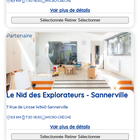
DISTANCE
8,9 KM
7:30-18:30
MICRO-CRÈCHE
la
crèche
Voir plus de détails
Sélectionnée
Retirer
Sélectionner
Partenaire
Le Nid des Explorateurs - Sannerville
Adresse
7 Rue de Lirose
14940
Sannerville
de
DISTANCE
9,9 KM
7:30-18:30
MICRO-CRÈCHE
la
crèche
Voir plus de détails
Sélectionnée
Retirer
Sélectionner