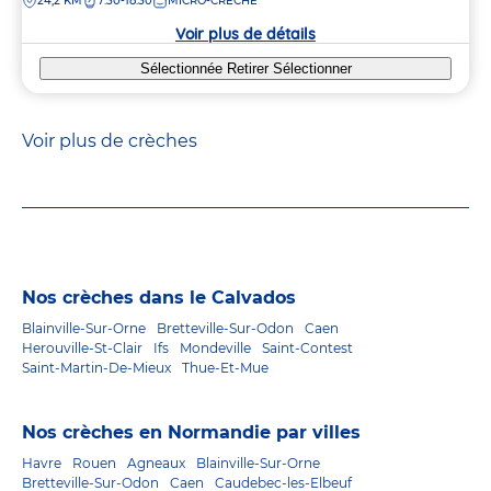
DISTANCE
24,2 KM
7:30-18:30
MICRO-CRÈCHE
la
crèche
Voir plus de détails
Sélectionnée
Retirer
Sélectionner
Voir plus de crèches
Nos crèches dans le Calvados
Blainville-Sur-Orne
Bretteville-Sur-Odon
Caen
Herouville-St-Clair
Ifs
Mondeville
Saint-Contest
Saint-Martin-De-Mieux
Thue-Et-Mue
Nos crèches en Normandie par villes
Havre
Rouen
Agneaux
Blainville-Sur-Orne
Bretteville-Sur-Odon
Caen
Caudebec-les-Elbeuf