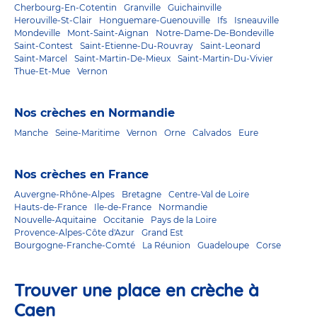
Cherbourg-En-Cotentin
Granville
Guichainville
Herouville-St-Clair
Honguemare-Guenouville
Ifs
Isneauville
Mondeville
Mont-Saint-Aignan
Notre-Dame-De-Bondeville
Saint-Contest
Saint-Etienne-Du-Rouvray
Saint-Leonard
Saint-Marcel
Saint-Martin-De-Mieux
Saint-Martin-Du-Vivier
Thue-Et-Mue
Vernon
Nos crèches en Normandie
Manche
Seine-Maritime
Vernon
Orne
Calvados
Eure
Nos crèches en France
Auvergne-Rhône-Alpes
Bretagne
Centre-Val de Loire
Hauts-de-France
Ile-de-France
Normandie
Nouvelle-Aquitaine
Occitanie
Pays de la Loire
Provence-Alpes-Côte d'Azur
Grand Est
Bourgogne-Franche-Comté
La Réunion
Guadeloupe
Corse
Trouver une place en crèche à
Caen