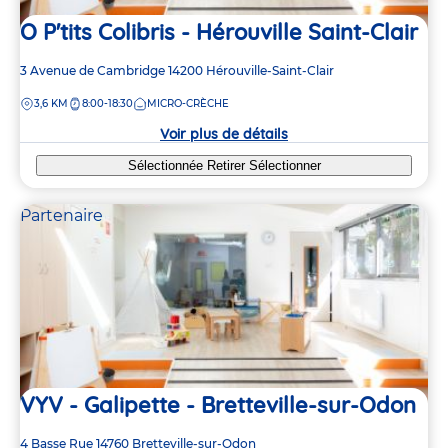
O P'tits Colibris - Hérouville Saint-Clair
Adresse
3 Avenue de Cambridge
14200
Hérouville-Saint-Clair
de
DISTANCE
3,6 KM
8:00-18:30
MICRO-CRÈCHE
la
crèche
Voir plus de détails
Sélectionnée
Retirer
Sélectionner
Partenaire
VYV - Galipette - Bretteville-sur-Odon
Adresse
4 Basse Rue
14760
Bretteville-sur-Odon