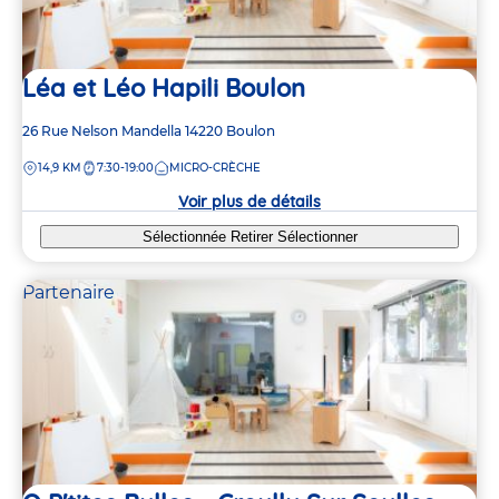
Léa et Léo Hapili Boulon
Adresse
26 Rue Nelson Mandella
14220
Boulon
de
DISTANCE
14,9 KM
7:30-19:00
MICRO-CRÈCHE
la
crèche
Voir plus de détails
Sélectionnée
Retirer
Sélectionner
Partenaire