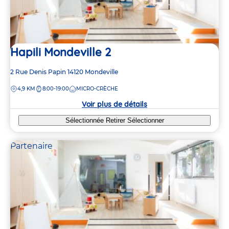
Hapili Mondeville 2
Adresse
2 Rue Denis Papin
14120
Mondeville
de
DISTANCE
4,9 KM
8:00-19:00
MICRO-CRÈCHE
la
crèche
Voir plus de détails
Sélectionnée
Retirer
Sélectionner
Partenaire