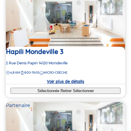
Hapili Mondeville 3
Adresse
2 Rue Denis Papin
14120
Mondeville
de
DISTANCE
4,8 KM
8:00-19:00
MICRO-CRÈCHE
la
crèche
Voir plus de détails
Sélectionnée
Retirer
Sélectionner
Partenaire