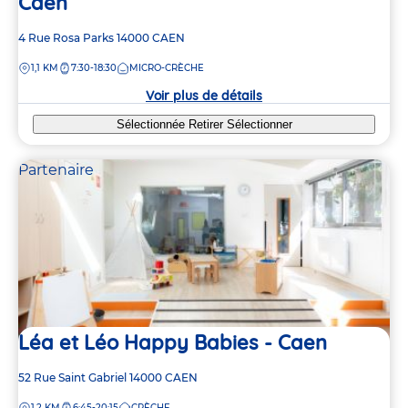
Caen
Adresse
4 Rue Rosa Parks
14000
CAEN
de
DISTANCE
1,1 KM
7:30-18:30
MICRO-CRÈCHE
la
crèche
Voir plus de détails
Sélectionnée
Retirer
Sélectionner
Partenaire
Léa et Léo Happy Babies - Caen
Adresse
52 Rue Saint Gabriel
14000
CAEN
de
DISTANCE
1,2 KM
6:45-20:15
CRÈCHE