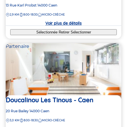
Adresse
13 Rue Karl Probst
14000
Caen
de
DISTANCE
2,9 KM
8:00-18:30
MICRO-CRÈCHE
la
crèche
Voir plus de détails
Sélectionnée
Retirer
Sélectionner
Partenaire
Doucalinou Les Tinous - Caen
Adresse
20 Rue Bailey
14000
Caen
de
DISTANCE
3,0 KM
8:00-18:30
MICRO-CRÈCHE
la
crèche