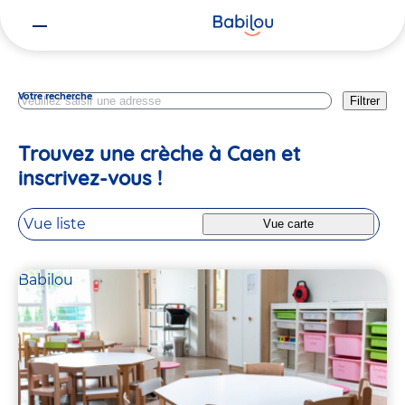
Vous
Calvados
êtes
ici
Votre recherche
Filtrer
Trouvez une crèche à Caen et
inscrivez-vous !
Vue liste
Vue carte
Babilou