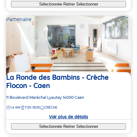
Sélectionnée
Retirer
Sélectionner
Partenaire
La Ronde des Bambins - Crèche
Flocon - Caen
Adresse
11 Boulevard Maréchal Lyautey
14000
Caen
de
DISTANCE
1,4 KM
7:30-18:30
CRÈCHE
la
crèche
Voir plus de détails
Sélectionnée
Retirer
Sélectionner