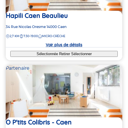
Hapili Caen Beaulieu
Adresse
34 Rue Nicolas Oresme
14000
Caen
de
DISTANCE
2,7 KM
7:30-19:00
MICRO-CRÈCHE
la
crèche
Voir plus de détails
Sélectionnée
Retirer
Sélectionner
Partenaire
O P'tits Colibris - Caen