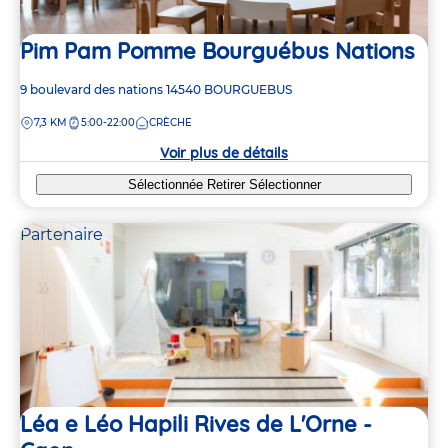
Pim Pam Pomme Bourguébus Nations
Adresse
9 boulevard des nations
14540
BOURGUEBUS
de
DISTANCE
7,3 KM
5:00-22:00
CRÈCHE
la
crèche
Voir plus de détails
Sélectionnée
Retirer
Sélectionner
Partenaire
Léa e Léo Hapili Rives de L'Orne -