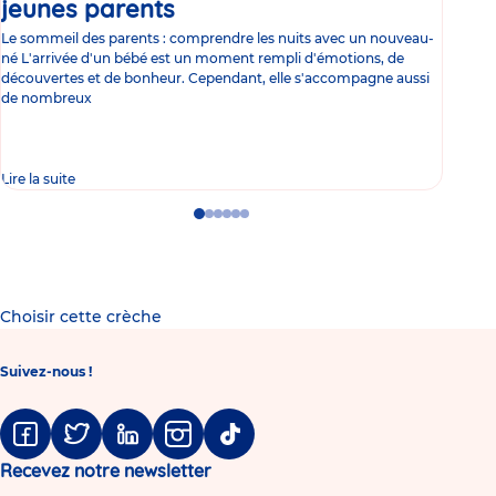
jeunes parents
Article
co
Le sommeil des parents : comprendre les nuits avec un nouveau-
Les 
né L'arrivée d'un bébé est un moment rempli d'émotions, de
les 
découvertes et de bonheur. Cependant, elle s'accompagne aussi
l'es
de nombreux
gast
Lire la suite
Lire 
Go
Go
Go
Go
Go
Go
to
to
to
to
to
to
slide
slide
slide
slide
slide
slide
1
2
3
4
5
6
Choisir cette crèche
Suivez-nous !
Facebook
Twitter
Linkedin
Instagram
Tiktok
Recevez notre newsletter