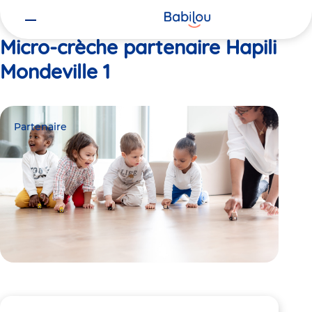
Vous
Accueil
Hapili Mondeville 1
êtes
ici
Micro-crèche partenaire Hapili
Mondeville 1
Partenaire