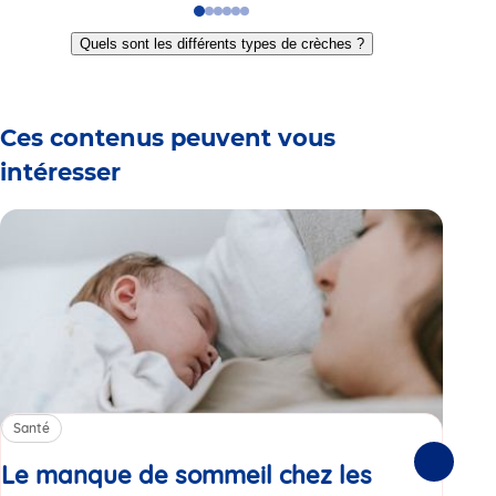
Go
Go
Go
Go
Go
Go
to
to
to
to
to
to
Quels sont les différents types de crèches ?
slide
slide
slide
slide
slide
slide
1
2
3
4
5
6
Ces contenus peuvent vous
intéresser
Santé
Sa
Le manque de sommeil chez les
Gr
Suivante