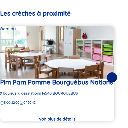
Les crèches à proximité
Babilou
Par
Suivante
Pim Pam Pomme Bourguébus Nations
Ha
Adresse
9 boulevard des nations
14540
BOURGUEBUS
Adre
2 Ru
de
de
5:00-22:00
CRÈCHE
8:
la
la
crèche
crèc
Voir plus de détails