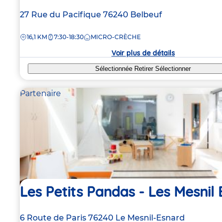
Adresse
27 Rue du Pacifique
76240
Belbeuf
de
DISTANCE
16,1 KM
7:30-18:30
MICRO-CRÈCHE
la
crèche
Voir plus de détails
Sélectionnée
Retirer
Sélectionner
Partenaire
Les Petits Pandas - Les Mesnil
Adresse
6 Route de Paris
76240
Le Mesnil-Esnard