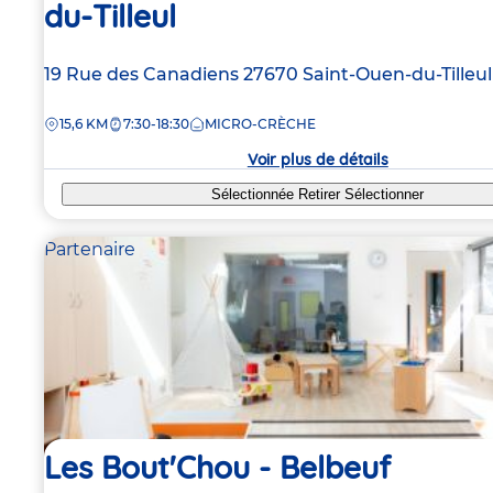
du-Tilleul
Adresse
19 Rue des Canadiens
27670
Saint-Ouen-du-Tilleul
de
DISTANCE
15,6 KM
7:30-18:30
MICRO-CRÈCHE
la
crèche
Voir plus de détails
Sélectionnée
Retirer
Sélectionner
Partenaire
Les Bout'Chou - Belbeuf