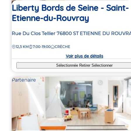
Liberty Bords de Seine - Saint-
Etienne-du-Rouvray
Adresse
Rue Du Clos Tellier
76800
ST ETIENNE DU ROUVR
de
DISTANCE
12,5 KM
7:00-19:00
CRÈCHE
la
crèche
Voir plus de détails
Sélectionnée
Retirer
Sélectionner
Partenaire