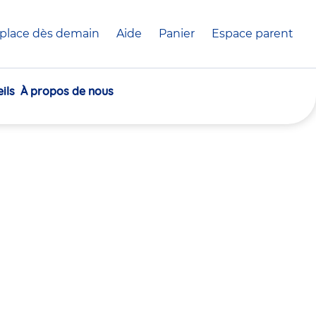
place dès demain
Aide
Panier
crèche(s)
Espace parent
sélectionnée(s)
ils
À propos de nous
30
30