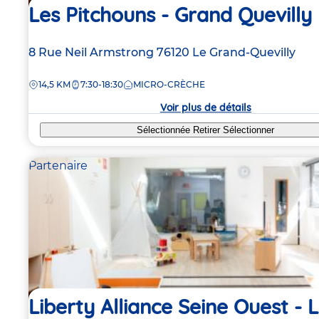
Les Pitchouns - Grand Quevilly
Adresse
8 Rue Neil Armstrong
76120
Le Grand-Quevilly
de
DISTANCE
14,5 KM
7:30-18:30
MICRO-CRÈCHE
la
crèche
Voir plus de détails
Sélectionnée
Retirer
Sélectionner
Partenaire
Liberty Alliance Seine Ouest - L