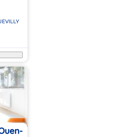
UEVILLY
-Ouen-