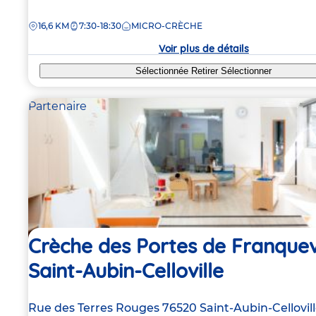
de
DISTANCE
16,6 KM
7:30-18:30
MICRO-CRÈCHE
la
crèche
Voir plus de détails
Sélectionnée
Retirer
Sélectionner
Partenaire
Crèche des Portes de Franquevi
Saint-Aubin-Celloville
Adresse
Rue des Terres Rouges
76520
Saint-Aubin-Cellovil