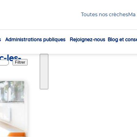
Toutes nos crèches
Ma 
s
Administrations publiques
Rejoignez-nous
Blog et conse
Navigation
principale
-les-
Filtrer