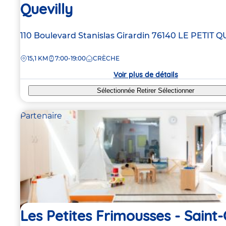
Quevilly
Adresse
110 Boulevard Stanislas Girardin
76140
LE PETIT Q
de
DISTANCE
15,1 KM
7:00-19:00
CRÈCHE
la
crèche
Voir plus de détails
Sélectionnée
Retirer
Sélectionner
Partenaire
Les Petites Frimousses - Saint