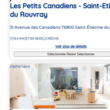
Les Petits Canadiens - Saint-Et
du Rouvray
Adresse
31 Avenue des Canadiens
76800
Saint-Étienne-d
de
DISTANCE
13,4 KM
7:30-18:30
CRÈCHE
la
crèche
Voir plus de détails
Sélectionnée
Retirer
Sélectionner
Partenaire