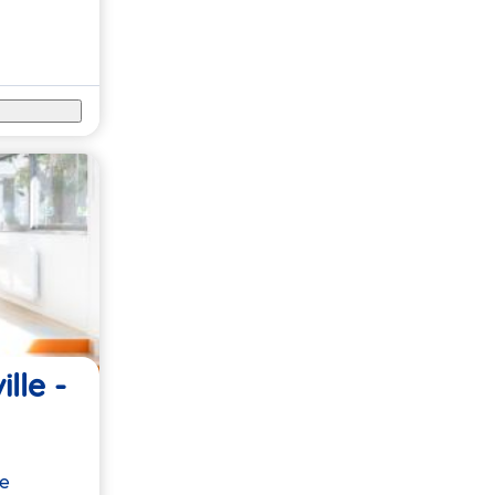
lle -
le