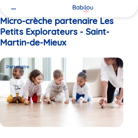
Vous
Accueil
Les Petits Explorateurs - Saint-Martin-de-Mieux
êtes
ici
Micro-crèche partenaire Les
Petits Explorateurs - Saint-
Martin-de-Mieux
Partenaire