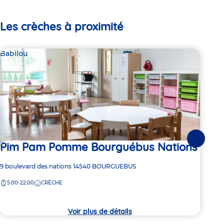
Les crèches à proximité
Babilou
Bab
Suivante
Pim Pam Pomme Bourguébus Nations
Pi
Adresse
9 boulevard des nations
14540
BOURGUEBUS
Adre
284 
de
de
5:00-22:00
CRÈCHE
5:
la
la
crèche
crèc
Voir plus de détails