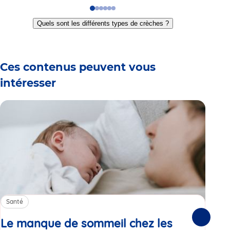
Go
Go
Go
Go
Go
Go
to
to
to
to
to
to
Quels sont les différents types de crèches ?
slide
slide
slide
slide
slide
slide
1
2
3
4
5
6
Ces contenus peuvent vous
intéresser
Santé
Sa
Le manque de sommeil chez les
Gr
Suivante