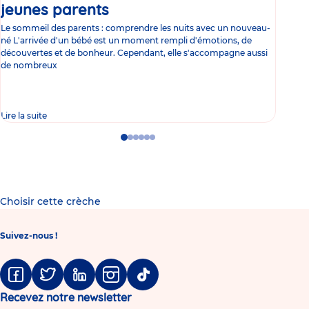
jeunes parents
Article
co
Le sommeil des parents : comprendre les nuits avec un nouveau-
Les 
né L'arrivée d'un bébé est un moment rempli d'émotions, de
les 
découvertes et de bonheur. Cependant, elle s'accompagne aussi
l'es
de nombreux
gast
Lire la suite
Lire 
Go
Go
Go
Go
Go
Go
to
to
to
to
to
to
slide
slide
slide
slide
slide
slide
1
2
3
4
5
6
Choisir cette crèche
Suivez-nous !
Facebook
Twitter
Linkedin
Instagram
Tiktok
Recevez notre newsletter