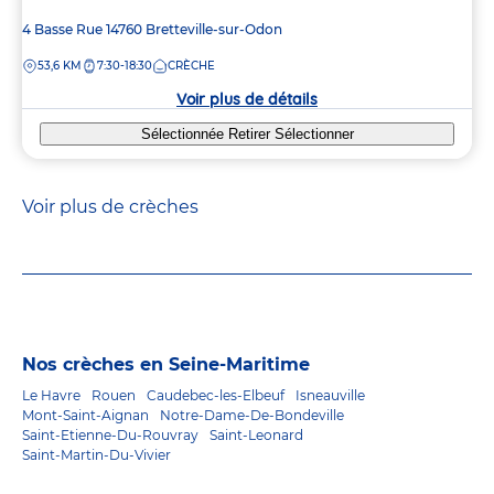
Adresse
4 Basse Rue
14760
Bretteville-sur-Odon
de
DISTANCE
53,6 KM
7:30-18:30
CRÈCHE
la
crèche
Voir plus de détails
Sélectionnée
Retirer
Sélectionner
Voir plus de crèches
Nos crèches en Seine-Maritime
Le Havre
Rouen
Caudebec-les-Elbeuf
Isneauville
Mont-Saint-Aignan
Notre-Dame-De-Bondeville
Saint-Etienne-Du-Rouvray
Saint-Leonard
Saint-Martin-Du-Vivier