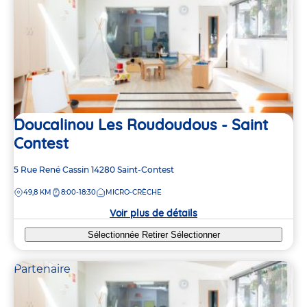
Doucalinou Les Roudoudous - Saint
Contest
Adresse
5 Rue René Cassin
14280
Saint-Contest
de
DISTANCE
49,8 KM
8:00-18:30
MICRO-CRÈCHE
la
crèche
Voir plus de détails
Sélectionnée
Retirer
Sélectionner
Partenaire