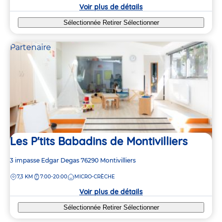
crèche
Voir plus de détails
Sélectionnée
Retirer
Sélectionner
Partenaire
Les P'tits Babadins de Montivilliers
Adresse
3 impasse Edgar Degas
76290
Montivilliers
de
DISTANCE
7,3 KM
7:00-20:00
MICRO-CRÈCHE
la
crèche
Voir plus de détails
Sélectionnée
Retirer
Sélectionner