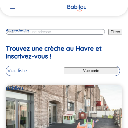
Vous
Seine Maritime
êtes
ici
Votre recherche
Filtrer
Trouvez une crèche au Havre et
inscrivez-vous !
Vue liste
Vue carte
Babilou