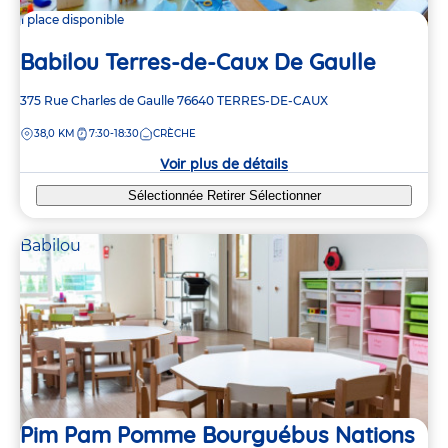
1 place disponible
Babilou Terres-de-Caux De Gaulle
Adresse
375 Rue Charles de Gaulle
76640
TERRES-DE-CAUX
de
DISTANCE
38,0 KM
7:30-18:30
CRÈCHE
la
crèche
Voir plus de détails
Sélectionnée
Retirer
Sélectionner
Babilou
Pim Pam Pomme Bourguébus Nations