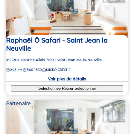
Raphaël Ô Safari - Saint Jean la
Neuville
Adresse
162 Rue Maurice Allais
76210
Saint-Jean-de-la-Neuville
de
DISTANCE
24,5 KM
8:00-18:30
MICRO-CRÈCHE
la
crèche
Voir plus de détails
Sélectionnée
Retirer
Sélectionner
Partenaire