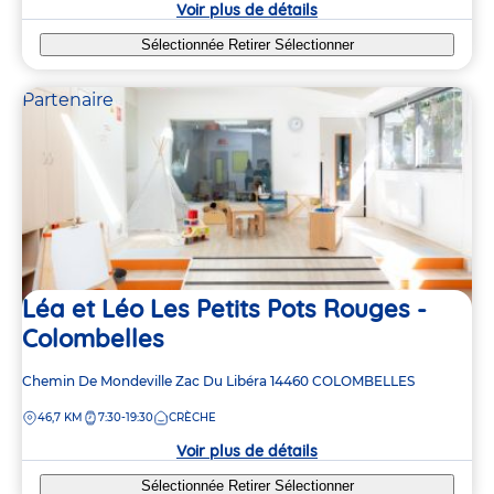
Voir plus de détails
Sélectionnée
Retirer
Sélectionner
Partenaire
Léa et Léo Les Petits Pots Rouges -
Colombelles
Adresse
Chemin De Mondeville Zac Du Libéra
14460
COLOMBELLES
de
DISTANCE
46,7 KM
7:30-19:30
CRÈCHE
la
crèche
Voir plus de détails
Sélectionnée
Retirer
Sélectionner