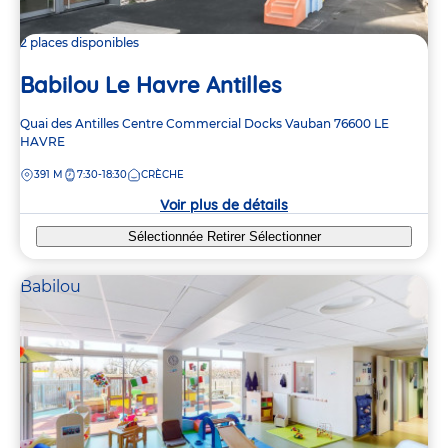
2 places disponibles
Babilou Le Havre Antilles
Adresse
Quai des Antilles
Centre Commercial Docks Vauban
76600
LE
de
HAVRE
la
DISTANCE
391 M
7:30-18:30
CRÈCHE
crèche
Voir plus de détails
Sélectionnée
Retirer
Sélectionner
Babilou