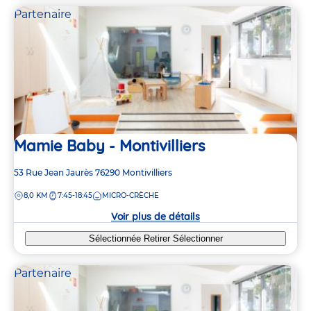
Partenaire
Mamie Baby - Montivilliers
Adresse
53 Rue Jean Jaurès
76290
Montivilliers
de
DISTANCE
8,0 KM
7:45-18:45
MICRO-CRÈCHE
la
crèche
Voir plus de détails
Sélectionnée
Retirer
Sélectionner
Partenaire