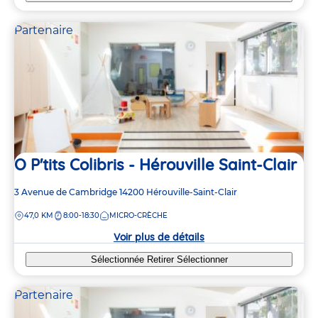
Partenaire
O P'tits Colibris - Hérouville Saint-Clair
Adresse
3 Avenue de Cambridge
14200
Hérouville-Saint-Clair
de
DISTANCE
47,0 KM
8:00-18:30
MICRO-CRÈCHE
la
crèche
Voir plus de détails
Sélectionnée
Retirer
Sélectionner
Partenaire