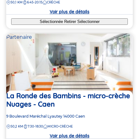
DISTANCE
50,1 KM
6:45-20:15
CRÈCHE
la
crèche
Voir plus de détails
Sélectionnée
Retirer
Sélectionner
Partenaire
La Ronde des Bambins - micro-crèche
Nuages - Caen
Adresse
9 Boulevard Maréchal Lyautey
14000
Caen
de
DISTANCE
50,2 KM
7:30-18:30
MICRO-CRÈCHE
la
crèche
Voir plus de détails