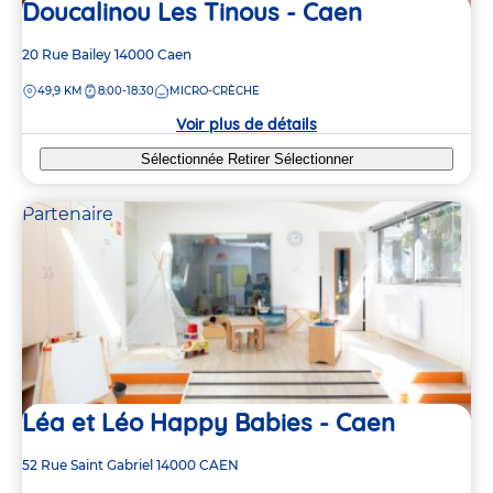
Doucalinou Les Tinous - Caen
Adresse
20 Rue Bailey
14000
Caen
de
DISTANCE
49,9 KM
8:00-18:30
MICRO-CRÈCHE
la
crèche
Voir plus de détails
Sélectionnée
Retirer
Sélectionner
Partenaire
Léa et Léo Happy Babies - Caen
Adresse
52 Rue Saint Gabriel
14000
CAEN
de