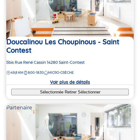
Doucalinou Les Choupinous - Saint
Contest
Adresse
5bis Rue René Cassin
14280
Saint-Contest
de
DISTANCE
49,8 KM
8:00-18:30
MICRO-CRÈCHE
la
crèche
Voir plus de détails
Sélectionnée
Retirer
Sélectionner
Partenaire