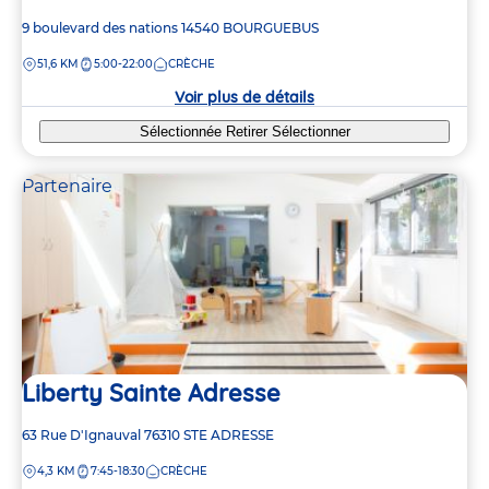
Adresse
9 boulevard des nations
14540
BOURGUEBUS
de
DISTANCE
51,6 KM
5:00-22:00
CRÈCHE
la
crèche
Voir plus de détails
Sélectionnée
Retirer
Sélectionner
Partenaire
Liberty Sainte Adresse
Adresse
63 Rue D'Ignauval
76310
STE ADRESSE
de
DISTANCE
4,3 KM
7:45-18:30
CRÈCHE
la