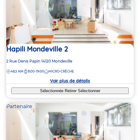
Hapili Mondeville 2
Adresse
2 Rue Denis Papin
14120
Mondeville
de
DISTANCE
48,5 KM
8:00-19:00
MICRO-CRÈCHE
la
crèche
Voir plus de détails
Sélectionnée
Retirer
Sélectionner
Partenaire