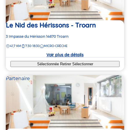
Le Nid des Hérissons - Troarn
Adresse
3 Impasse du Hérisson
14670
Troarn
de
DISTANCE
41,7 KM
7:30-18:30
MICRO-CRÈCHE
la
crèche
Voir plus de détails
Sélectionnée
Retirer
Sélectionner
Partenaire