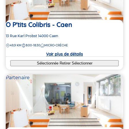
O P'tits Colibris - Caen
Adresse
13 Rue Karl Probst
14000
Caen
de
DISTANCE
49,9 KM
8:00-18:30
MICRO-CRÈCHE
la
crèche
Voir plus de détails
Sélectionnée
Retirer
Sélectionner
Partenaire