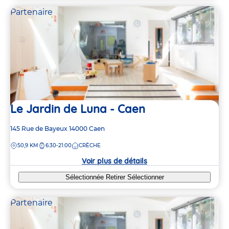
Partenaire
Le Jardin de Luna - Caen
Adresse
145 Rue de Bayeux
14000
Caen
de
DISTANCE
50,9 KM
6:30-21:00
CRÈCHE
la
crèche
Voir plus de détails
Sélectionnée
Retirer
Sélectionner
Partenaire