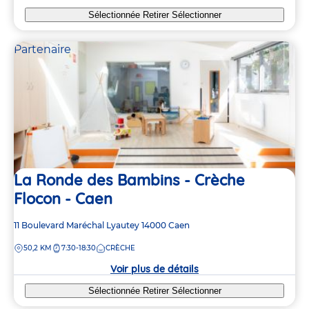
Sélectionnée
Retirer
Sélectionner
Partenaire
La Ronde des Bambins - Crèche
Flocon - Caen
Adresse
11 Boulevard Maréchal Lyautey
14000
Caen
de
DISTANCE
50,2 KM
7:30-18:30
CRÈCHE
la
crèche
Voir plus de détails
Sélectionnée
Retirer
Sélectionner