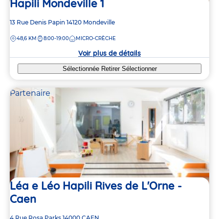
Hapili Mondeville 1
Adresse
13 Rue Denis Papin
14120
Mondeville
de
DISTANCE
48,6 KM
8:00-19:00
MICRO-CRÈCHE
la
crèche
Voir plus de détails
Sélectionnée
Retirer
Sélectionner
Partenaire
Léa e Léo Hapili Rives de L'Orne -
Caen
Adresse
4 Rue Rosa Parks
14000
CAEN