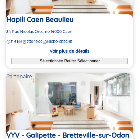
Hapili Caen Beaulieu
Adresse
34 Rue Nicolas Oresme
14000
Caen
de
DISTANCE
51,6 KM
7:30-19:00
MICRO-CRÈCHE
la
crèche
Voir plus de détails
Sélectionnée
Retirer
Sélectionner
Partenaire
VYV - Galipette - Bretteville-sur-Odon