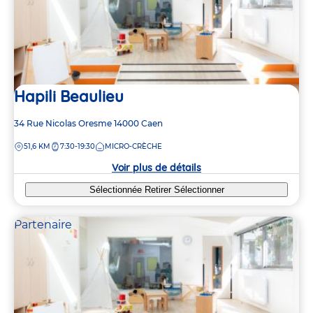
Hapili Beaulieu
Adresse
34 Rue Nicolas Oresme
14000
Caen
de
DISTANCE
51,6 KM
7:30-19:30
MICRO-CRÈCHE
la
crèche
Voir plus de détails
Sélectionnée
Retirer
Sélectionner
Partenaire