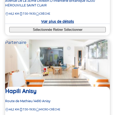
Adresse
Avenue De La 3Ème Division D'Infanterie Britanique
14200
de
HÉROUVILLE SAINT CLAIR
la
DISTANCE
46,2 KM
7:30-19:30
CRÈCHE
crèche
Voir plus de détails
Sélectionnée
Retirer
Sélectionner
Partenaire
Hapili Anisy
Adresse
Route de Mathieu
14610
Anisy
de
DISTANCE
46,2 KM
7:30-19:30
MICRO-CRÈCHE
la
crèche