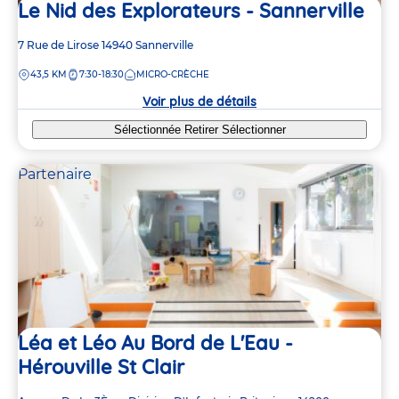
Le Nid des Explorateurs - Sannerville
Adresse
7 Rue de Lirose
14940
Sannerville
de
DISTANCE
43,5 KM
7:30-18:30
MICRO-CRÈCHE
la
crèche
Voir plus de détails
Sélectionnée
Retirer
Sélectionner
Partenaire
Léa et Léo Au Bord de L'Eau -
Hérouville St Clair