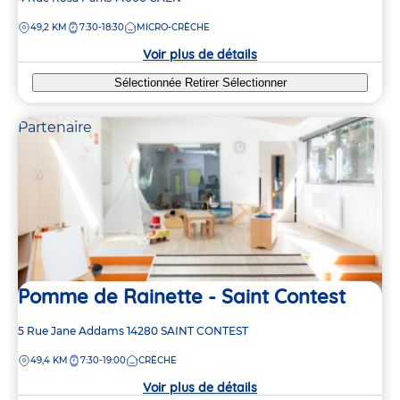
de
DISTANCE
49,2 KM
7:30-18:30
MICRO-CRÈCHE
la
crèche
Voir plus de détails
Sélectionnée
Retirer
Sélectionner
Partenaire
Pomme de Rainette - Saint Contest
Adresse
5 Rue Jane Addams
14280
SAINT CONTEST
de
DISTANCE
49,4 KM
7:30-19:00
CRÈCHE
la
crèche
Voir plus de détails