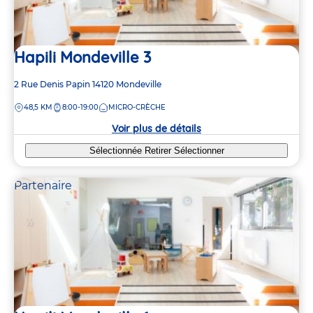
Hapili Mondeville 3
Adresse
2 Rue Denis Papin
14120
Mondeville
de
DISTANCE
48,5 KM
8:00-19:00
MICRO-CRÈCHE
la
crèche
Voir plus de détails
Sélectionnée
Retirer
Sélectionner
Partenaire