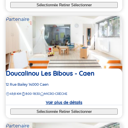
Sélectionnée
Retirer
Sélectionner
Partenaire
Doucalinou Les Bibous - Caen
Adresse
12 Rue Bailey
14000
Caen
de
DISTANCE
49,8 KM
8:00-18:30
MICRO-CRÈCHE
la
crèche
Voir plus de détails
Sélectionnée
Retirer
Sélectionner
Partenaire