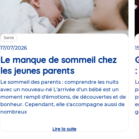
Santé
17/07/2026
1
Le manque de sommeil chez
les jeunes parents
Article
Le sommeil des parents : comprendre les nuits
L
avec un nouveau-né L'arrivée d'un bébé est un
p
moment rempli d'émotions, de découvertes et de
p
bonheur. Cependant, elle s'accompagne aussi de
e
nombreux
g
Lire la suite
Le
manque
de