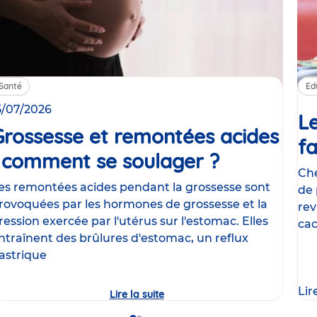
Santé
Ed
5/07/2026
Le
Grossesse et remontées acides
fa
: comment se soulager ?
Article
Che
es remontées acides pendant la grossesse sont
de 
rovoquées par les hormones de grossesse et la
rev
ression exercée par l'utérus sur l'estomac. Elles
cac
ntraînent des brûlures d'estomac, un reflux
le
astrique
Lir
Lire la suite
Grossesse
et
remontées