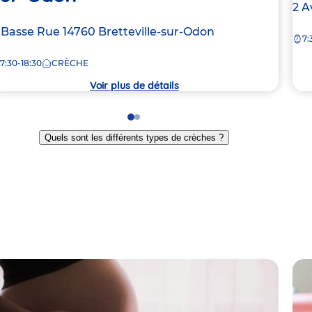
Ad
2 A
de
dresse
 Basse Rue
14760
Bretteville-sur-Odon
7:
la
e
crè
7:30-18:30
CRÈCHE
rèche
Voir plus de détails
Go
Go
to
to
Quels sont les différents types de crèches ?
slide
slide
1
2