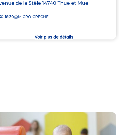
resse
venue de la Stèle
14740
Thue et Mue
Adre
34 R
de
30-18:30
MICRO-CRÈCHE
7:30
la
che
crèc
Voir plus de détails