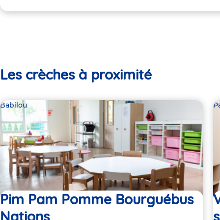
Les crèches à proximité
Babilou
P
Pim Pam Pomme Bourguébus
V
Nations