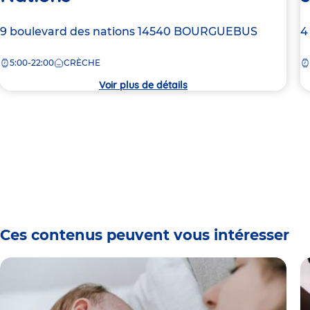
Adresse
9 boulevard des nations
14540
BOURGUEBUS
A
4
de
d
5:00-22:00
CRÈCHE
la
la
crèche
c
Voir plus de détails
Ces contenus peuvent vous intéresser