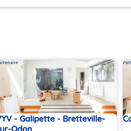
artenaire
Par
YV - Galipette - Bretteville-
Ca
sur-Odon