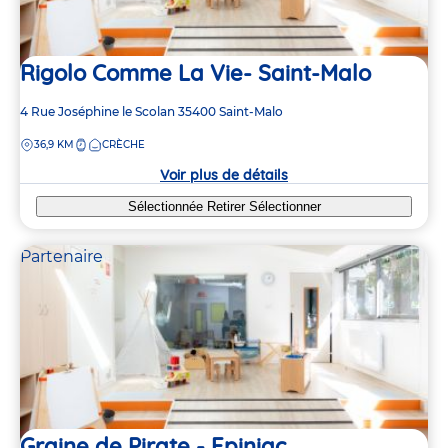
Rigolo Comme La Vie- Saint-Malo
Adresse
4 Rue Joséphine le Scolan
35400
Saint-Malo
de
DISTANCE
36,9 KM
CRÈCHE
la
crèche
Voir plus de détails
Sélectionnée
Retirer
Sélectionner
Partenaire
Graine de Pirate - Epiniac