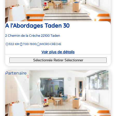
A l'Abordages Taden 30
Adresse
2 Chemin de la Crèche
22100
Taden
de
DISTANCE
53,0 KM
7:00-19:00
MICRO-CRÈCHE
la
crèche
Voir plus de détails
Sélectionnée
Retirer
Sélectionner
Partenaire