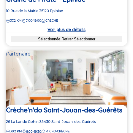
Adresse
10 Rue de la Mairie
35120
Epiniac
de
DISTANCE
37,2 KM
7:00-19:00
CRÈCHE
la
crèche
Voir plus de détails
Sélectionnée
Retirer
Sélectionner
Partenaire
Crèche'n'do Saint-Jouan-des-Guérêts
Adresse
26 La Lande Gohin
35430
Saint-Jouan-des-Guérets
de
DISTANCE
38,2 KM
MICRO-CRÈCHE
8:00-19:30
la