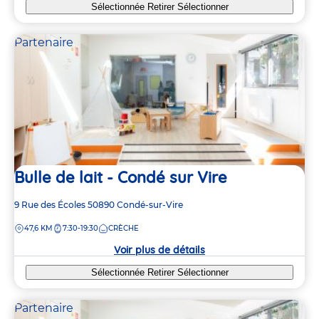
Sélectionnée
Retirer
Sélectionner
Partenaire
Bulle de lait - Condé sur Vire
Adresse
9 Rue des Écoles
50890
Condé-sur-Vire
de
DISTANCE
47,6 KM
7:30-19:30
CRÈCHE
la
crèche
Voir plus de détails
Sélectionnée
Retirer
Sélectionner
Partenaire