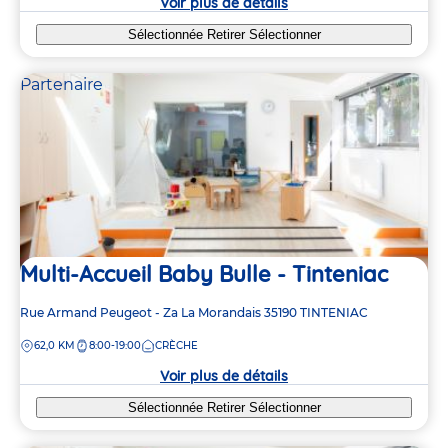
Voir plus de détails
Sélectionnée
Retirer
Sélectionner
Partenaire
Multi-Accueil Baby Bulle - Tinteniac
Adresse
Rue Armand Peugeot - Za La Morandais
35190
TINTENIAC
de
DISTANCE
62,0 KM
8:00-19:00
CRÈCHE
la
crèche
Voir plus de détails
Sélectionnée
Retirer
Sélectionner