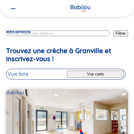
Vous
Manche
êtes
ici
Votre recherche
Filtrer
Trouvez une crèche à Granville et
inscrivez-vous !
Vue liste
Vue carte
Babilou