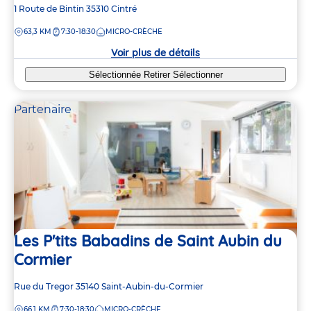
Adresse
1 Route de Bintin
35310
Cintré
de
DISTANCE
63,3 KM
7:30-18:30
MICRO-CRÈCHE
la
crèche
Voir plus de détails
Sélectionnée
Retirer
Sélectionner
Partenaire
Les P'tits Babadins de Saint Aubin du
Cormier
Adresse
Rue du Tregor
35140
Saint-Aubin-du-Cormier
de
DISTANCE
66,1 KM
7:30-18:30
MICRO-CRÈCHE