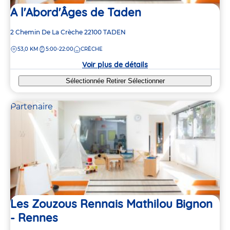
A l'Abord'Âges de Taden
Adresse
2 Chemin De La Crèche
22100
TADEN
de
DISTANCE
53,0 KM
5:00-22:00
CRÈCHE
la
crèche
Voir plus de détails
Sélectionnée
Retirer
Sélectionner
Partenaire
Les Zouzous Rennais Mathilou Bignon
- Rennes