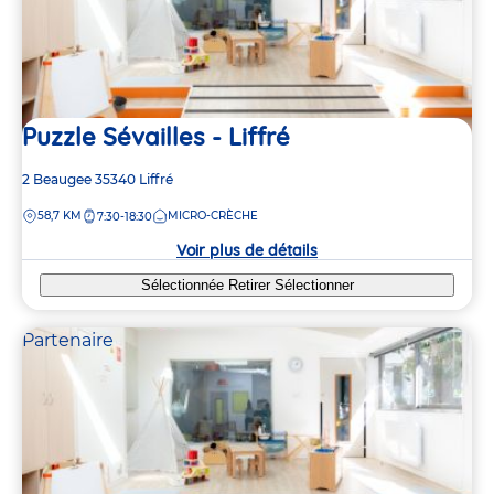
Puzzle Sévailles - Liffré
Adresse
2 Beaugee
35340
Liffré
de
DISTANCE
58,7 KM
MICRO-CRÈCHE
7:30-18:30
la
crèche
Voir plus de détails
Sélectionnée
Retirer
Sélectionner
Partenaire