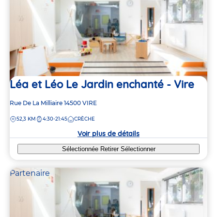
Léa et Léo Le Jardin enchanté - Vire
Adresse
Rue De La Milliaire
14500
VIRE
de
DISTANCE
52,3 KM
4:30-21:45
CRÈCHE
la
crèche
Voir plus de détails
Sélectionnée
Retirer
Sélectionner
Partenaire