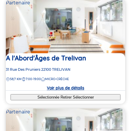
Partenaire
A l'Abord'Âges de Trelivan
Adresse
31 Rue Des Pruniers
22100
TRELIVAN
de
DISTANCE
58,7 KM
7:00-19:00
MICRO-CRÈCHE
la
crèche
Voir plus de détails
Sélectionnée
Retirer
Sélectionner
Partenaire