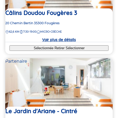
Câlins Doudou Fougères 3
Adresse
20 Chemin Bertin
35300
Fougères
de
DISTANCE
62,6 KM
7:30-19:00
MICRO-CRÈCHE
la
crèche
Voir plus de détails
Sélectionnée
Retirer
Sélectionner
Partenaire
Le Jardin d'Ariane - Cintré