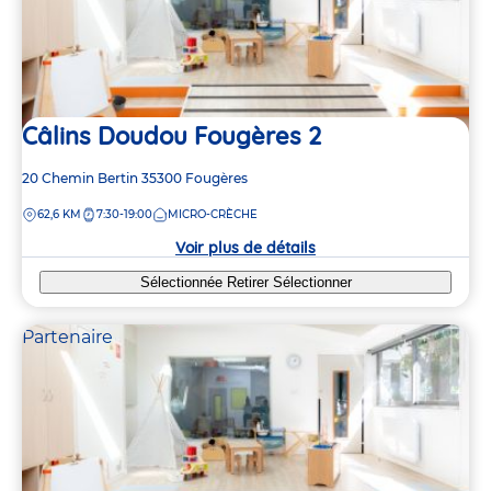
Câlins Doudou Fougères 2
Adresse
20 Chemin Bertin
35300
Fougères
de
DISTANCE
62,6 KM
7:30-19:00
MICRO-CRÈCHE
la
crèche
Voir plus de détails
Sélectionnée
Retirer
Sélectionner
Partenaire