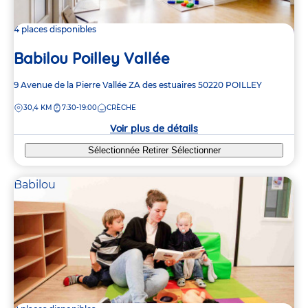
4 places disponibles
Babilou Poilley Vallée
Adresse
9 Avenue de la Pierre Vallée
ZA des estuaires
50220
POILLEY
de
DISTANCE
30,4 KM
7:30-19:00
CRÈCHE
la
crèche
Voir plus de détails
Sélectionnée
Retirer
Sélectionner
Babilou