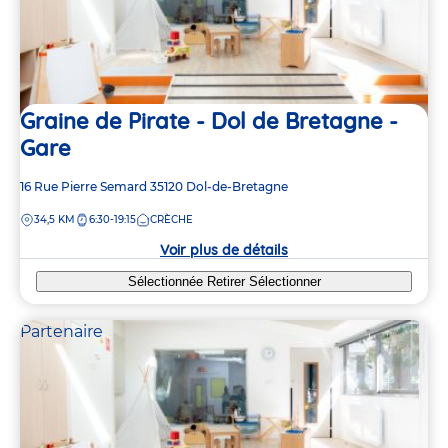
Graine de Pirate - Dol de Bretagne -
Gare
Adresse
16 Rue Pierre Semard
35120
Dol-de-Bretagne
de
DISTANCE
34,5 KM
6:30-19:15
CRÈCHE
la
crèche
Voir plus de détails
Sélectionnée
Retirer
Sélectionner
Partenaire