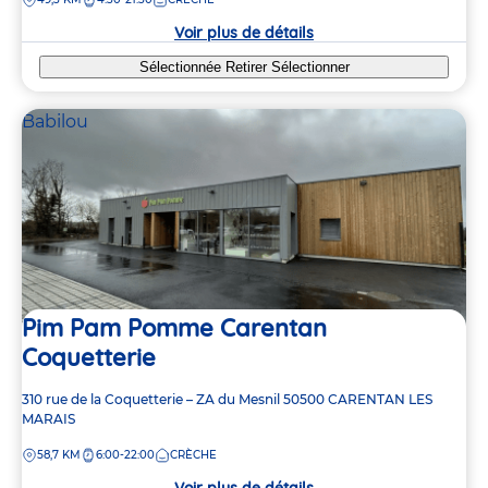
la
crèche
Voir plus de détails
Sélectionnée
Retirer
Sélectionner
Babilou
Pim Pam Pomme Carentan
Coquetterie
Adresse
310 rue de la Coquetterie – ZA du Mesnil
50500
CARENTAN LES
de
MARAIS
la
DISTANCE
58,7 KM
6:00-22:00
CRÈCHE
crèche
Voir plus de détails