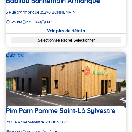
Babilou Bonnemain Armorique
Adresse
5 Rue d'Armorique
35270
BONNEMAIN
de
DISTANCE
42,9 KM
7:30-18:30
CRÈCHE
la
crèche
Voir plus de détails
Sélectionnée
Retirer
Sélectionner
Babilou
Pim Pam Pomme Saint-Lô Sylvestre
Adresse
79 rue Anne Sylvestre
50000
ST LO
de
DISTANCE
49,3 KM
4:30-21:30
CRÈCHE