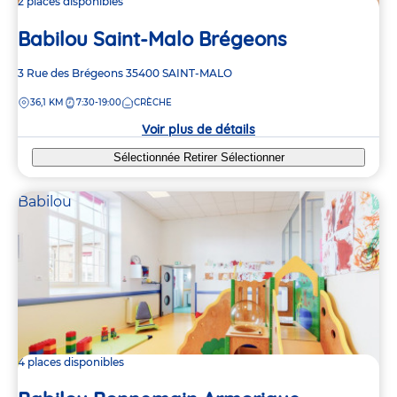
2 places disponibles
Babilou Saint-Malo Brégeons
Adresse
3 Rue des Brégeons
35400
SAINT-MALO
de
DISTANCE
36,1 KM
7:30-19:00
CRÈCHE
la
crèche
Voir plus de détails
Sélectionnée
Retirer
Sélectionner
Babilou
4 places disponibles