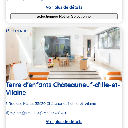
crèche
Voir plus de détails
Sélectionnée
Retirer
Sélectionner
Partenaire
Terre d'enfants Châteauneuf-d'Ille-et-
Vilaine
Adresse
3 Rue des Marais
35430
Châteauneuf-d'Ille-et-Vilaine
de
DISTANCE
39,4 KM
7:30-18:45
MICRO-CRÈCHE
la
crèche
Voir plus de détails