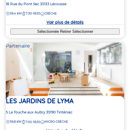
Adresse
18 Rue du Pont Sec
35133
Lécousse
de
DISTANCE
59,4 KM
7:30-18:30
CRÈCHE
la
crèche
Voir plus de détails
Sélectionnée
Retirer
Sélectionner
Partenaire
LES JARDINS DE LYMA
Adresse
5 La Touche aux Aubry
35190
Tinténiac
de
DISTANCE
59,8 KM
MICRO-CRÈCHE
7:00-18:30
la
crèche