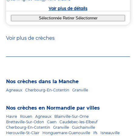
la
crèche
Voir plus de détails
Sélectionnée
Retirer
Sélectionner
Voir plus de crèches
Nos crèches dans la Manche
Agneaux
Cherbourg-En-Cotentin
Granville
Nos crèches en Normandie par villes
Havre
Rouen
Agneaux
Blainville-Sur-Orne
Bretteville-Sur-Odon
Caen
Caudebec-les-Elbeuf
Cherbourg-En-Cotentin
Granville
Guichainville
Herouville-St-Clair
Honguemare-Guenouville
Ifs
Isneauville