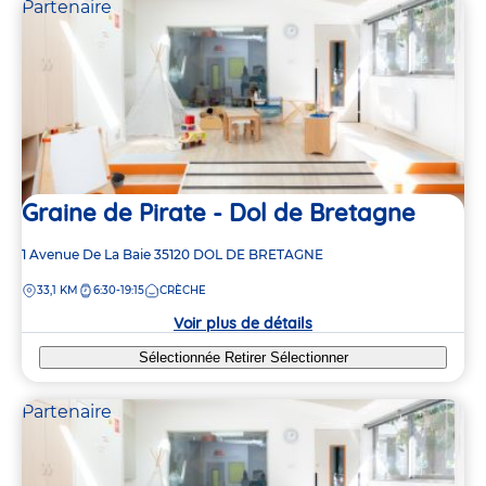
Partenaire
Graine de Pirate - Dol de Bretagne
Adresse
1 Avenue De La Baie
35120
DOL DE BRETAGNE
de
DISTANCE
33,1 KM
6:30-19:15
CRÈCHE
la
crèche
Voir plus de détails
Sélectionnée
Retirer
Sélectionner
Partenaire