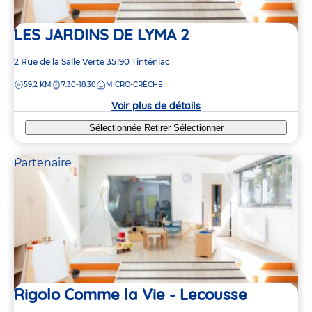
LES JARDINS DE LYMA 2
Adresse
2 Rue de la Salle Verte
35190
Tinténiac
de
DISTANCE
59,2 KM
7:30-18:30
MICRO-CRÈCHE
la
crèche
Voir plus de détails
Sélectionnée
Retirer
Sélectionner
Partenaire
Rigolo Comme la Vie - Lecousse