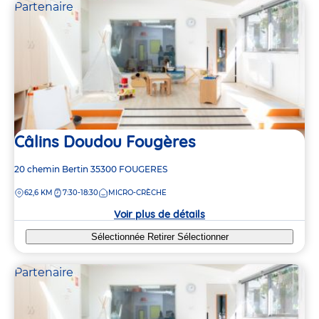
Partenaire
Câlins Doudou Fougères
Adresse
20 chemin Bertin
35300
FOUGERES
de
DISTANCE
62,6 KM
7:30-18:30
MICRO-CRÈCHE
la
crèche
Voir plus de détails
Sélectionnée
Retirer
Sélectionner
Partenaire