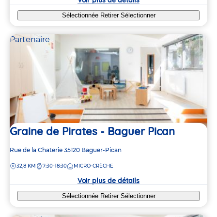
Sélectionnée
Retirer
Sélectionner
Partenaire
Graine de Pirates - Baguer Pican
Adresse
Rue de la Chaterie
35120
Baguer-Pican
de
DISTANCE
32,8 KM
7:30-18:30
MICRO-CRÈCHE
la
crèche
Voir plus de détails
Sélectionnée
Retirer
Sélectionner