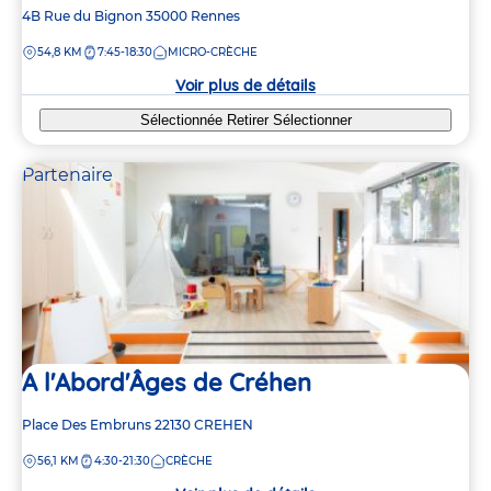
Adresse
4B Rue du Bignon
35000
Rennes
de
DISTANCE
54,8 KM
7:45-18:30
MICRO-CRÈCHE
la
crèche
Voir plus de détails
Sélectionnée
Retirer
Sélectionner
Partenaire
A l'Abord'Âges de Créhen
Adresse
Place Des Embruns
22130
CREHEN
de
DISTANCE
56,1 KM
4:30-21:30
CRÈCHE
la
crèche