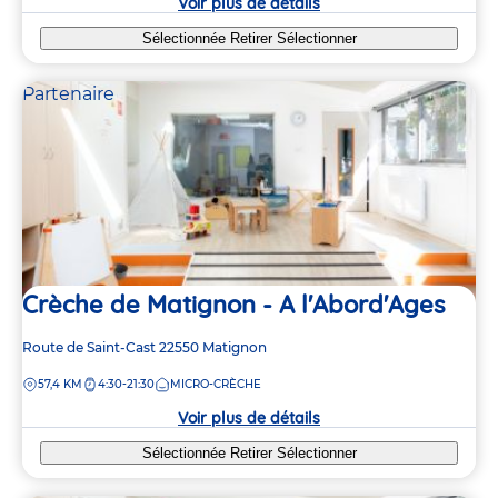
Voir plus de détails
Sélectionnée
Retirer
Sélectionner
Partenaire
Crèche de Matignon - A l'Abord'Ages
Adresse
Route de Saint-Cast
22550
Matignon
de
DISTANCE
57,4 KM
4:30-21:30
MICRO-CRÈCHE
la
crèche
Voir plus de détails
Sélectionnée
Retirer
Sélectionner