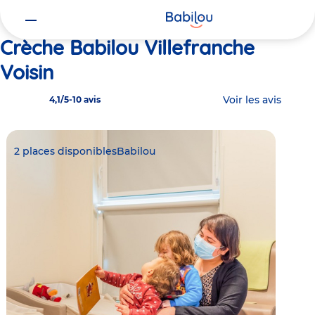
Vous
Accueil
Babilou Villefranche Voisin
êtes
ici
Crèche Babilou Villefranche
Voisin
Voir les avis
4,1/5
-
10 avis
2 places disponibles
Babilou