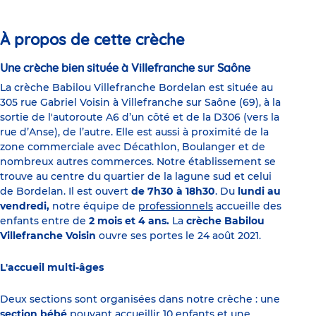
slide
slide
slide
slide
slide
slide
1
2
3
4
5
6
À propos de cette crèche
Une crèche bien située à
Villefranche sur Saône
La crèche Babilou Villefranche Bordelan est située au
305 rue Gabriel Voisin à Villefranche sur Saône (69), à la
sortie de l'autoroute A6 d’un côté et de la D306 (vers la
rue d’Anse), de l’autre. Elle est aussi à proximité de la
zone commerciale avec Décathlon, Boulanger et de
nombreux autres commerces. Notre établissement se
trouve au centre du quartier de la lagune sud et celui
de Bordelan. Il est ouvert
de 7h30 à 18h30
. Du
lundi au
vendredi,
notre équipe de
professionnels
accueille des
enfants entre de
2 mois et 4 ans.
La
crèche Babilou
Villefranche Voisin
ouvre ses portes le 24 août 2021.
L'accueil multi-âges
Deux sections sont organisées dans notre crèche : une
section bébé
pouvant accueillir 10 enfants et une