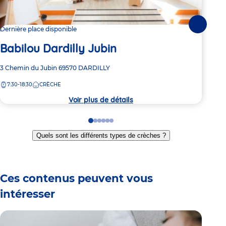
Suivante
Dernière place disponible
1 pl
Babilou Dardilly Jubin
Ba
Adresse
3 Chemin du Jubin
69570
DARDILLY
Adre
Squa
de
de
7:30-18:30
CRÈCHE
7:
la
la
crèche
crèc
Voir plus de détails
Go
Go
Go
Go
Go
Go
to
to
to
to
to
to
Quels sont les différents types de crèches ?
slide
slide
slide
slide
slide
slide
1
2
3
4
5
6
Ces contenus peuvent vous
intéresser