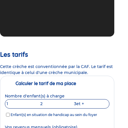
Les tarifs
Cette crèche est conventionnée par la CAF. Le tarif est
identique à celui d'une crèche municipale.
Calculer le tarif de ma place
Nombre d'enfant(s) à charge
1
2
3
et +
Enfant(s) en situation de handicap au sein du foyer
Vos revenus mensuels
(obligatoire)