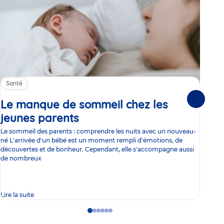
Santé
Sa
Le manque de sommeil chez les
Gr
Suivante
jeunes parents
Article
co
Le sommeil des parents : comprendre les nuits avec un nouveau-
Les 
né L'arrivée d'un bébé est un moment rempli d'émotions, de
les 
découvertes et de bonheur. Cependant, elle s'accompagne aussi
l'es
de nombreux
gast
Lire la suite
Lire 
Go
Go
Go
Go
Go
Go
to
to
to
to
to
to