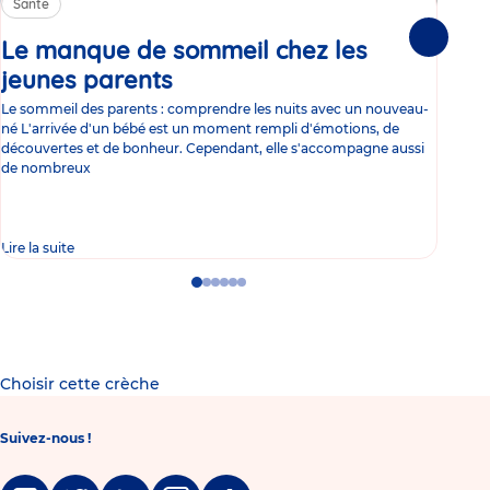
Santé
Sa
Le manque de sommeil chez les
Gr
Suivante
jeunes parents
Article
co
Le sommeil des parents : comprendre les nuits avec un nouveau-
Les 
né L'arrivée d'un bébé est un moment rempli d'émotions, de
les 
découvertes et de bonheur. Cependant, elle s'accompagne aussi
l'es
de nombreux
gast
Lire la suite
Lire 
Go
Go
Go
Go
Go
Go
to
to
to
to
to
to
slide
slide
slide
slide
slide
slide
1
2
3
4
5
6
Choisir cette crèche
Suivez-nous !