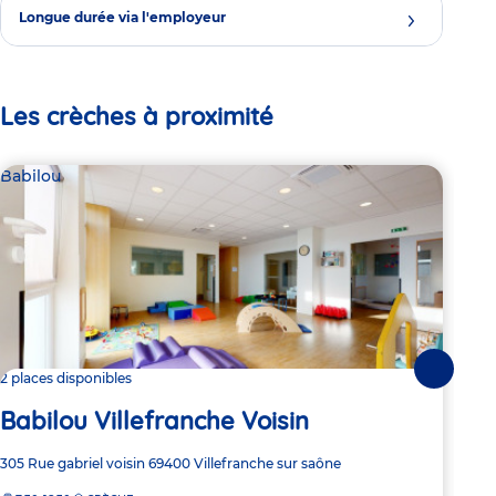
Longue durée via l'employeur
Les crèches à proximité
Babilou
Bab
Suivante
2 places disponibles
1 pl
Babilou Villefranche Voisin
Ba
Adresse
305 Rue gabriel voisin
69400
Villefranche sur saône
Adre
Squa
de
de