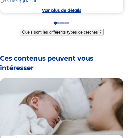
7:30-18:30
CRÈCHE
7:
la
la
crèche
crèc
Voir plus de détails
Go
Go
Go
Go
Go
Go
to
to
to
to
to
to
Quels sont les différents types de crèches ?
slide
slide
slide
slide
slide
slide
1
2
3
4
5
6
Ces contenus peuvent vous
intéresser