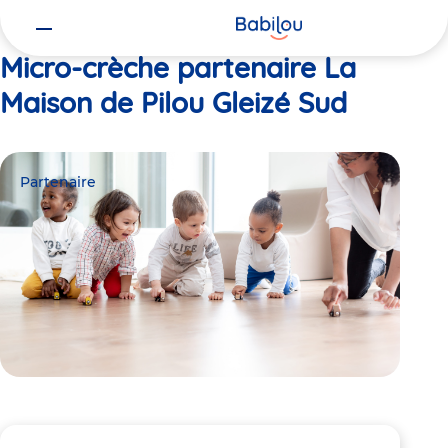
Vous
Accueil
La Maison de Pilou Gleizé Sud
êtes
ici
Micro-crèche partenaire La
Maison de Pilou Gleizé Sud
Partenaire