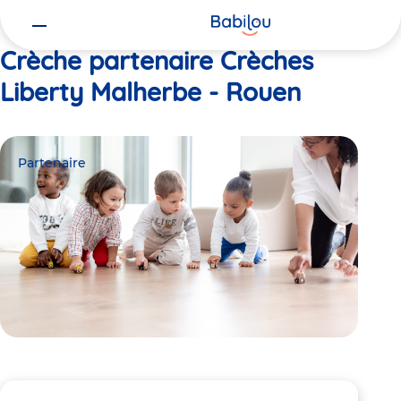
Vous
Accueil
Crèches Liberty Malherbe - Rouen
êtes
ici
Crèche partenaire Crèches
Liberty Malherbe - Rouen
Partenaire