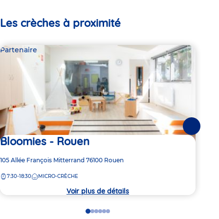
Les crèches à proximité
Partenaire
Par
Suivante
Bloomies - Rouen
Li
Adresse
105 Allée François Mitterrand
76100
Rouen
Adre
76 R
de
de
7:30-18:30
MICRO-CRÈCHE
8:
la
la
crèche
crèc
Voir plus de détails
Go
Go
Go
Go
Go
Go