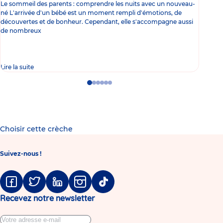
Le sommeil des parents : comprendre les nuits avec un nouveau-
Les 
né L'arrivée d'un bébé est un moment rempli d'émotions, de
les 
découvertes et de bonheur. Cependant, elle s'accompagne aussi
l'es
de nombreux
gast
Lire la suite
Lire 
Go
Go
Go
Go
Go
Go
to
to
to
to
to
to
slide
slide
slide
slide
slide
slide
1
2
3
4
5
6
Choisir cette crèche
Suivez-nous !
Facebook
Twitter
Linkedin
Instagram
Tiktok
Recevez notre newsletter