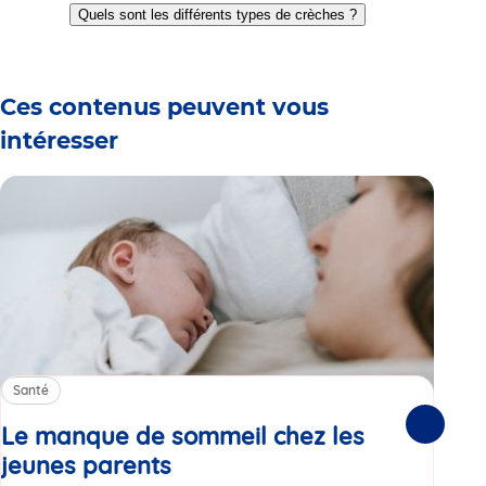
to
to
to
to
to
to
Quels sont les différents types de crèches ?
slide
slide
slide
slide
slide
slide
1
2
3
4
5
6
Ces contenus peuvent vous
intéresser
Santé
Sa
Le manque de sommeil chez les
Gr
Suivante
jeunes parents
Article
co