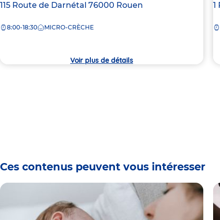
Adresse
115 Route de Darnétal
76000
Rouen
A
1
de
d
8:00-18:30
MICRO-CRÈCHE
la
la
crèche
c
Voir plus de détails
Ces contenus peuvent vous intéresser