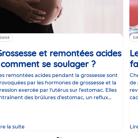
Santé
Ed
Grossesse et remontées acides
Le
: comment se soulager ?
Article
fa
es remontées acides pendant la grossesse sont
Che
rovoquées par les hormones de grossesse et la
de 
ression exercée par l'utérus sur l'estomac. Elles
rev
ntraînent des brûlures d'estomac, un reflux
cac
astrique
le
ire la suite
Lir