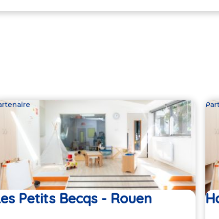
artenaire
Par
es Petits Becqs - Rouen
Ha