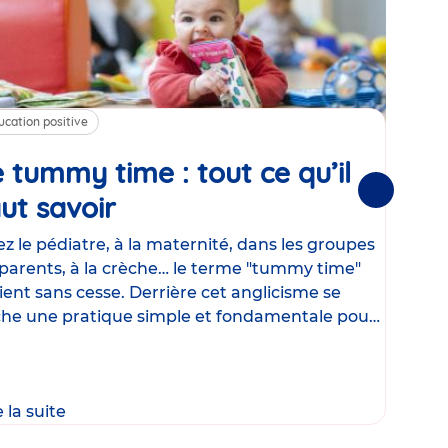
ucation positive
Alim
 tummy time : tout ce qu’il
Cha
Suivantes
ut savoir
Article
mé
con
z le pédiatre, à la maternité, dans les groupes
parents, à la crèche… le terme "tummy time"
Le la
ient sans cesse. Derrière cet anglicisme se
d’ut
he une pratique simple et fondamentale pour
temp
rapi
crée
e la suite
Lire 