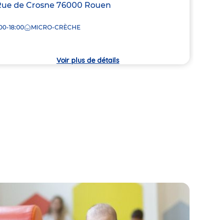
resse
Rue de Crosne
76000
Rouen
Adre
10 Ru
de
00-18:00
MICRO-CRÈCHE
8:00
la
che
crèc
Voir plus de détails