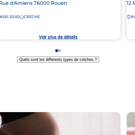
dresse
 Rue d'Amiens
76000
Rouen
Ad
12 
e
de
6:00-20:00
CRÈCHE
8:
la
rèche
crè
Voir plus de détails
Go
Go
to
to
Quels sont les différents types de crèches ?
slide
slide
1
2