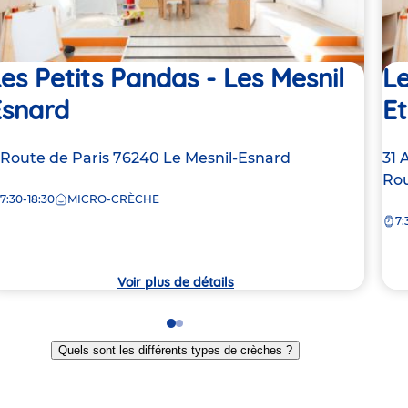
es Petits Pandas - Les Mesnil
Le
Esnard
E
dresse
 Route de Paris
76240
Le Mesnil-Esnard
Ad
31 
e
de
Ro
7:30-18:30
MICRO-CRÈCHE
la
7:
rèche
crè
Voir plus de détails
Go
Go
to
to
Quels sont les différents types de crèches ?
slide
slide
1
2