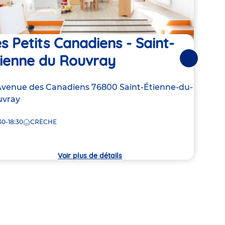
s Petits Canadiens - Saint-
Hap
tienne du Rouvray
Suivantes
Adre
323 R
de
Pierr
resse
Avenue des Canadiens
76800
Saint-Étienne-du-
la
uvray
8:00
crèc
30-18:30
CRÈCHE
che
Voir plus de détails