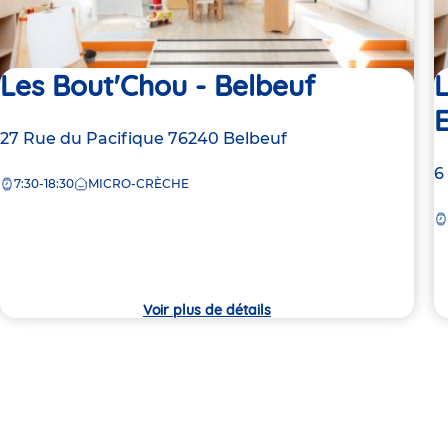
Les Bout'Chou - Belbeuf
L
Adresse
27 Rue du Pacifique
76240
Belbeuf
de
A
6
7:30-18:30
MICRO-CRÈCHE
la
d
crèche
la
c
Voir plus de détails