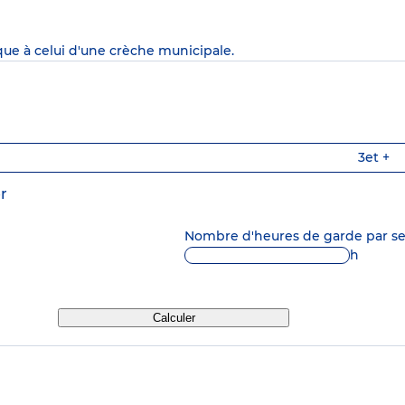
que à celui d'une crèche municipale.
3
et +
r
Nombre d'heures de garde par 
h
Calculer