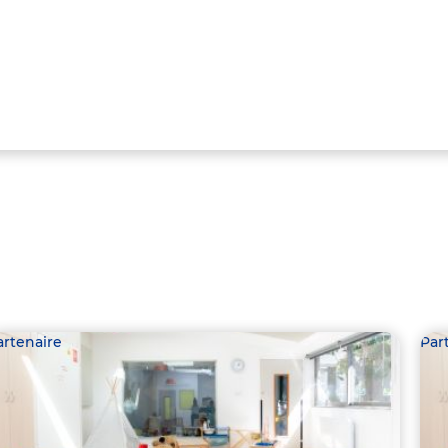
artenaire
Par