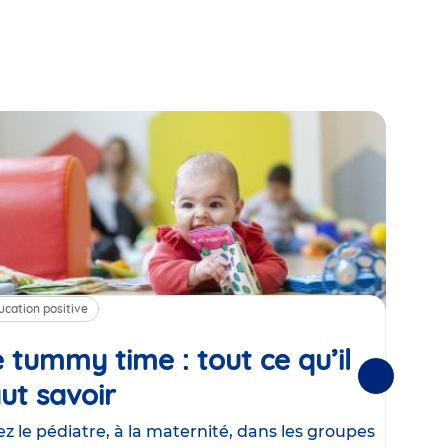
ucation positive
Alim
 tummy time : tout ce qu’il
Cha
Suivantes
ut savoir
Article
mé
con
z le pédiatre, à la maternité, dans les groupes