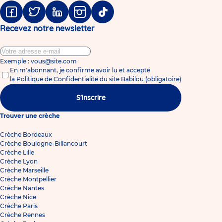
crèche
Facebook
Twitter
Linkedin
Instagram
Tiktok
Recevez notre newsletter
Exemple : vous@site.com
En m'abonnant, je confirme avoir lu et accepté
la
Politique de Confidentialité du site Babilou
(obligatoire)
S'inscrire
Trouver une crèche
Crèche Bordeaux
Crèche Boulogne-Billancourt
Crèche Lille
Crèche Lyon
Crèche Marseille
Crèche Montpellier
Crèche Nantes
Crèche Nice
Crèche Paris
Crèche Rennes