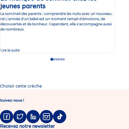
jeunes parents
Article
co
Le sommeil des parents : comprendre les nuits avec un nouveau-
Les 
né L'arrivée d'un bébé est un moment rempli d'émotions, de
les 
découvertes et de bonheur. Cependant, elle s'accompagne aussi
l'es
de nombreux
gast
Lire la suite
Lire 
Go
Go
Go
Go
Go
Go
to
to
to
to
to
to
slide
slide
slide
slide
slide
slide
1
2
3
4
5
6
Choisir cette crèche
Suivez-nous !
Facebook
Twitter
Linkedin
Instagram
Tiktok
Recevez notre newsletter