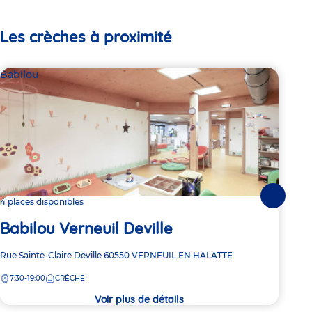
Les crèches à proximité
Babilou
Bab
Suivante
4 places disponibles
2 pl
Babilou Verneuil Deville
Ba
Adresse
Rue Sainte-Claire Deville
60550
VERNEUIL EN HALATTE
Adre
7 bi
de
de
7:30-19:00
CRÈCHE
7:
la
la
crèche
crèc
Voir plus de détails