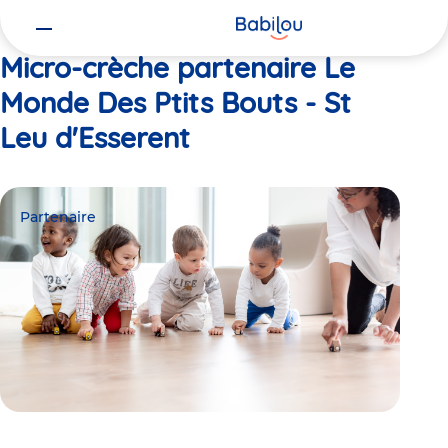
Vous
Accueil
Le Monde Des Ptits Bouts - St Leu d'Esserent
êtes
ici
Micro-crèche partenaire Le
Monde Des Ptits Bouts - St
Leu d'Esserent
Partenaire