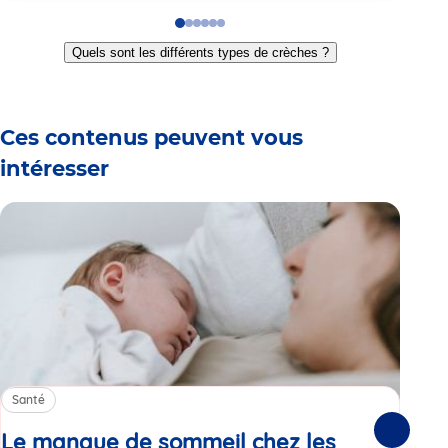
Go
Go
Go
Go
Go
Go
to
to
to
to
to
to
Quels sont les différents types de crèches ?
slide
slide
slide
slide
slide
slide
1
2
3
4
5
6
Ces contenus peuvent vous
intéresser
Santé
Sa
Le manque de sommeil chez les
Gr
Suivante