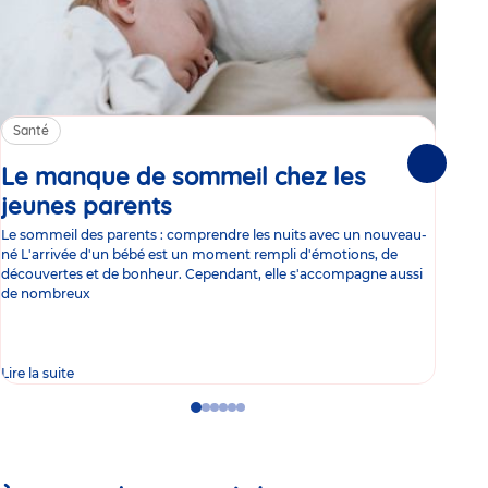
Santé
Sa
Le manque de sommeil chez les
Gr
Suivante
jeunes parents
Article
co
Le sommeil des parents : comprendre les nuits avec un nouveau-
Les 
né L'arrivée d'un bébé est un moment rempli d'émotions, de
les 
découvertes et de bonheur. Cependant, elle s'accompagne aussi
l'es
de nombreux
gast
Lire la suite
Lire 
Go
Go
Go
Go
Go
Go
to
to
to
to
to
to
slide
slide
slide
slide
slide
slide
1
2
3
4
5
6