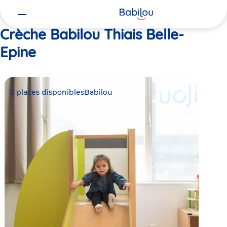
Vous
Accueil
Babilou Thiais Belle-Epine
êtes
ici
Crèche Babilou Thiais Belle-
Epine
3 places disponibles
Babilou