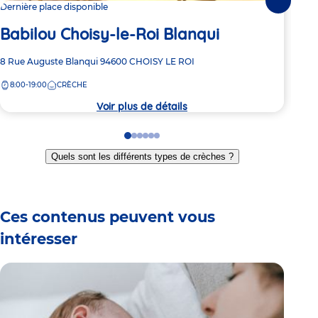
Suivante
Dernière place disponible
2 pl
Babilou Choisy-le-Roi Blanqui
Ba
Adresse
8 Rue Auguste Blanqui
94600
CHOISY LE ROI
Adre
2 bi
de
de
8:00-19:00
CRÈCHE
7:
la
la
crèche
crèc
Voir plus de détails
Go
Go
Go
Go
Go
Go
to
to
to
to
to
to
Quels sont les différents types de crèches ?
slide
slide
slide
slide
slide
slide
1
2
3
4
5
6
Ces contenus peuvent vous
intéresser