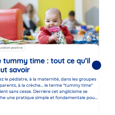
ucation positive
Alim
 tummy time : tout ce qu’il
Cha
Suivantes
ut savoir
Article
mé
con
z le pédiatre, à la maternité, dans les groupes
parents, à la crèche… le terme "tummy time"
Le la
ient sans cesse. Derrière cet anglicisme se
d’ut
he une pratique simple et fondamentale pour
temp
rapi
crée