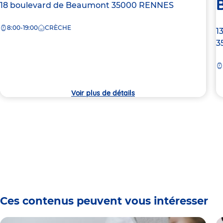
Adresse
18 boulevard de Beaumont
35000
RENNES
de
8:00-19:00
CRÈCHE
la
A
1
crèche
d
3
la
c
Voir plus de détails
Ces contenus peuvent vous intéresser