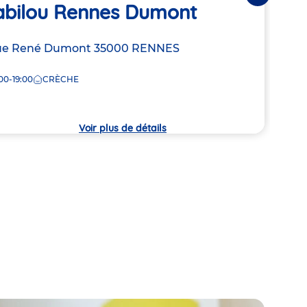
abilou Rennes Dumont
Bab
resse
rue René Dumont
35000
RENNES
Adre
2 pla
de
00-19:00
CRÈCHE
7:30
la
che
crèc
Voir plus de détails