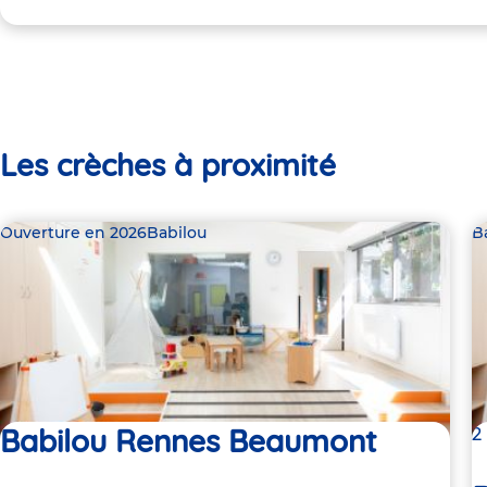
Les crèches à proximité
Ouverture en 2026
Babilou
B
Babilou Rennes Beaumont
2