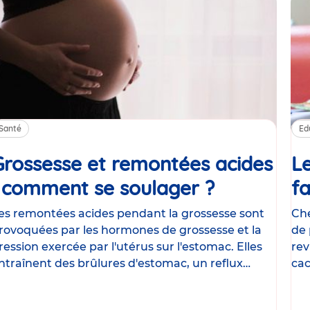
Santé
Ed
Grossesse et remontées acides
Le
: comment se soulager ?
Article
fa
es remontées acides pendant la grossesse sont
Che
rovoquées par les hormones de grossesse et la
de 
ression exercée par l'utérus sur l'estomac. Elles
rev
ntraînent des brûlures d'estomac, un reflux
cac
astrique
le