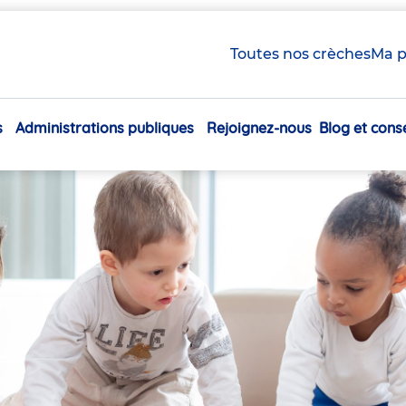
es
Toutes nos crèches
Ma p
s
Administrations publiques
Rejoignez-nous
Blog et conse
Navigation
principale