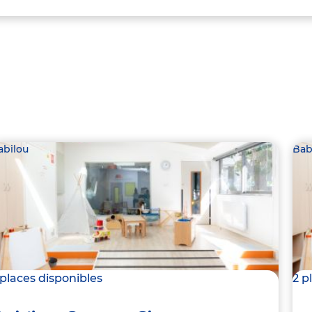
abilou
Bab
 places disponibles
2 p