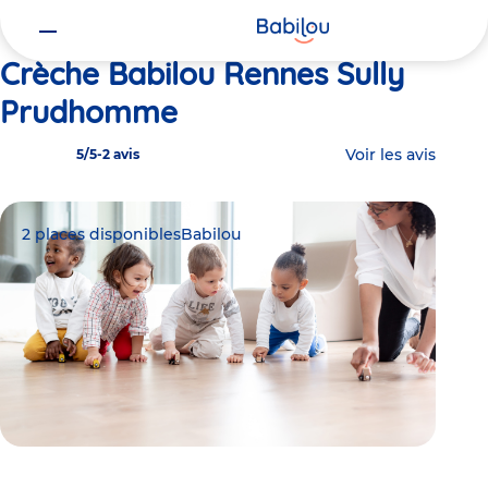
Vous
Accueil
Babilou Rennes Sully Prudhomme
êtes
ici
Crèche Babilou Rennes Sully
Prudhomme
Voir les avis
5/5
-
2 avis
2 places disponibles
Babilou