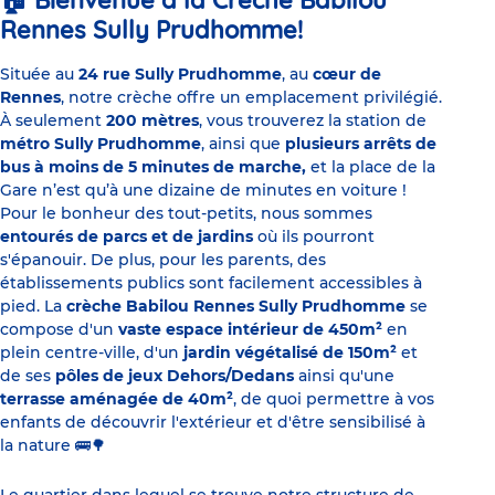
Bienvenue à la Crèche Babilou
🏠
Rennes Sully Prudhomme!
Située au
24 rue Sully Prudhomme
, au
cœur de
Rennes
, notre crèche offre un emplacement privilégié.
À seulement
200 mètres
, vous trouverez la station de
métro Sully Prudhomme
, ainsi que
plusieurs arrêts de
bus à moins de 5 minutes de marche,
et la place de la
Gare n’est qu’à une dizaine de minutes en voiture !
Pour le bonheur des tout-petits, nous sommes
entourés de parcs et de jardins
où ils pourront
s'épanouir. De plus, pour les parents, des
établissements publics sont facilement accessibles à
pied. La
crèche Babilou Rennes Sully Prudhomme
se
compose d'un
vaste espace intérieur de 450m²
en
plein centre-ville, d'un
jardin végétalisé de 150m²
et
de ses
pôles de jeux Dehors/Dedans
ainsi qu'une
terrasse aménagée de 40m²
, de quoi permettre à vos
enfants de découvrir l'extérieur et d'être sensibilisé à
la nature
🚌🌳