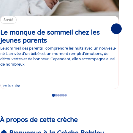
Santé
Sa
Le manque de sommeil chez les
Gr
Suivante
jeunes parents
Article
co
Le sommeil des parents : comprendre les nuits avec un nouveau-
Les 
né L'arrivée d'un bébé est un moment rempli d'émotions, de
les 
découvertes et de bonheur. Cependant, elle s'accompagne aussi
l'es
de nombreux
gast
Lire la suite
Lire 
Go
Go
Go
Go
Go
Go
to
to
to
to
to
to
slide
slide
slide
slide
slide
slide
1
2
3
4
5
6
À propos de cette crèche