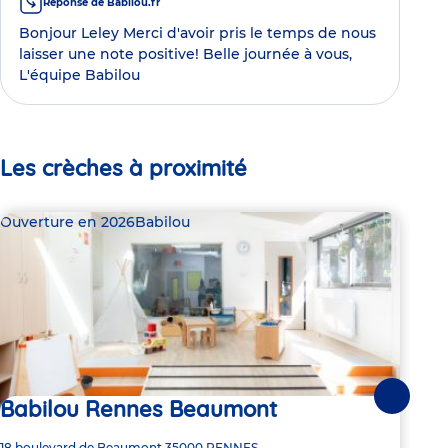
Réponse de Babilou.fr
Bonjour Leley Merci d'avoir pris le temps de nous
laisser une note positive! Belle journée à vous,
L'équipe Babilou
Les crèches à proximité
Ouverture en 2026
Babilou
Bab
Babilou Rennes Beaumont
Suivante
1 pl
Ba
Adresse
18 boulevard de Beaumont
35000
RENNES