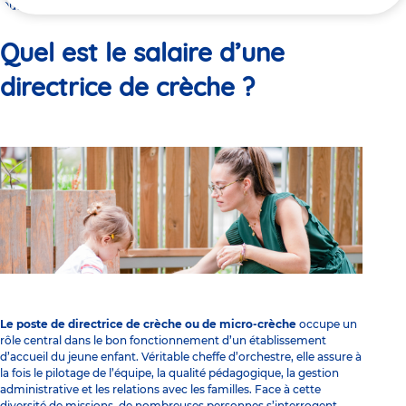
ici
Quel est le salaire d’une directrice de crèche ?
Quel est le salaire d’une
directrice de crèche ?
Le poste de directrice de crèche ou de micro-crèche
occupe un
rôle central dans le bon fonctionnement d’un établissement
d’accueil du jeune enfant. Véritable cheffe d’orchestre, elle assure à
la fois le pilotage de l’équipe, la qualité pédagogique, la gestion
administrative et les relations avec les familles. Face à cette
diversité de missions, de nombreuses personnes s’interrogent