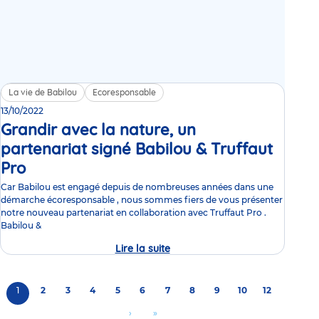
La vie de Babilou
Ecoresponsable
13/10/2022
Grandir avec la nature, un
partenariat signé Babilou & Truffaut
Pro
Video
Car Babilou est engagé depuis de nombreuses années dans une
démarche écoresponsable , nous sommes fiers de vous présenter
notre nouveau partenariat en collaboration avec Truffaut Pro .
Babilou &
Lire la suite
Grandir
avec
la
nature,
Pagination
Page
1
Page
2
Page
3
Page
4
Page
5
Page
6
Page
7
un
Page
8
Page
9
Page
10
Page
12
partenariat
courante
signé
Aller
›
Aller
»