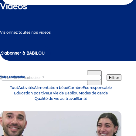
ici
Vidéos
Visionnez toutes nos vidéos
S'abonner à BABILOU
Votre recherche
Filtrer
Liste
d'actualités
Tout
Activités
Alimentation bébé
Carrière
Ecoresponsable
Education positive
La vie de Babilou
Modes de garde
Qualité de vie au travail
Santé