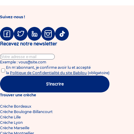
Babilou
à
à
&
Truffaut
la
la
Pro
Suivez-nous !
page
dernière
suivante
page
Facebook
Twitter
Linkedin
Instagram
Tiktok
Recevez notre newsletter
Exemple : vous@site.com
En m'abonnant, je confirme avoir lu et accepté
la
Politique de Confidentialité du site Babilou
(obligatoire)
S'inscrire
Trouver une crèche
Crèche Bordeaux
Crèche Boulogne-Billancourt
Crèche Lille
Crèche Lyon
Crèche Marseille
Crèche Montpellier