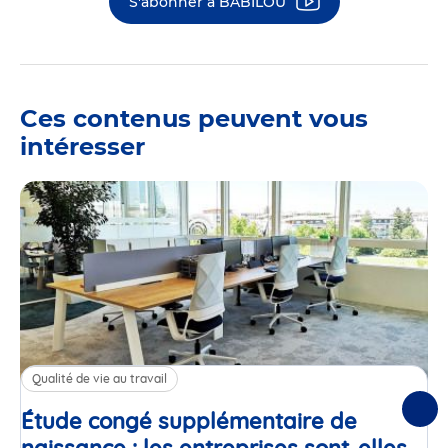
S'abonner à BABILOU
Ces contenus peuvent vous
intéresser
Qualité de vie au travail
Étude congé supplémentaire de
Suiv