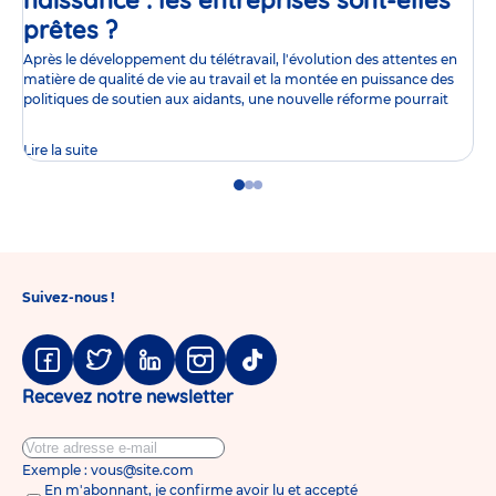
naissance : les entreprises sont-elles
prêtes ?
Article
Après le développement du télétravail, l'évolution des attentes en
matière de qualité de vie au travail et la montée en puissance des
politiques de soutien aux aidants, une nouvelle réforme pourrait
Lire la suite
Go
Go
Go
to
to
to
slide
slide
slide
1
2
3
Suivez-nous !
Facebook
Twitter
Linkedin
Instagram
Tiktok
Recevez notre newsletter
Exemple : vous@site.com
En m'abonnant, je confirme avoir lu et accepté