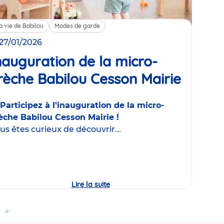
a vie de Babilou
Modes de garde
 27/01/2026
nauguration de la micro-
rèche Babilou Cesson Mairie
Événe
Participez à l'inauguration de la micro-
èche Babilou Cesson Mairie !
us êtes curieux de découvrir...
Lire la suite
Inauguration
de
la
micro-
er
Aller
»
crèche
Babilou