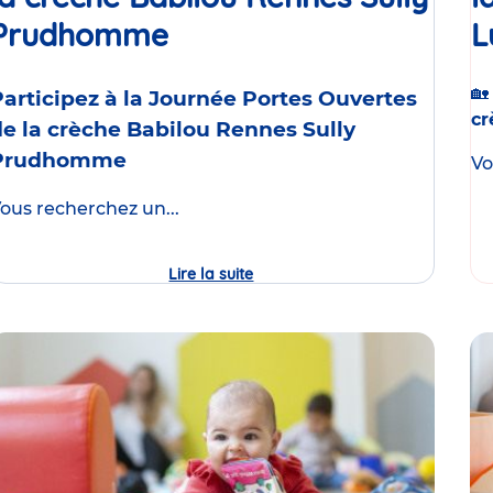
Prudhomme
Événement
L
🏡
Participez à la Journée Portes Ouvertes
cr
de la crèche Babilou Rennes Sully
Prudhomme
Vo
ous recherchez un...
Lire la suite
Journée
Portes
Ouvertes
de
la
crèche
Babilou
Rennes
Sully
Prudhomme