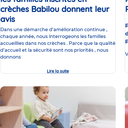
crèches Babilou donnent leur
avis
Article
Dans une démarche d’amélioration continue ,
chaque année, nous interrogeons les familles
accueillies dans nos crèches . Parce que la qualité
d’accueil et la sécurité sont nos priorités , nous
V
donnons
Lire la suite
Enquête
de
satisfaction
2026
:
les
familles
inscrites
en
crèches
Babilou
donnent
leur
avis