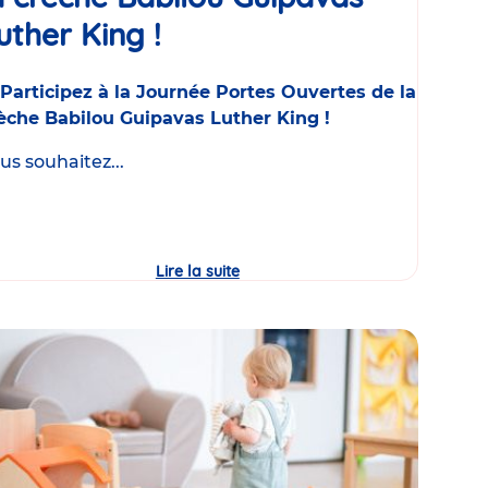
uther King !
Événement
Participez à la Journée Portes Ouvertes de la
èche Babilou Guipavas Luther King !
us souhaitez...
Lire la suite
Journée
Portes
Ouvertes
de
la
crèche
Babilou
Guipavas
Luther
King
!