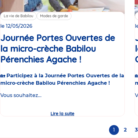
La vie de Babilou
Modes de garde
le 12/05/2026
l
Journée Portes Ouvertes de
la micro-crèche Babilou
Pérenchies Agache !
Événement
🏡
Participez à la Journée Portes Ouvertes de la
micro-crèche Babilou Pérenchies Agache !
m
Vous souhaitez...
V
Lire la suite
Journée
Portes
Ouvertes
de
Pagination
Page
1
Page
2
3
la
micro-