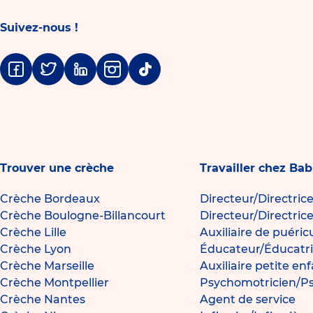
courante
crèche
Babilou
Suivez-nous !
Pérenchies
Agache
!
Facebook
Twitter
Linkedin
Instagram
Tiktok
Trouver une crèche
Travailler chez Bab
Crèche Bordeaux
Directeur/Directric
Crèche Boulogne-Billancourt
Directeur/Directric
Crèche Lille
Auxiliaire de puéric
Crèche Lyon
Éducateur/Éducatri
Crèche Marseille
Auxiliaire petite en
Crèche Montpellier
Psychomotricien/P
Crèche Nantes
Agent de service