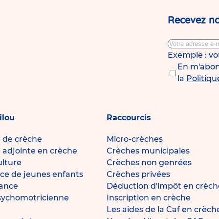
à
crèche
Babilou
Recevez no
la
Capinghem
Mandela
pa
!
su
Exemple : v
En m'abonn
la
Politiqu
ilou
Raccourcis
e de crèche
Micro-crèches
e adjointe en crèche
Crèches municipales
ulture
Crèches non genrées
ce de jeunes enfants
Crèches privées
fance
Déduction d'impôt en crèch
sychomotricienne
Inscription en crèche
Les aides de la Caf en crèch