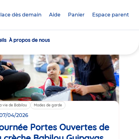
lace dès demain
Aide
Panier
crèche(s)
Espace parent
sélectionnée(s)
e nos évènements,
ils
À propos de nous
a vie de Babilou
Modes de garde
 07/04/2026
ournée Portes Ouvertes de
a crèche Babilou Guipavas