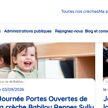
La vie de Babilou
Toutes nos crèches
Ma p
 nos évolutions, nos ouvertures de crèches ou encor
suivez la vie du groupe Babilou !
s
Administrations publiques
Rejoignez-nous
Blog et conse
Navigation
principale
La vie de Babilou
L
e 03/09/2026
le
Journée Portes Ouvertes de
J
la crèche Babilou Rennes Sully
l