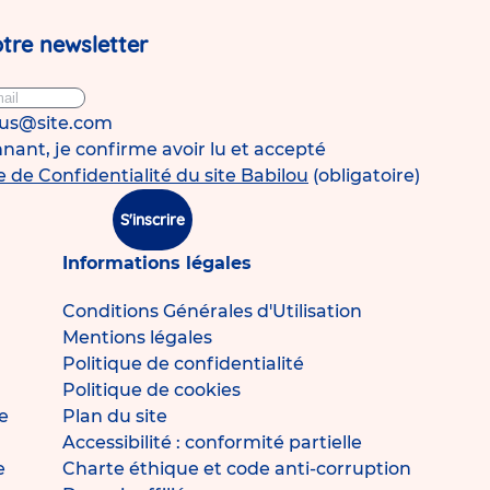
à
Cesson
Mairie
tre newsletter
la
ge
dernière
ivante
page
ous@site.com
ant, je confirme avoir lu et accepté
e de Confidentialité du site Babilou
(obligatoire)
S'inscrire
Informations légales
Conditions Générales d'Utilisation
Mentions légales
Politique de confidentialité
Politique de cookies
e
Plan du site
Accessibilité : conformité partielle
e
Charte éthique et code anti-corruption