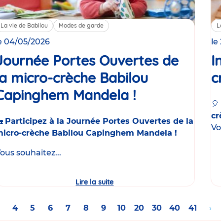
La vie de Babilou
Modes de garde
L
e 04/05/2026
le
Journée Portes Ouvertes de
I
la micro-crèche Babilou
c
Capinghem Mandela !
Événement
🎈
cr
🏡
Participez à la Journée Portes Ouvertes de la
Vo
icro-crèche Babilou Capinghem Mandela !
ous souhaitez...
Lire la suite
Journée
Portes
Ouvertes
de
Page
Page
4
Page
5
Page
6
Page
7
Page
8
Page
9
Page
10
Page
20
Page
30
Page
40
Page
41
All
›
la
micro-