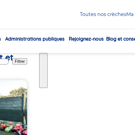
Toutes nos crèches
Ma 
s
Administrations publiques
Rejoignez-nous
Blog et conse
Navigation
principale
t et
Filtrer