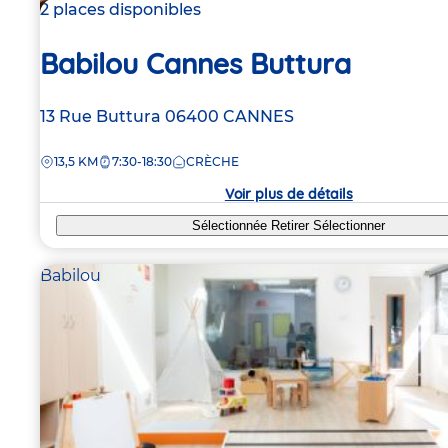
2 places disponibles
Babilou Cannes Buttura
Adresse
13 Rue Buttura
06400
CANNES
de
DISTANCE
13,5 KM
7:30-18:30
CRÈCHE
la
crèche
Voir plus de détails
Sélectionnée
Retirer
Sélectionner
Babilou