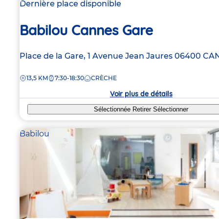
Dernière place disponible
Babilou Cannes Gare
Adresse
Place de la Gare, 1 Avenue Jean Jaures
06400
CA
de
DISTANCE
13,5 KM
7:30-18:30
CRÈCHE
la
crèche
Voir plus de détails
Sélectionnée
Retirer
Sélectionner
Babilou