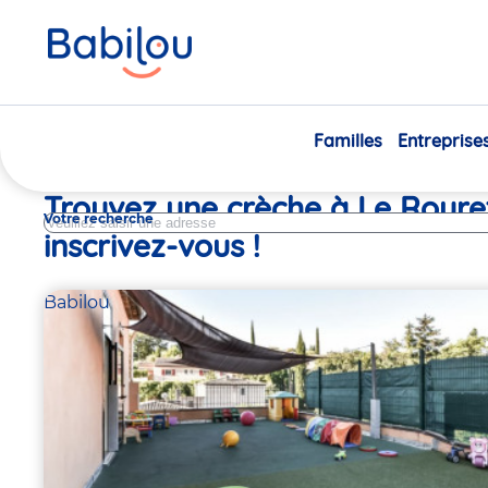
Vous
Accueil
Trouver une crèche
Provence Alpes Cote D Azur
êtes
Alpes Maritimes
Le Rouret
ici
Familles
Entreprise
Trouvez une crèche à Le Roure
Votre recherche
inscrivez-vous !
Babilou