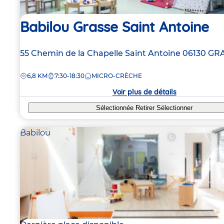
Babilou Grasse Saint Antoine
Adresse
55 Chemin de la Chapelle Saint Antoine
06130
GR
de
DISTANCE
6,8 KM
7:30-18:30
MICRO-CRÈCHE
la
crèche
Voir plus de détails
Sélectionnée
Retirer
Sélectionner
Babilou