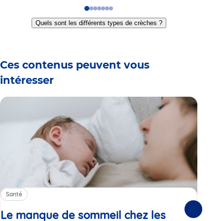
Go
Go
Go
Go
Go
Go
Go
to
to
to
to
to
to
to
Quels sont les différents types de crèches ?
slide
slide
slide
slide
slide
slide
slide
1
2
3
4
5
6
7
Ces contenus peuvent vous
intéresser
Santé
Sa
Le manque de sommeil chez les
Gr
Suivante