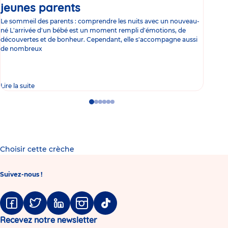
jeunes parents
Article
co
Le sommeil des parents : comprendre les nuits avec un nouveau-
Les 
né L'arrivée d'un bébé est un moment rempli d'émotions, de
les 
découvertes et de bonheur. Cependant, elle s'accompagne aussi
l'es
de nombreux
gast
Lire la suite
Lire 
Go
Go
Go
Go
Go
Go
to
to
to
to
to
to
slide
slide
slide
slide
slide
slide
1
2
3
4
5
6
Choisir cette crèche
Suivez-nous !
Facebook
Twitter
Linkedin
Instagram
Tiktok
Recevez notre newsletter