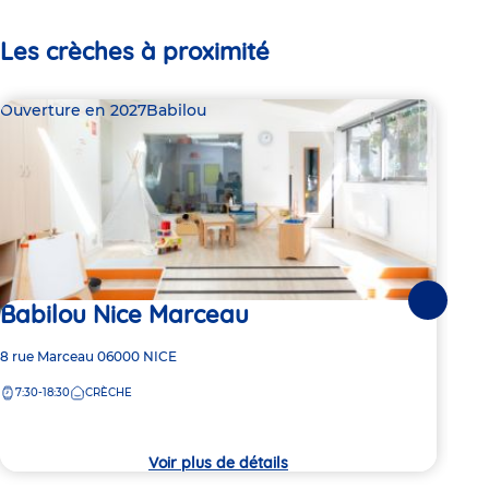
Les crèches à proximité
Ouverture en 2027
Babilou
Bab
Babilou Nice Marceau
Suivante
Dern
Ba
Adresse
8 rue Marceau
06000
NICE
de
7:30-18:30
CRÈCHE
Adre
7 Ru
la
de
crèche
7:
la
crèc
Voir plus de détails