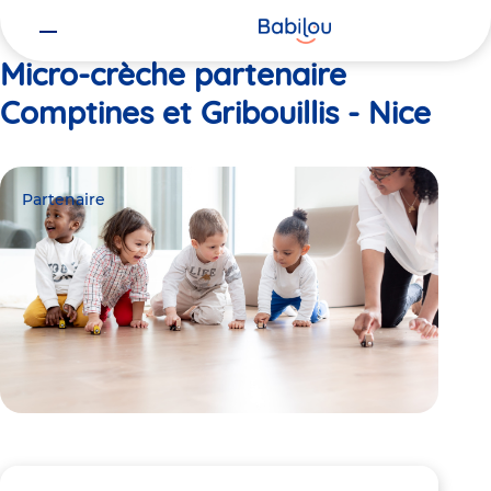
Vous
Accueil
Comptines et Gribouillis - Nice
êtes
ici
Micro-crèche partenaire
Comptines et Gribouillis - Nice
Partenaire