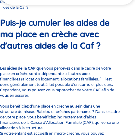
ici
Puis-je cumuler les aides de ma place en crèche avec d'autres
aides de la Caf ?
Puis-je cumuler les aides de
ma place en crèche avec
d'autres aides de la Caf ?
Les
aides de la CAF
que vous percevez dans le cadre de votre
place en crèche sont indépendantes d’autres aides
financières (allocation logement, allocations familiales…). Il est
donc généralement tout à fait possible d’en cumuler plusieurs.
Cependant, vous pouvez vous
rapprocher de votre CAF
afin de
vous en assurer.
Vous bénéficiez d’une place en crèche au sein dans une
structure du réseau Babilou et crèches partenaires ? Dans le cadre
de votre place, vous bénéficiez indirectement d’
aides
financières de la Caisse d’Allocation Familiale
(CAF), qui verse une
allocation à la structure.
Si votre enfant est accueilli en micro-crèche, vous pouvez