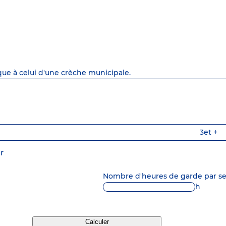
que à celui d'une crèche municipale.
3
et +
r
Nombre d'heures de garde par 
h
Calculer