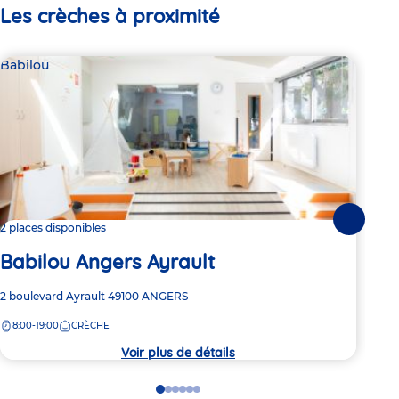
Les crèches à proximité
Babilou
Bab
Suivante
2 places disponibles
2 pl
Babilou Angers Ayrault
Ba
Adresse
2 boulevard Ayrault
49100
ANGERS
Adre
17 r
de
de
8:00-19:00
CRÈCHE
8:
la
la
crèche
crèc
Voir plus de détails
Go
Go
Go
Go
Go
Go