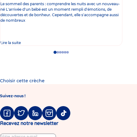
Le sommeil des parents : comprendre les nuits avec un nouveau-
Les 
né L'arrivée d'un bébé est un moment rempli d'émotions, de
les 
découvertes et de bonheur. Cependant, elle s'accompagne aussi
l'es
de nombreux
gast
Lire la suite
Lire 
Go
Go
Go
Go
Go
Go
to
to
to
to
to
to
slide
slide
slide
slide
slide
slide
1
2
3
4
5
6
Choisir cette crèche
Suivez-nous !
Facebook
Twitter
Linkedin
Instagram
Tiktok
Recevez notre newsletter