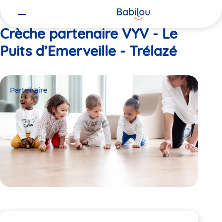
Vous
Accueil
VYV - Le Puits d’Emerveille - Trélazé
êtes
ici
Crèche partenaire VYV - Le
Puits d’Emerveille - Trélazé
Partenaire