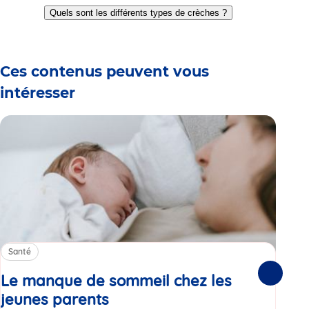
to
to
to
to
to
to
Quels sont les différents types de crèches ?
slide
slide
slide
slide
slide
slide
1
2
3
4
5
6
Ces contenus peuvent vous
intéresser
Santé
Sa
Le manque de sommeil chez les
Gr
Suivante
jeunes parents
Article
co