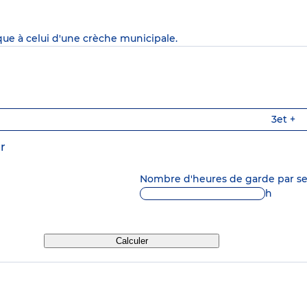
que à celui d'une crèche municipale.
3
et +
r
Nombre d'heures de garde par 
h
Calculer