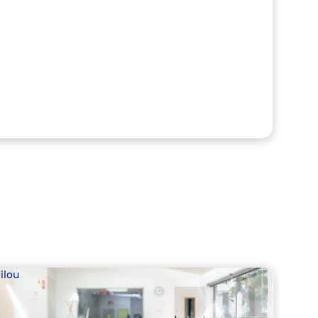
ilou
Babil