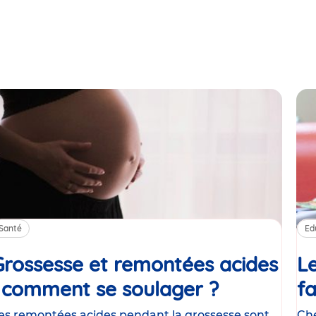
Santé
Ed
Grossesse et remontées acides
Le
: comment se soulager ?
Article
fa
es remontées acides pendant la grossesse sont
Che