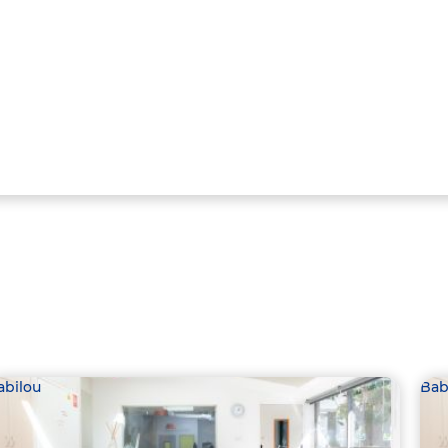
abilou
Bab