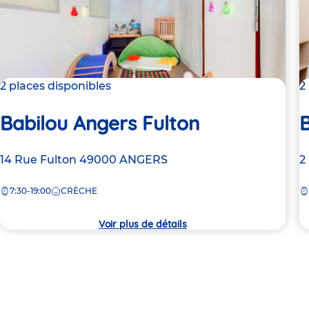
2 places disponibles
2
Babilou Angers Fulton
B
Adresse
14 Rue Fulton
49000
ANGERS
A
2
de
d
7:30-19:00
CRÈCHE
la
la
crèche
c
Voir plus de détails