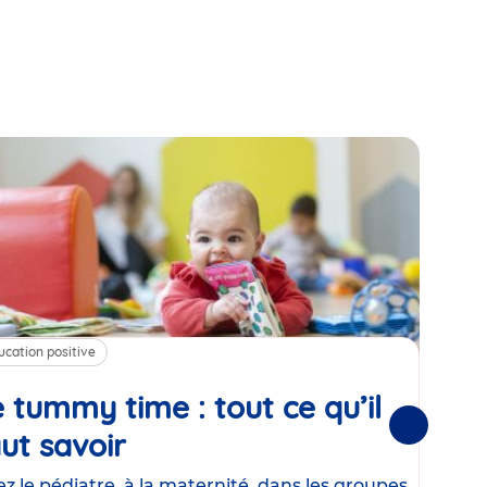
ucation positive
Alim
 tummy time : tout ce qu’il
Cha
Suivantes
ut savoir
Article
mé
con
z le pédiatre, à la maternité, dans les groupes