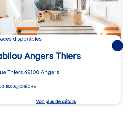
laces disponibles
2 pla
Suivantes
Bab
bilou Angers Thiers
Adre
7 rue
resse
rue Thiers
49100
Angers
de
4930
la
00-19:00
CRÈCHE
7:30
crèc
che
Voir plus de détails