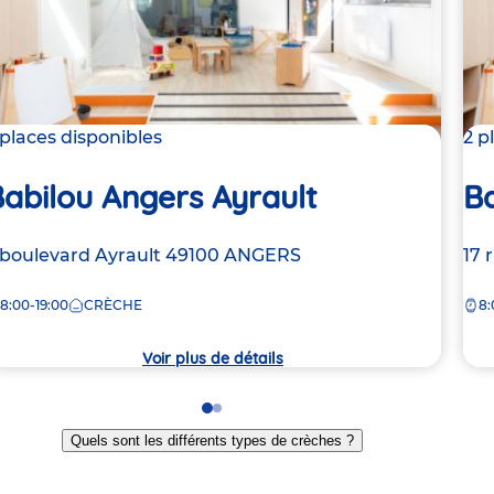
 places disponibles
2 p
abilou Angers Ayrault
Ba
dresse
 boulevard Ayrault
49100
ANGERS
Ad
17 
e
de
8:00-19:00
CRÈCHE
8:
la
rèche
crè
Voir plus de détails
Go
Go
to
to
Quels sont les différents types de crèches ?
slide
slide
1
2