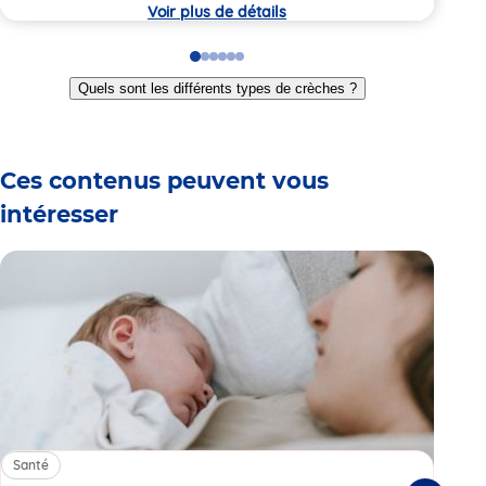
crèche
crèc
Voir plus de détails
Go
Go
Go
Go
Go
Go
to
to
to
to
to
to
Quels sont les différents types de crèches ?
slide
slide
slide
slide
slide
slide
1
2
3
4
5
6
Ces contenus peuvent vous
intéresser
Santé
Sa