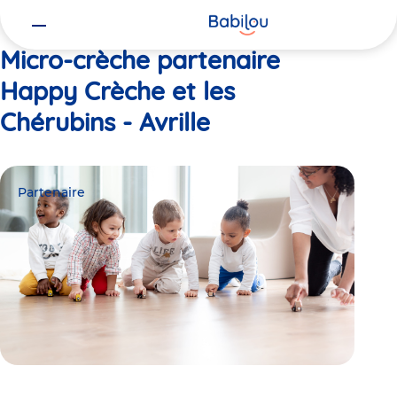
Vous
Accueil
Happy Crèche et les Chérubins - Avrille
êtes
ici
Micro-crèche partenaire
Happy Crèche et les
Chérubins - Avrille
Partenaire