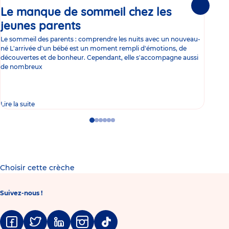
Le manque de sommeil chez les
Gr
Suivante
jeunes parents
Article
co
Le sommeil des parents : comprendre les nuits avec un nouveau-
Les 
né L'arrivée d'un bébé est un moment rempli d'émotions, de
les 
découvertes et de bonheur. Cependant, elle s'accompagne aussi
l'es
de nombreux
gast
Lire la suite
Lire 
Go
Go
Go
Go
Go
Go
to
to
to
to
to
to
slide
slide
slide
slide
slide
slide
1
2
3
4
5
6
Choisir cette crèche
Suivez-nous !
Facebook
Twitter
Linkedin
Instagram
Tiktok