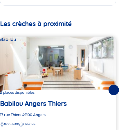
Les crèches à proximité
Babilou
Bab
Suivante
2 places disponibles
2 pl
Babilou Angers Thiers
Ba
Adresse
17 rue Thiers
49100
Angers
Adre
2 bo
de
de
8:00-19:00
CRÈCHE
8:
la
la