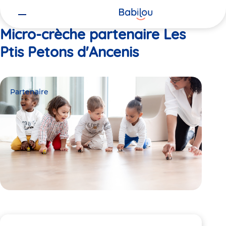
Vous
Accueil
Les Ptis Petons d'Ancenis
êtes
ici
Micro-crèche partenaire Les
Ptis Petons d'Ancenis
Partenaire