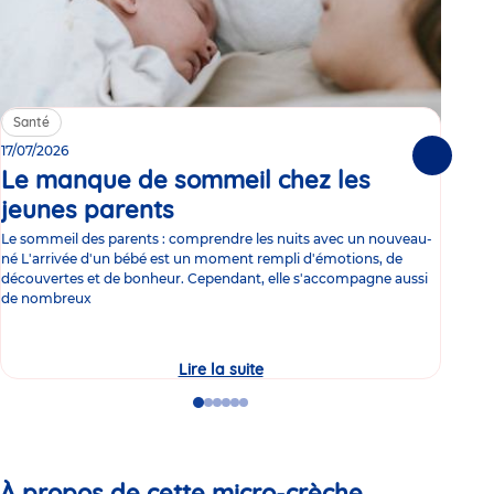
Santé
Sa
17/07/2026
15/0
Suivante
Le manque de sommeil chez les
Gr
jeunes parents
Article
co
Le sommeil des parents : comprendre les nuits avec un nouveau-
Les 
né L'arrivée d'un bébé est un moment rempli d'émotions, de
les 
découvertes et de bonheur. Cependant, elle s'accompagne aussi
l'es
de nombreux
gast
Lire la suite
Le
manque
de
Go
Go
Go
Go
Go
Go
sommeil
to
to
to
to
to
to
chez
slide
slide
slide
slide
slide
slide
les
1
2
3
4
5
6
jeunes
parents
À propos de cette micro-crèche