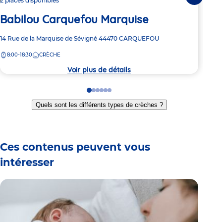
2 places disponibles
4 pl
Babilou Carquefou Marquise
Ba
Adresse
14 Rue de la Marquise de Sévigné
44470
CARQUEFOU
Adre
5 Ru
de
de
8:00-18:30
CRÈCHE
7:
la
la
crèche
crèc
Voir plus de détails
Go
Go
Go
Go
Go
Go
to
to
to
to
to
to
Quels sont les différents types de crèches ?
slide
slide
slide
slide
slide
slide
1
2
3
4
5
6
Ces contenus peuvent vous
intéresser