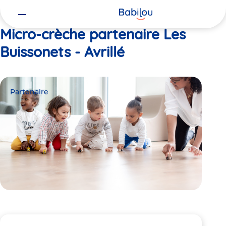
Vous
Accueil
Les Buissonets - Avrillé
êtes
ici
Micro-crèche partenaire Les
Buissonets - Avrillé
Partenaire