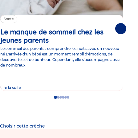
Santé
Sa
Le manque de sommeil chez les
Gr
Suivante
jeunes parents
Article
co
Le sommeil des parents : comprendre les nuits avec un nouveau-
Les 
né L'arrivée d'un bébé est un moment rempli d'émotions, de
les 
découvertes et de bonheur. Cependant, elle s'accompagne aussi
l'es
de nombreux
gast
Lire la suite
Lire 
Go
Go
Go
Go
Go
Go
to
to
to
to
to
to
slide
slide
slide
slide
slide
slide
1
2
3
4
5
6
Choisir cette crèche