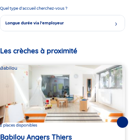
Quel type d'accueil cherchez-vous ?
Longue durée via l'employeur
Les crèches à proximité
Babilou
Bab
Suivante
2 places disponibles
2 pl
Babilou Angers Thiers
Ba