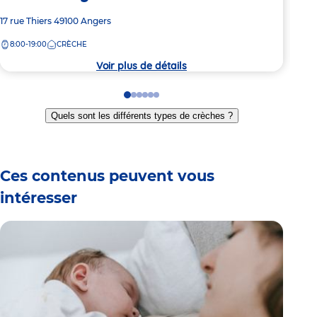
Adresse
17 rue Thiers
49100
Angers
Adre
2 bo
de
de
8:00-19:00
CRÈCHE
8:
la
la
crèche
crèc
Voir plus de détails
Go
Go
Go
Go
Go
Go
to
to
to
to
to
to
Quels sont les différents types de crèches ?
slide
slide
slide
slide
slide
slide
1
2
3
4
5
6
Ces contenus peuvent vous
intéresser