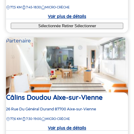
de
DISTANCE
77,5 KM
7:45-18:30
MICRO-CRÈCHE
la
crèche
Voir plus de détails
Sélectionnée
Retirer
Sélectionner
Partenaire
Câlins Doudou Aixe-sur-Vienne
Adresse
26 Rue Du Général Durand
87700
Aixe-sur-Vienne
de
DISTANCE
77,6 KM
7:30-19:00
MICRO-CRÈCHE
la
crèche
Voir plus de détails