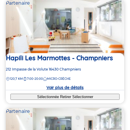
Partenaire
Hapili Les Marmottes - Champniers
Adresse
212 Impasse de la Volute
16430
Champniers
de
DISTANCE
120,7 KM
7:00-20:00
MICRO-CRÈCHE
la
crèche
Voir plus de détails
Sélectionnée
Retirer
Sélectionner
Partenaire