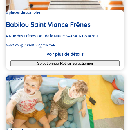
6 places disponibles
Babilou Saint Viance Frênes
Adresse
4 Rue des Frênes
ZAC de la Nau
19240
SAINT-VIANCE
de
DISTANCE
6,2 KM
7:30-19:00
CRÈCHE
la
crèche
Voir plus de détails
Sélectionnée
Retirer
Sélectionner
Babilou