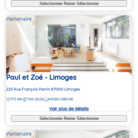
Sélectionnée
Retirer
Sélectionner
Partenaire
Paul et Zoé - Limoges
Adresse
225 Rue François Perrin
87000
Limoges
de
DISTANCE
77,7 KM
7:00-20:00
MICRO-CRÈCHE
la
crèche
Voir plus de détails
Sélectionnée
Retirer
Sélectionner
Partenaire