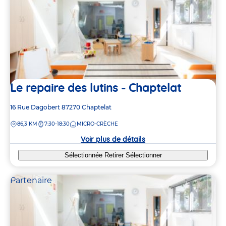
Le repaire des lutins - Chaptelat
Adresse
16 Rue Dagobert
87270
Chaptelat
de
DISTANCE
86,3 KM
7:30-18:30
MICRO-CRÈCHE
la
crèche
Voir plus de détails
Sélectionnée
Retirer
Sélectionner
Partenaire