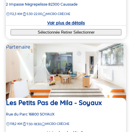
Adresse
2 Impasse Nègrepelisse
82300
Caussade
de
DISTANCE
112,3 KM
5:30-22:00
MICRO-CRÈCHE
la
crèche
Voir plus de détails
Sélectionnée
Retirer
Sélectionner
Partenaire
Les Petits Pas de Mila - Soyaux
Adresse
Rue du Parc
16800
SOYAUX
de
DISTANCE
118,2 KM
MICRO-CRÈCHE
7:30-18:30
la
crèche