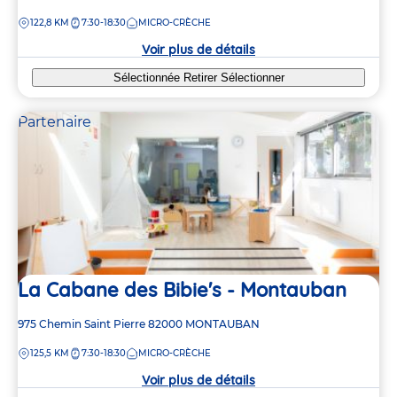
de
DISTANCE
122,8 KM
7:30-18:30
MICRO-CRÈCHE
la
crèche
Voir plus de détails
Sélectionnée
Retirer
Sélectionner
Partenaire
La Cabane des Bibie's - Montauban
Adresse
975 Chemin Saint Pierre
82000
MONTAUBAN
de
DISTANCE
125,5 KM
7:30-18:30
MICRO-CRÈCHE
la
crèche
Voir plus de détails