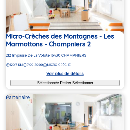
Micro-Crèches des Montagnes - Les
Marmottons - Champniers 2
Adresse
212 Impasse De La Volute
16430
CHAMPNIERS
de
DISTANCE
120,7 KM
7:00-20:00
MICRO-CRÈCHE
la
crèche
Voir plus de détails
Sélectionnée
Retirer
Sélectionner
Partenaire