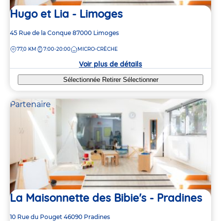
Hugo et Lia - Limoges
Adresse
45 Rue de la Conque
87000
Limoges
de
DISTANCE
77,0 KM
7:00-20:00
MICRO-CRÈCHE
la
crèche
Voir plus de détails
Sélectionnée
Retirer
Sélectionner
Partenaire
La Maisonnette des Bibie's - Pradines
Adresse
10 Rue du Pouget
46090
Pradines