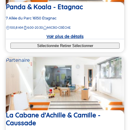
Panda & Koala - Etagnac
Adresse
7 Allée du Parc
16150
Étagnac
de
DISTANCE
100,8 KM
6:00-20:30
MICRO-CRÈCHE
la
crèche
Voir plus de détails
Sélectionnée
Retirer
Sélectionner
Partenaire
La Cabane d'Achille & Camille -
Caussade