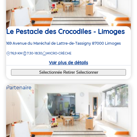
Le Pestacle des Crocodiles - Limoges
Adresse
169 Avenue du Maréchal de Lattre-de-Tassigny
87000
Limoges
de
DISTANCE
76,9 KM
7:30-18:30
MICRO-CRÈCHE
la
crèche
Voir plus de détails
Sélectionnée
Retirer
Sélectionner
Partenaire