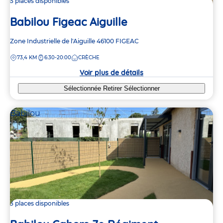
3 places disponibles
Babilou Figeac Aiguille
Adresse
Zone Industrielle de l'Aiguille
46100
FIGEAC
de
DISTANCE
73,4 KM
6:30-20:00
CRÈCHE
la
crèche
Voir plus de détails
Sélectionnée
Retirer
Sélectionner
Babilou
3 places disponibles