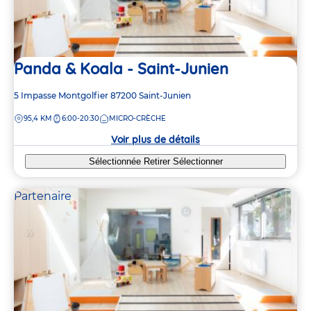
Panda & Koala - Saint-Junien
Adresse
5 Impasse Montgolfier
87200
Saint-Junien
de
DISTANCE
95,4 KM
6:00-20:30
MICRO-CRÈCHE
la
crèche
Voir plus de détails
Sélectionnée
Retirer
Sélectionner
Partenaire