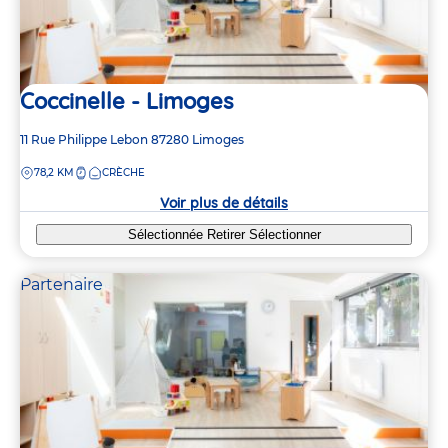
Coccinelle - Limoges
Adresse
11 Rue Philippe Lebon
87280
Limoges
de
DISTANCE
78,2 KM
CRÈCHE
la
crèche
Voir plus de détails
Sélectionnée
Retirer
Sélectionner
Partenaire