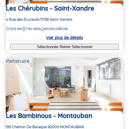
Les Chérubins - Saint-Xandre
Adresse
4 Rue des Écureuils
17138
Saint-Xandre
de
DISTANCE
121,5 KM
7:30-18:30
MICRO-CRÈCHE
la
crèche
Voir plus de détails
Sélectionnée
Retirer
Sélectionner
Partenaire
Les Bambinous - Montauban
Adresse
195 Chemin De Baraque
82000
MONTAUBAN