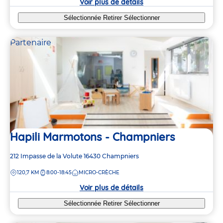
Voir plus de détails
Sélectionnée
Retirer
Sélectionner
Partenaire
Hapili Marmotons - Champniers
Adresse
212 Impasse de la Volute
16430
Champniers
de
DISTANCE
120,7 KM
8:00-18:45
MICRO-CRÈCHE
la
crèche
Voir plus de détails
Sélectionnée
Retirer
Sélectionner