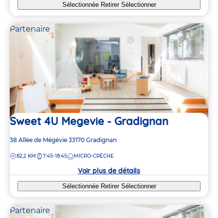
Sélectionnée
Retirer
Sélectionner
Partenaire
Sweet 4U Megevie - Gradignan
Adresse
38 Allée de Mégévie
33170
Gradignan
de
DISTANCE
82,2 KM
7:45-18:45
MICRO-CRÈCHE
la
crèche
Voir plus de détails
Sélectionnée
Retirer
Sélectionner
Partenaire