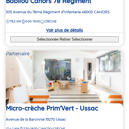
Babilou Cahors 7e Régiment
Adresse
305 Avenue du 7ème Régiment d’Infanterie
46000
CAHORS
de
DISTANCE
78,3 KM
6:00-19:00
CRÈCHE
la
crèche
Voir plus de détails
Sélectionnée
Retirer
Sélectionner
Partenaire
Micro-crèche Prim'Vert - Ussac
Adresse
Avenue de la Baronnie
19270
Ussac
de
DISTANCE
4,1 KM
7:30-18:30
MICRO-CRÈCHE