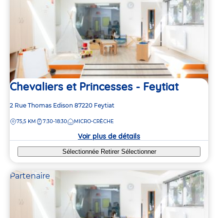
Chevaliers et Princesses - Feytiat
Adresse
2 Rue Thomas Edison
87220
Feytiat
de
DISTANCE
75,5 KM
7:30-18:30
MICRO-CRÈCHE
la
crèche
Voir plus de détails
Sélectionnée
Retirer
Sélectionner
Partenaire