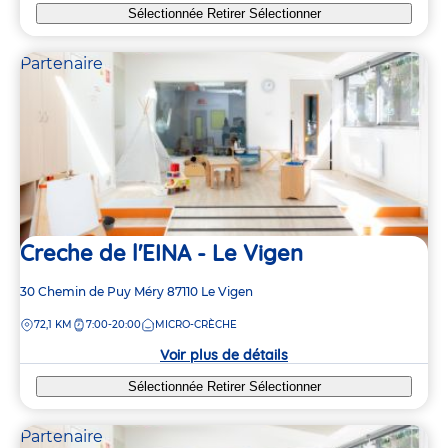
Sélectionnée
Retirer
Sélectionner
Partenaire
Creche de l'EINA - Le Vigen
Adresse
30 Chemin de Puy Méry
87110
Le Vigen
de
DISTANCE
72,1 KM
7:00-20:00
MICRO-CRÈCHE
la
crèche
Voir plus de détails
Sélectionnée
Retirer
Sélectionner
Partenaire