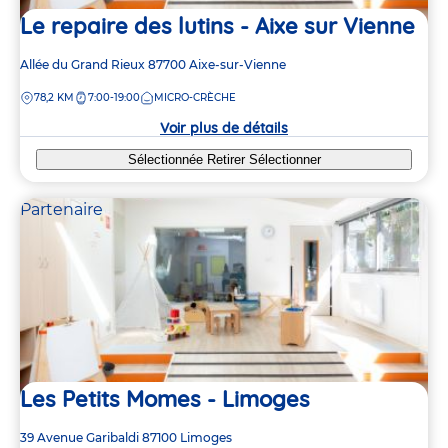
Le repaire des lutins - Aixe sur Vienne
Adresse
Allée du Grand Rieux
87700
Aixe-sur-Vienne
de
DISTANCE
78,2 KM
7:00-19:00
MICRO-CRÈCHE
la
crèche
Voir plus de détails
Sélectionnée
Retirer
Sélectionner
Partenaire
Les Petits Momes - Limoges
Adresse
39 Avenue Garibaldi
87100
Limoges