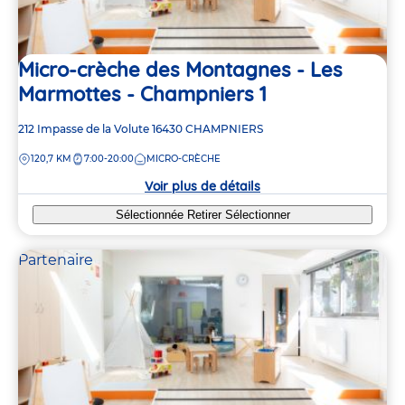
Micro-crèche des Montagnes - Les
Marmottes - Champniers 1
Adresse
212 Impasse de la Volute
16430
CHAMPNIERS
de
DISTANCE
120,7 KM
7:00-20:00
MICRO-CRÈCHE
la
crèche
Voir plus de détails
Sélectionnée
Retirer
Sélectionner
Partenaire