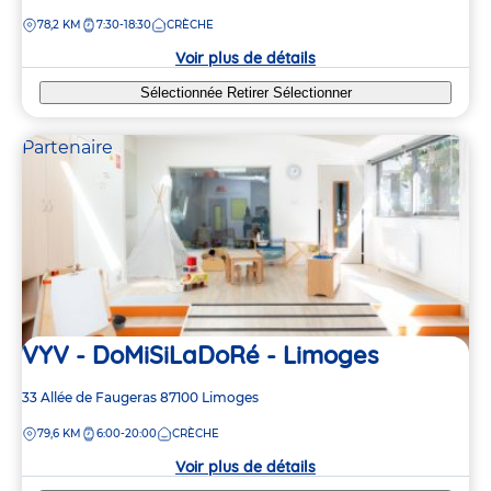
de
DISTANCE
78,2 KM
7:30-18:30
CRÈCHE
la
crèche
Voir plus de détails
Sélectionnée
Retirer
Sélectionner
Partenaire
VYV - DoMiSiLaDoRé - Limoges
Adresse
33 Allée de Faugeras
87100
Limoges
de
DISTANCE
79,6 KM
6:00-20:00
CRÈCHE
la
crèche
Voir plus de détails