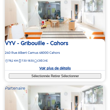
VYV - Gribouille - Cahors
Adresse
240 Rue Albert Camus
46000
Cahors
de
DISTANCE
78,2 KM
7:30-18:30
CRÈCHE
la
crèche
Voir plus de détails
Sélectionnée
Retirer
Sélectionner
Partenaire