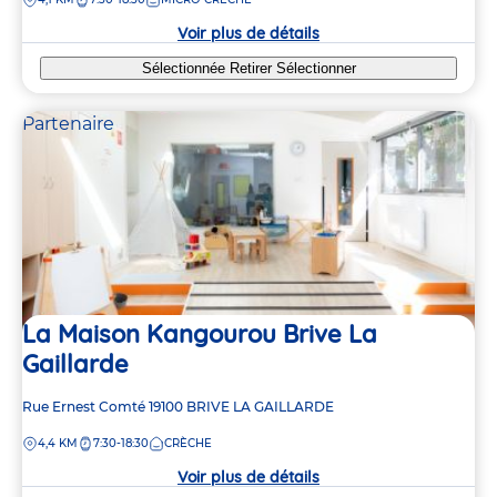
la
crèche
Voir plus de détails
Sélectionnée
Retirer
Sélectionner
Partenaire
La Maison Kangourou Brive La
Gaillarde
Adresse
Rue Ernest Comté
19100
BRIVE LA GAILLARDE
de
DISTANCE
4,4 KM
7:30-18:30
CRÈCHE
la
crèche
Voir plus de détails