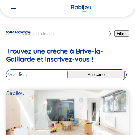
Vous
Correze
êtes
ici
Votre recherche
Filtrer
Trouvez une crèche à Brive-la-
Gaillarde et inscrivez-vous !
Vue liste
Vue carte
Babilou