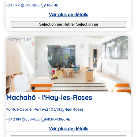
de
DISTANCE
4,1 KM
7:00-19:00
CRÈCHE
la
crèche
Voir plus de détails
Sélectionnée
Retirer
Sélectionner
Partenaire
Machahô - l'Hay-les-Roses
Adresse
76 Rue Gabriel Péri
94240
L'Haÿ-les-Roses
de
DISTANCE
4,2 KM
8:30-18:30
MICRO-CRÈCHE
la
crèche
Voir plus de détails