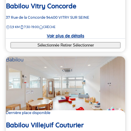
Babilou Vitry Concorde
Adresse
37 Rue de la Concorde
94400
VITRY SUR SEINE
de
DISTANCE
3,9 KM
7:30-19:00
CRÈCHE
la
crèche
Voir plus de détails
Sélectionnée
Retirer
Sélectionner
Babilou
Dernière place disponible
Babilou Villejuif Couturier