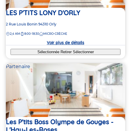
LES P'TITS LONY D'ORLY
Adresse
2 Rue Louis Bonin
94310
Orly
de
DISTANCE
2,4 KM
8:00-18:30
MICRO-CRÈCHE
la
crèche
Voir plus de détails
Sélectionnée
Retirer
Sélectionner
Partenaire
Les P'tits Boss Olympe de Gouges -
L'Hay-Les-Roses