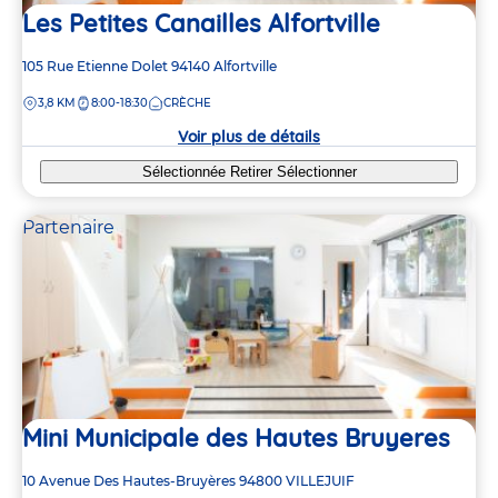
Les Petites Canailles Alfortville
Adresse
105 Rue Etienne Dolet
94140
Alfortville
de
DISTANCE
3,8 KM
8:00-18:30
CRÈCHE
la
crèche
Voir plus de détails
Sélectionnée
Retirer
Sélectionner
Partenaire
Mini Municipale des Hautes Bruyeres
Adresse
10 Avenue Des Hautes-Bruyères
94800
VILLEJUIF