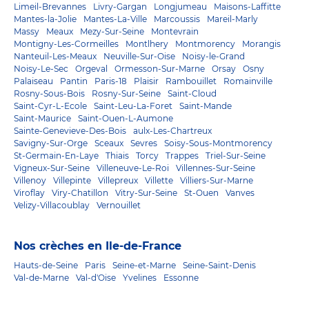
Limeil-Brevannes
Livry-Gargan
Longjumeau
Maisons-Laffitte
Mantes-la-Jolie
Mantes-La-Ville
Marcoussis
Mareil-Marly
Massy
Meaux
Mezy-Sur-Seine
Montevrain
Montigny-Les-Cormeilles
Montlhery
Montmorency
Morangis
Nanteuil-Les-Meaux
Neuville-Sur-Oise
Noisy-le-Grand
Noisy-Le-Sec
Orgeval
Ormesson-Sur-Marne
Orsay
Osny
Palaiseau
Pantin
Paris-18
Plaisir
Rambouillet
Romainville
Rosny-Sous-Bois
Rosny-Sur-Seine
Saint-Cloud
Saint-Cyr-L-Ecole
Saint-Leu-La-Foret
Saint-Mande
Saint-Maurice
Saint-Ouen-L-Aumone
Sainte-Genevieve-Des-Bois
aulx-Les-Chartreux
Savigny-Sur-Orge
Sceaux
Sevres
Soisy-Sous-Montmorency
St-Germain-En-Laye
Thiais
Torcy
Trappes
Triel-Sur-Seine
Vigneux-Sur-Seine
Villeneuve-Le-Roi
Villennes-Sur-Seine
Villenoy
Villepinte
Villepreux
Villette
Villiers-Sur-Marne
Viroflay
Viry-Chatillon
Vitry-Sur-Seine
St-Ouen
Vanves
Velizy-Villacoublay
Vernouillet
Nos crèches en Ile-de-France
Hauts-de-Seine
Paris
Seine-et-Marne
Seine-Saint-Denis
Val-de-Marne
Val-d'Oise
Yvelines
Essonne