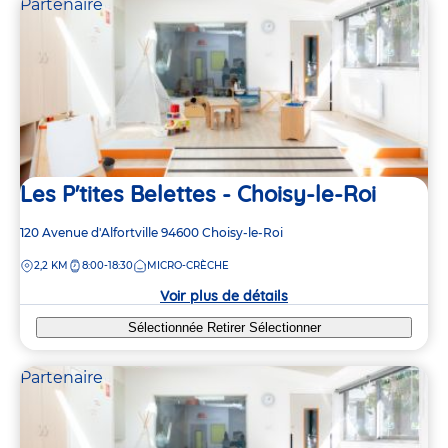
Partenaire
Les P'tites Belettes - Choisy-le-Roi
Adresse
120 Avenue d'Alfortville
94600
Choisy-le-Roi
de
DISTANCE
2,2 KM
8:00-18:30
MICRO-CRÈCHE
la
crèche
Voir plus de détails
Sélectionnée
Retirer
Sélectionner
Partenaire