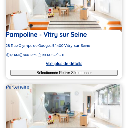
Pampoline - Vitry sur Seine
Adresse
28 Rue Olympe de Gouges
94400
Vitry-sur-Seine
de
DISTANCE
1,8 KM
8:00-18:30
MICRO-CRÈCHE
la
crèche
Voir plus de détails
Sélectionnée
Retirer
Sélectionner
Partenaire