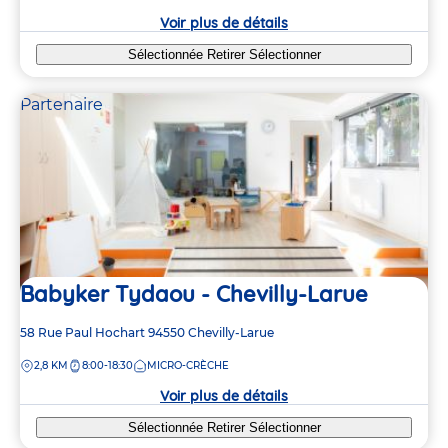
9
9
crèche
Voir plus de détails
Sélectionnée
Retirer
Sélectionner
Partenaire
Babyker Tydaou - Chevilly-Larue
Adresse
58 Rue Paul Hochart
94550
Chevilly-Larue
de
DISTANCE
2,8 KM
8:00-18:30
MICRO-CRÈCHE
la
crèche
Voir plus de détails
Sélectionnée
Retirer
Sélectionner