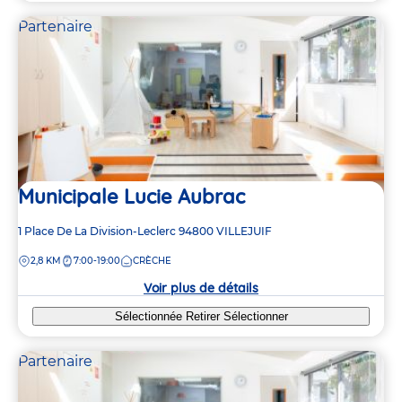
Partenaire
Municipale Lucie Aubrac
Adresse
1 Place De La Division-Leclerc
94800
VILLEJUIF
de
DISTANCE
2,8 KM
7:00-19:00
CRÈCHE
la
crèche
Voir plus de détails
Sélectionnée
Retirer
Sélectionner
Partenaire