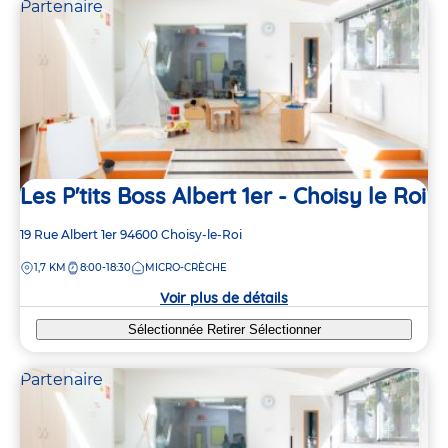
Partenaire
Les P'tits Boss Albert 1er - Choisy le Roi
Adresse
19 Rue Albert 1er
94600
Choisy-le-Roi
de
DISTANCE
1,7 KM
8:00-18:30
MICRO-CRÈCHE
la
crèche
Voir plus de détails
Sélectionnée
Retirer
Sélectionner
Partenaire