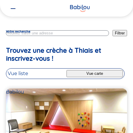
Vous
Val De Marne
êtes
ici
Votre recherche
Filtrer
Trouvez une crèche à Thiais et
inscrivez-vous !
Vue liste
Vue carte
Babilou