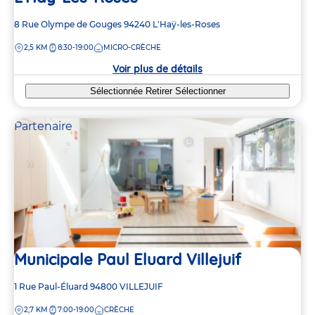
Adresse
8 Rue Olympe de Gouges
94240
L'Haÿ-les-Roses
de
DISTANCE
2,5 KM
8:30-19:00
MICRO-CRÈCHE
la
crèche
Voir plus de détails
Sélectionnée
Retirer
Sélectionner
Partenaire
4
4
2
2
Municipale Paul Eluard Villejuif
2
2
Adresse
1 Rue Paul-Éluard
94800
VILLEJUIF
5
5
4
4
de
DISTANCE
2,7 KM
7:00-19:00
CRÈCHE
la