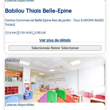
3 places disponibles
Babilou Thiais Belle-Epine
Adresse
Centre Commercial Belle Epine
Rez de jardin - Tour EUROPA
94320
de
THIAIS
la
DISTANCE
1,6 KM
7:30-19:30
CRÈCHE
crèche
Voir plus de détails
Sélectionnée
Retirer
Sélectionner
Babilou
2 places disponibles