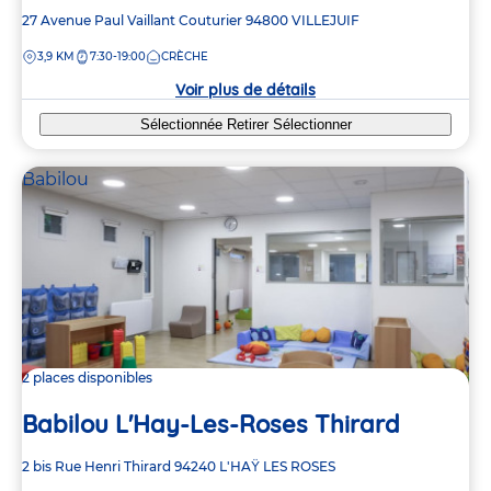
Adresse
27 Avenue Paul Vaillant Couturier
94800
VILLEJUIF
de
DISTANCE
3,9 KM
7:30-19:00
CRÈCHE
la
crèche
Voir plus de détails
Sélectionnée
Retirer
Sélectionner
Babilou
2 places disponibles
Babilou L'Hay-Les-Roses Thirard
Adresse
2 bis Rue Henri Thirard
94240
L'HAŸ LES ROSES
de