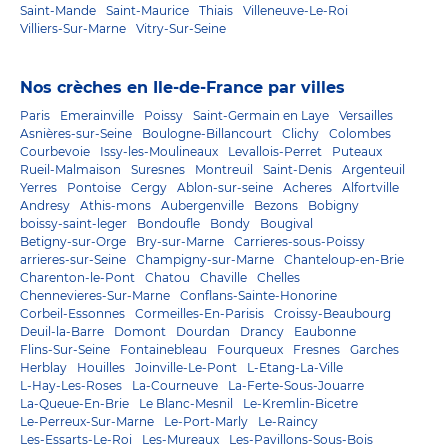
Saint-Mande
Saint-Maurice
Thiais
Villeneuve-Le-Roi
Villiers-Sur-Marne
Vitry-Sur-Seine
Nos crèches en Ile-de-France par villes
Paris
Emerainville
Poissy
Saint-Germain en Laye
Versailles
Asnières-sur-Seine
Boulogne-Billancourt
Clichy
Colombes
Courbevoie
Issy-les-Moulineaux
Levallois-Perret
Puteaux
Rueil-Malmaison
Suresnes
Montreuil
Saint-Denis
Argenteuil
Yerres
Pontoise
Cergy
Ablon-sur-seine
Acheres
Alfortville
Andresy
Athis-mons
Aubergenville
Bezons
Bobigny
boissy-saint-leger
Bondoufle
Bondy
Bougival
Betigny-sur-Orge
Bry-sur-Marne
Carrieres-sous-Poissy
arrieres-sur-Seine
Champigny-sur-Marne
Chanteloup-en-Brie
Charenton-le-Pont
Chatou
Chaville
Chelles
Chennevieres-Sur-Marne
Conflans-Sainte-Honorine
Corbeil-Essonnes
Cormeilles-En-Parisis
Croissy-Beaubourg
Deuil-la-Barre
Domont
Dourdan
Drancy
Eaubonne
Flins-Sur-Seine
Fontainebleau
Fourqueux
Fresnes
Garches
Herblay
Houilles
Joinville-Le-Pont
L-Etang-La-Ville
L-Hay-Les-Roses
La-Courneuve
La-Ferte-Sous-Jouarre
La-Queue-En-Brie
Le Blanc-Mesnil
Le-Kremlin-Bicetre
Le-Perreux-Sur-Marne
Le-Port-Marly
Le-Raincy
Les-Essarts-Le-Roi
Les-Mureaux
Les-Pavillons-Sous-Bois