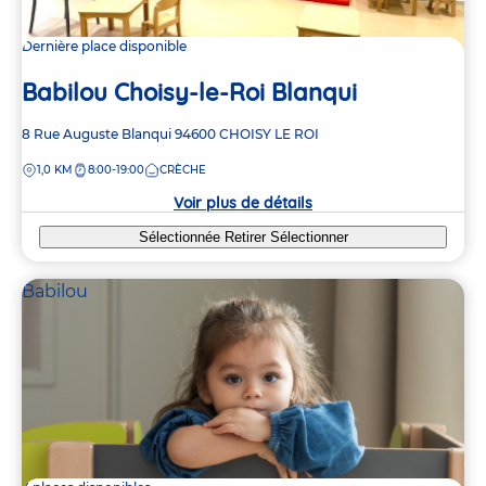
Dernière place disponible
Babilou Choisy-le-Roi Blanqui
Adresse
8 Rue Auguste Blanqui
94600
CHOISY LE ROI
de
DISTANCE
1,0 KM
8:00-19:00
CRÈCHE
la
crèche
Voir plus de détails
Sélectionnée
Retirer
Sélectionner
Babilou