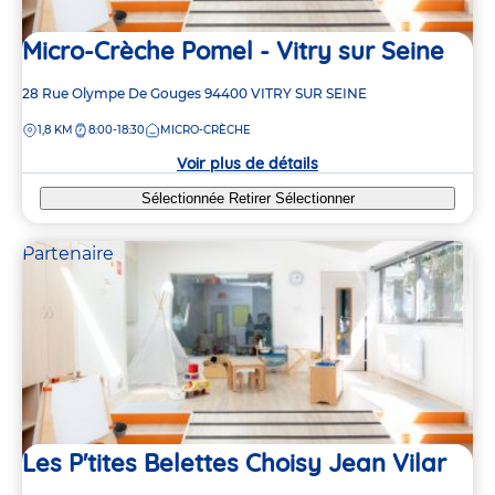
Micro-Crèche Pomel - Vitry sur Seine
Adresse
28 Rue Olympe De Gouges
94400
VITRY SUR SEINE
de
DISTANCE
1,8 KM
8:00-18:30
MICRO-CRÈCHE
la
crèche
Voir plus de détails
Sélectionnée
Retirer
Sélectionner
Partenaire
Les P'tites Belettes Choisy Jean Vilar