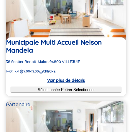
Municipale Multi Accueil Nelson
Mandela
Adresse
38 Sentier Benoît-Malon
94800
VILLEJUIF
de
DISTANCE
3,1 KM
7:00-19:00
CRÈCHE
la
crèche
Voir plus de détails
Sélectionnée
Retirer
Sélectionner
Partenaire