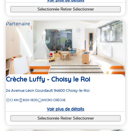
Sélectionnée
Retirer
Sélectionner
Partenaire
Crèche Luffy - Choisy le Roi
Adresse
24 Avenue Léon Gourdault
94600
Choisy-le-Roi
de
DISTANCE
1,1 KM
8:00-18:30
MICRO-CRÈCHE
la
crèche
Voir plus de détails
Sélectionnée
Retirer
Sélectionner