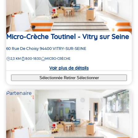
Micro-Crèche Toutinel - Vitry sur Seine
Adresse
60 Rue De Choisy
94400
VITRY-SUR-SEINE
de
DISTANCE
2,3 KM
8:00-18:30
MICRO-CRÈCHE
la
crèche
Voir plus de détails
Sélectionnée
Retirer
Sélectionner
Partenaire