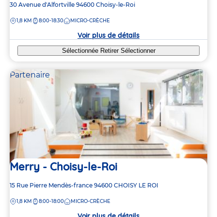
Adresse
30 Avenue d'Alfortville
94600
Choisy-le-Roi
de
DISTANCE
1,8 KM
8:00-18:30
MICRO-CRÈCHE
la
crèche
Voir plus de détails
Sélectionnée
Retirer
Sélectionner
Partenaire
Merry - Choisy-le-Roi
Adresse
15 Rue Pierre Mendès-france
94600
CHOISY LE ROI
de
DISTANCE
1,8 KM
8:00-18:00
MICRO-CRÈCHE
la
crèche
Voir plus de détails