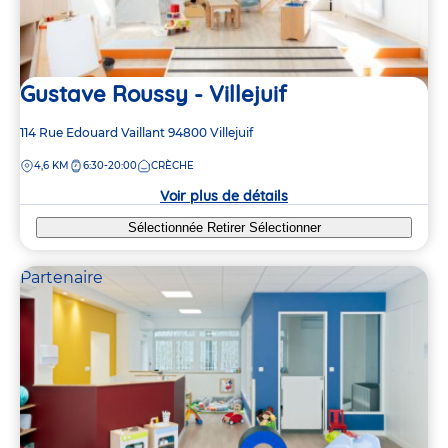
Gustave Roussy - Villejuif
Adresse
114 Rue Edouard Vaillant
94800
Villejuif
de
DISTANCE
4,6 KM
6:30-20:00
CRÈCHE
la
crèche
Voir plus de détails
Sélectionnée
Retirer
Sélectionner
Partenaire