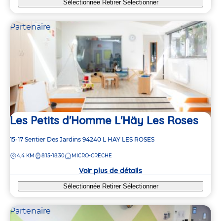
Sélectionnée
Retirer
Sélectionner
Partenaire
Les Petits d'Homme L'Häy Les Roses
Adresse
15-17 Sentier Des Jardins
94240
L HAY LES ROSES
de
DISTANCE
4,4 KM
8:15-18:30
MICRO-CRÈCHE
la
crèche
Voir plus de détails
Sélectionnée
Retirer
Sélectionner
Partenaire