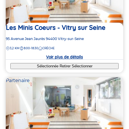
Les Minis Coeurs - Vitry sur Seine
Adresse
95 Avenue Jean Jaurès
94400
Vitry-sur-Seine
de
DISTANCE
3,2 KM
8:00-18:30
CRÈCHE
la
crèche
Voir plus de détails
Sélectionnée
Retirer
Sélectionner
Partenaire