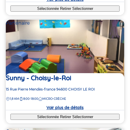
Sélectionnée
Retirer
Sélectionner
Partenaire
Sunny - Choisy-le-Roi
Adresse
15 Rue Pierre Mendès-france
94600
CHOISY LE ROI
de
DISTANCE
1,8 KM
8:00-18:00
MICRO-CRÈCHE
la
crèche
Voir plus de détails
Sélectionnée
Retirer
Sélectionner