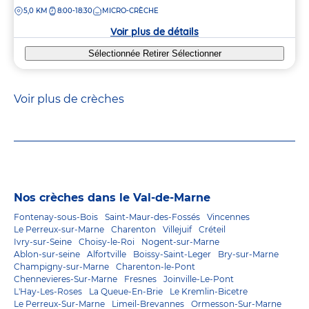
de
DISTANCE
5,0 KM
8:00-18:30
MICRO-CRÈCHE
la
crèche
Voir plus de détails
Sélectionnée
Retirer
Sélectionner
Voir plus de crèches
Nos crèches dans le Val-de-Marne
Fontenay-sous-Bois
Saint-Maur-des-Fossés
Vincennes
Le Perreux-sur-Marne
Charenton
Villejuif
Créteil
Ivry-sur-Seine
Choisy-le-Roi
Nogent-sur-Marne
Ablon-sur-seine
Alfortville
Boissy-Saint-Leger
Bry-sur-Marne
Champigny-sur-Marne
Charenton-le-Pont
Chennevieres-Sur-Marne
Fresnes
Joinville-Le-Pont
L'Hay-Les-Roses
La Queue-En-Brie
Le Kremlin-Bicetre
Le Perreux-Sur-Marne
Limeil-Brevannes
Ormesson-Sur-Marne