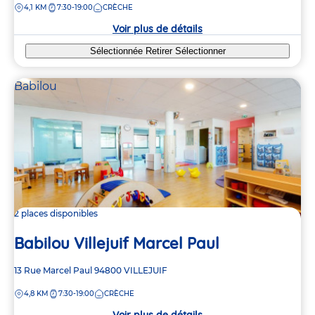
DISTANCE
4,1 KM
7:30-19:00
CRÈCHE
la
crèche
Voir plus de détails
Sélectionnée
Retirer
Sélectionner
Babilou
2 places disponibles
Babilou Villejuif Marcel Paul
Adresse
13 Rue Marcel Paul
94800
VILLEJUIF
de
DISTANCE
4,8 KM
7:30-19:00
CRÈCHE
la
crèche
Voir plus de détails