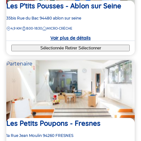
Les P'tits Pousses - Ablon sur Seine
Adresse
35bis Rue du Bac
94480
ablon sur seine
de
DISTANCE
4,9 KM
8:00-18:30
MICRO-CRÈCHE
la
crèche
Voir plus de détails
Sélectionnée
Retirer
Sélectionner
Partenaire
Les Petits Poupons - Fresnes
Adresse
1a Rue Jean Moulin
94260
FRESNES