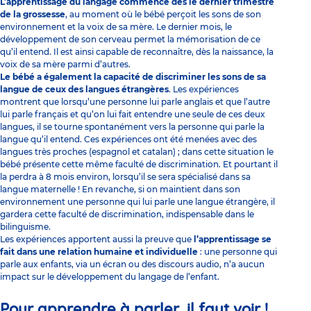
L’apprentissage du langage commence dès le dernier trimestre
de la grossesse
, au moment où le bébé perçoit les sons de son
environnement et la voix de sa mère. Le dernier mois, le
développement de son cerveau permet la mémorisation de ce
qu’il entend. Il est ainsi capable de reconnaître, dès la naissance, la
voix de sa mère parmi d’autres.
Le bébé a également la capacité de discriminer les sons de sa
langue de ceux des langues étrangères
. Les expériences
montrent que lorsqu’une personne lui parle anglais et que l’autre
lui parle français et qu’on lui fait entendre une seule de ces deux
langues, il se tourne spontanément vers la personne qui parle la
langue qu’il entend. Ces expériences ont été menées avec des
langues très proches (espagnol et catalan) ; dans cette situation le
bébé présente cette même faculté de discrimination. Et pourtant il
la perdra à 8 mois environ, lorsqu’il se sera spécialisé dans sa
langue maternelle ! En revanche, si on maintient dans son
environnement une personne qui lui parle une langue étrangère, il
gardera cette faculté de discrimination, indispensable dans le
bilinguisme
.
Les expériences apportent aussi la preuve que
l’apprentissage se
fait dans une relation humaine et individuelle
: une personne qui
parle aux enfants, via un écran ou des discours audio, n’a aucun
impact sur le développement du langage de l’enfant.
Pour apprendre à parler, il faut voir !