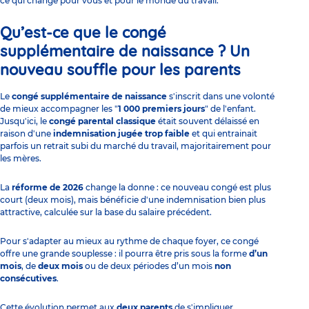
ce qui change pour vous et pour le monde du travail.
Qu’est-ce que le congé
supplémentaire de naissance ? Un
nouveau souffle pour les parents
Le
congé supplémentaire de naissance
s'inscrit dans une volonté
de mieux accompagner les "
1 000 premiers jours
" de l'enfant.
Jusqu'ici, le
congé parental classique
était souvent délaissé en
raison d'une
indemnisation jugée trop faible
et qui entrainait
parfois un retrait subi du marché du travail, majoritairement pour
les mères.
La
réforme de 2026
change la donne : ce nouveau congé est plus
court (deux mois), mais bénéficie d'une indemnisation bien plus
attractive, calculée sur la base du salaire précédent.
Pour s'adapter au mieux au rythme de chaque foyer, ce congé
offre une grande souplesse : il pourra être pris sous la forme
d’un
mois
, de
deux mois
ou de deux périodes d’un mois
non
consécutives
.
Cette évolution permet aux
deux parents
de s'impliquer