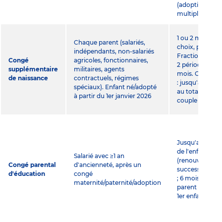
(adoptions
multiples)
1 ou 2 mois au
Chaque parent (salariés,
choix, par pare
indépendants, non-salariés
Fractionnable 
Congé
agricoles, fonctionnaires,
2 périodes d'1
supplémentaire
militaires, agents
mois. Cumulab
de naissance
contractuels, régimes
: jusqu'à 4 moi
spéciaux). Enfant né/adopté
au total pour le
à partir du 1er janvier 2026
couple
Jusqu'aux 3 an
de l'enfant
Salarié avec ≥1 an
(renouvelleme
Congé parental
d'ancienneté, après un
successifs d'1 a
d'éducation
congé
; 6 mois par
maternité/paternité/adoption
parent pour un
1er enfant