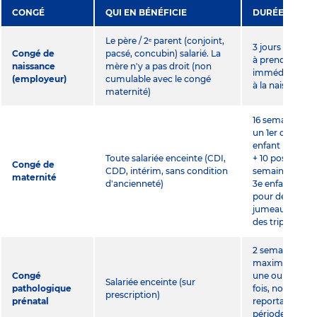
CONGÉ
QUI EN BÉNÉFICIE
DURÉE
Le père / 2ᵉ parent (conjoint,
3 jours ouvrabl
Congé de
pacsé, concubin) salarié. La
à prendre
naissance
mère n'y a pas droit (non
immédiateme
(employeur)
cumulable avec le congé
à la naissance
maternité)
16 semaines po
un 1er ou 2e
enfant (6 préna
Toute salariée enceinte (CDI,
+ 10 postnatal),
Congé de
CDD, intérim, sans condition
semaines dès l
maternité
d'ancienneté)
3e enfant, 34
pour des
jumeaux, 46 p
des triplés
2 semaines
maximum, en
Congé
une ou plusieu
Salariée enceinte (sur
pathologique
fois, non
prescription)
prénatal
reportable sur 
période