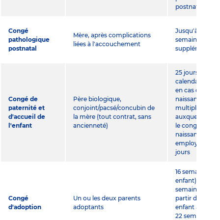
postnatale
Congé
Jusqu'à 4
Mère, après complications
pathologique
semaines
liées à l'accouchement
postnatal
supplémentair
25 jours
calendaires (32
en cas de
Congé de
Père biologique,
naissances
paternité et
conjoint/pacsé/concubin de
multiples),
d'accueil de
la mère (tout contrat, sans
auxquels s'ajo
l'enfant
ancienneté)
le congé de
naissance
employeur de 
jours
16 semaines (1
enfant), 18
semaines (à
Congé
Un ou les deux parents
partir du 3e
d'adoption
adoptants
enfant à charge
22 semaines