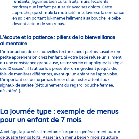
fondants
(légumes bien cuits, fruits mûrs, féculents
tendres) que l'enfant peut saisir avec ses doigts. Cette
approche, qui stimule la motricité fine, favorise la confiance
en soi : en portant lui-même l'aliment à sa bouche, le bébé
devient acteur de son repas.
L’écoute et la patience : piliers de la bienveillance
alimentaire
L'introduction de ces nouvelles textures peut parfois susciter une
petite appréhension chez l'enfant. Si votre bébé refuse un aliment
ou une consistance granuleuse, restez serein et appliquez la "règle
des 10 essais" : il faut parfois présenter un ingrédient jusqu'à dix
fois, de manières différentes, avant qu'un enfant ne l'apprivoise.
L'important est de ne jamais forcer et de rester attentif aux
signaux de satiété (détournement du regard, bouche fermée,
désintérêt).
La journée type : exemple de menus
pour un enfant de 7 mois
À cet âge, la journée alimentaire s'organise généralement autour
de quatre temps forts. Passer à un menu bébé 7 mois structuré