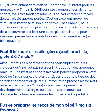
Oui, si votre enfant tient assis seul et montre un intérêt pour les
morceaux. À 7 mois, la
DME
consiste à proposer des aliments
entiers, mais très fondants (que vous pouvez écraser entre vos
doigts), plutôt que des purées. C’est un excellent moyen de
stimuler sa motricité et son autonomie. Chez Babilou, nous
conseillons d'alterner : quelques morceaux fondants pour le plaisir
de la découverte tactile et une purée plus consistante pour
s'assurer que ses besoins nutritionnels (notamment en fer) sont
bien couverts.
Faut-il introduire les allergènes (œuf, arachide,
gluten) à 7 mois ?
Absolument. Les recommandations pédiatriques actuelles
indiquent qu'il ne faut pas retarder l'introduction des allergènes
majeurs. Si ce n'est pas encore fait, vous pouvez proposer à votre
bébé de 7 mois des œufs (bien cuits), des produits laitiers ou des
céréales contenant du gluten. L'introduction précoce (entre 4 et 6
mois, et maintenue à 7 mois) aide souvent à prévenir le
développement d'allergies futures. En cas de doute ou
d'antécédents familiaux, demandez conseil à votre pédiatre.
Puis-je préparer les repas de mon bébé 7 mois à
l'avance ?