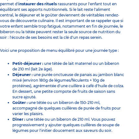
permet d'
instaurer des rituels
rassurants pour l'enfant tout en
équilibrant ses apports nutritionnels. Si le lait reste l'aliment
central, le déjeuner et le goûter deviennent de véritables rendez-
vous de découverte culinaire. Il est important de se rappeler que si
votre enfant semble trop fatigué, notamment en fin de journée, le
biberon ou la tétée peuvent rester la seule source de nutrition du
soir : l'écoute de ses besoins est la clé d'un repas serein.
Voici une proposition de menu équilibré pour une journée type :
Petit-déjeuner :
une tétée de lait maternel ou un biberon
de 210 ml (lait 2e âge).
Déjeuner :
une purée onctueuse de panais au jambon blanc
mixé (environ 180g de légumes/féculents + 10g de
protéines), agrémentée d'une cuillère à café d'huile de colza.
En dessert, une petite compote de fruits de saison sans
sucre ajouté.
Goûter :
une tétée ou un biberon de 150-210 ml,
accompagné de quelques cuillères de purée de fruits pour
varier les plaisirs.
Dîner :
une tétée ou un biberon de 210 ml. Vous pouvez
progressivement y ajouter quelques cuillères de soupe de
légumes pour l'initier doucement aux saveurs du soir.