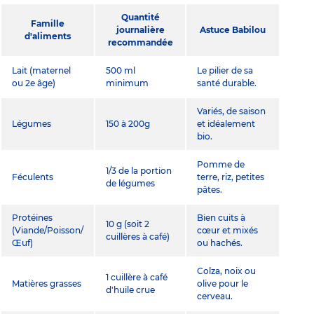
Quantité
Famille
journalière
Astuce Babilou
d'aliments
recommandée
Lait (maternel
500 ml
Le pilier de sa
ou 2e âge)
minimum
santé durable.
Variés, de saison
Légumes
150 à 200g
et idéalement
bio.
Pomme de
1/3 de la portion
Féculents
terre, riz, petites
de légumes
pâtes.
Protéines
Bien cuits à
10 g (soit 2
(Viande/Poisson/
cœur et mixés
cuillères à café)
Œuf)
ou hachés.
Colza, noix ou
1 cuillère à café
Matières grasses
olive pour le
d'huile crue
cerveau.