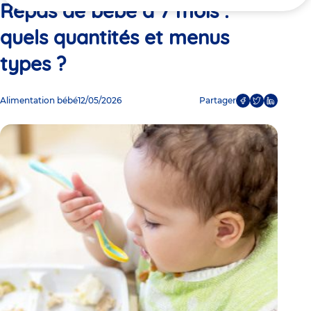
ici
Repas de bébé à 7 mois :
quels quantités et menus
types ?
Alimentation bébé
12/05/2026
Partager