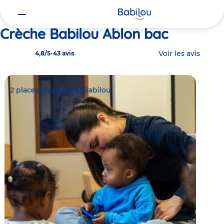
Vous
Accueil
Babilou Ablon bac
êtes
ici
Crèche Babilou Ablon bac
Voir les avis
4,8/5
-
43 avis
2 places disponibles
Babilou