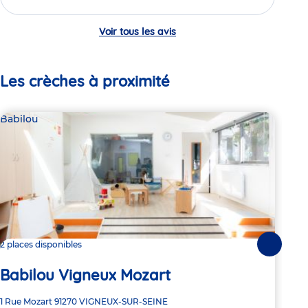
Voir tous les avis
Les crèches à proximité
Babilou
Bab
2 places disponibles
3 pl
Suivante
Ba
Babilou Vigneux Mozart
Adre
Cent
Adresse
1 Rue Mozart
91270
VIGNEUX-SUR-SEINE