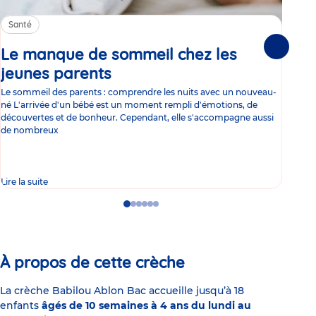
Santé
Sa
Le manque de sommeil chez les
Gr
Suivante
jeunes parents
Article
co
Le sommeil des parents : comprendre les nuits avec un nouveau-
Les 
né L'arrivée d'un bébé est un moment rempli d'émotions, de
les 
découvertes et de bonheur. Cependant, elle s'accompagne aussi
l'es
de nombreux
gast
Lire la suite
Lire 
Go
Go
Go
Go
Go
Go
to
to
to
to
to
to
slide
slide
slide
slide
slide
slide
1
2
3
4
5
6
À propos de cette crèche
La crèche Babilou Ablon Bac accueille jusqu’à 18
enfants
âgés de 10 semaines à 4 ans du lundi au