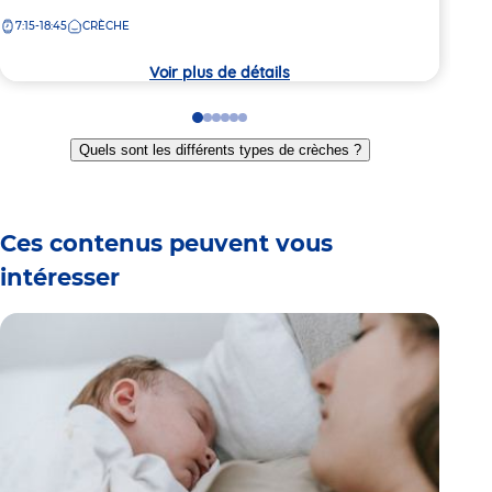
de
943
de
la
7:15-18:45
CRÈCHE
la
7:
crèc
crèche
Voir plus de détails
Go
Go
Go
Go
Go
Go
to
to
to
to
to
to
Quels sont les différents types de crèches ?
slide
slide
slide
slide
slide
slide
1
2
3
4
5
6
Ces contenus peuvent vous
intéresser