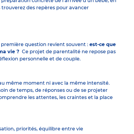
a préparation concrète de l’arrivée d’un bébé, en
us trouverez des repères pour avancer
e première question revient souvent :
est-ce que
 ma vie ?
Ce projet de parentalité ne repose pas
éflexion personnelle et de couple.
rs au même moment ni avec la même intensité.
esoin de temps, de réponses ou de se projeter
rendre les attentes, les craintes et la place
e.
ation, priorités, équilibre entre vie