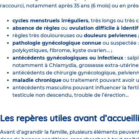
raccourci, notamment après 35 ans (6 mois) ou en prés
cycles menstruels irréguliers
, très longs ou très 
absence de règles
ou
ovulation difficile à identif
règles très douloureuses ou
douleurs pelviennes
pathologie gynécologique connue
ou suspectée 
polykystiques, fibrome, kyste ovarien… ;
antécédents gynécologiques ou infectieux
: salp
notamment à Chlamydia, grossesse extra-utérine
antécédents de chirurgie gynécologique, pelvien
maladie chronique
ou traitement pouvant avoir un 
antécédents masculins pouvant influencer la fertilité
testicule non descendu, trouble de l’érection…
Les repères utiles avant d’accueil
Avant d’agrandir la famille, plusieurs éléments peuven