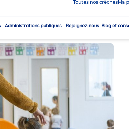
 se préparer à devenir
Toutes nos crèches
Ma p
s
Administrations publiques
Rejoignez-nous
Blog et conse
Navigation
Partager
principale