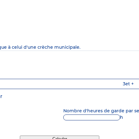
que à celui d'une crèche municipale.
3
et +
r
Nombre d'heures de garde par 
h
Calculer