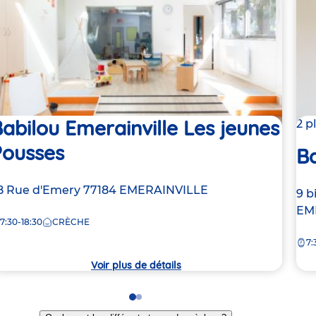
abilou Emerainville Les jeunes
2 p
Pousses
Ba
dresse
8 Rue d'Emery
77184
EMERAINVILLE
Ad
9 b
e
de
EM
7:30-18:30
CRÈCHE
la
rèche
7:
crè
Voir plus de détails
Go
Go
to
to