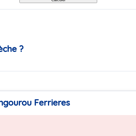
èche ?
ngourou Ferrieres