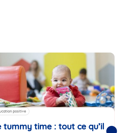
ucation positive
Alim
 tummy time : tout ce qu’il
Cha