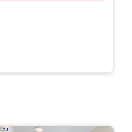
ilou
Babil