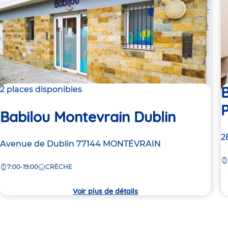
B
2 places disponibles
Babilou Montevrain Dublin
A
2
Adresse
Avenue de Dublin
77144
MONTÉVRAIN
d
de
la
7:00-19:00
CRÈCHE
la
c
crèche
Voir plus de détails