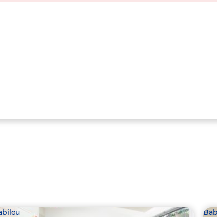
abilou
Bab