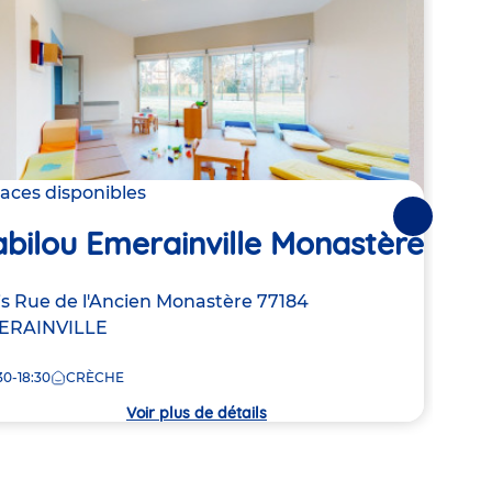
laces disponibles
2 pla
Suivantes
bilou Emerainville Monastère
Bab
resse
is Rue de l'Ancien Monastère
77184
Adre
55-5
ERAINVILLE
de
7:00
la
30-18:30
CRÈCHE
che
crèc
Voir plus de détails